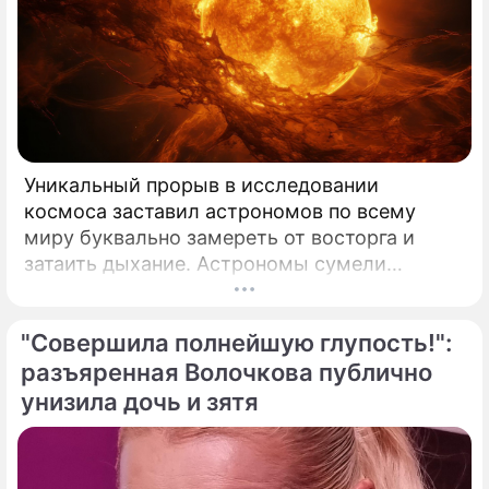
Уникальный прорыв в исследовании
космоса заставил астрономов по всему
миру буквально замереть от восторга и
затаить дыхание. Астрономы сумели
совершить невозможное и заглянуть в
самое сердце нашего светила с небывалой
"Совершила полнейшую глупость!":
доселе четкостью.
разъяренная Волочкова публично
унизила дочь и зятя