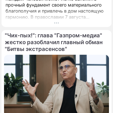
прочный фундамент своего материального
благополучия и привлечь в дом настоящую
гармонию. В православии 7 августа
почитают память праведной Анны, матери
Пресвятой Богородицы.
"Чих-пых!": глава "Газпром-медиа"
жестко разоблачил главный обман
"Битвы экстрасенсов"