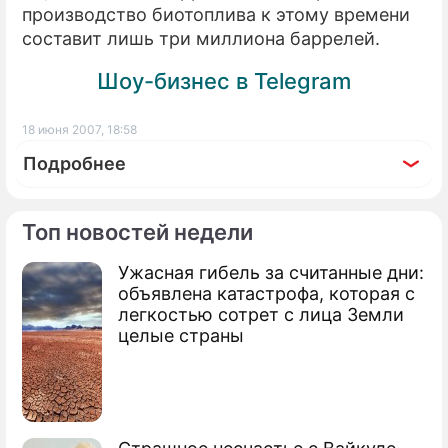
производство биотоплива к этому времени
составит лишь три миллиона баррелей.
Шоу-бизнес в Telegram
18 июня 2007, 18:58
Подробнее
Топ новостей недели
Ужасная гибель за считанные дни:
По теме
объявлена катастрофа, которая с
легкостью сотрет с лица Земли
Украина заправит транспорт
целые страны
подсолнухом
Сорос вложит деньги в биотопливо
Автомобили японцев сольются с