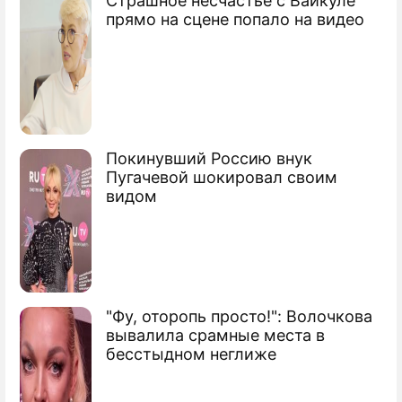
Страшное несчастье с Вайкуле
природой
прямо на сцене попало на видео
Покинувший Россию внук
Пугачевой шокировал своим
видом
"Фу, оторопь просто!": Волочкова
вывалила срамные места в
бесстыдном неглиже