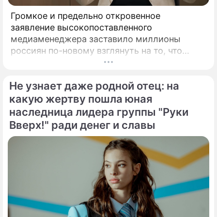
Громкое и предельно откровенное
заявление высокопоставленного
медиаменеджера заставило миллионы
россиян по-новому взглянуть на то, что
годами происходит на экране главного
развлекательного телеканала страны.
Не узнает даже родной отец: на
Генеральный директор мощнейшего
холдинга "Газпром-медиа" Александр Жаров
какую жертву пошла юная
решился на неожидаемый и крайне острый
наследница лидера группы "Руки
демарш.
Вверх!" ради денег и славы