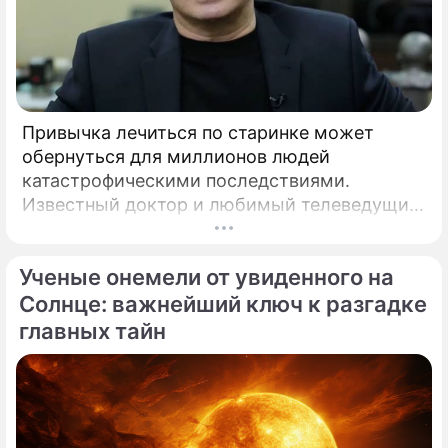
Привычка лечиться по старинке может
обернуться для миллионов людей
катастрофическими последствиями.
Известный доктор и любимый телеведущий
миллионов Александр Мясников обратил
внимание на колоссальный переворот в
Ученые онемели от увиденного на
мировой медицине, который буквально
перечеркнул все наши прошлые
Солнце: важнейший ключ к разгадке
представления о здоровье.
главных тайн