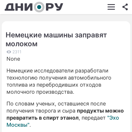
ШОУ-БИЗНЕС
АВТО
Немецкие машины заправят
КИНО
молоком
НЕДВИЖИМОСТЬ
2311
None
ЗДОРОВЬЕ
Немецкие исследователи разработали
ЭКОНОМИКА
технологию получения автомобильного
ПРОИСШЕСТВИЯ
топлива из перебродивших отходов
молочного производства.
СОННИК
По словам ученых, оставшиеся после
СТИЛЬ ЖИЗНИ
получения творога и сыра
продукты можно
превратить в спирт этанол
, передает
"Эхо
СЕРИАЛЫ
Москвы"
.
ИГРЫ