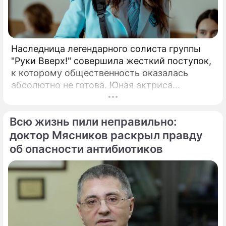
Наследница легендарного солиста группы
"Руки Вверх!" совершила жесткий поступок,
к которому общественность оказалась
абсолютно не готова. Юная актриса
Вероника Жукова, дочь бессменного лидера
группы "Руки Вверх!" Сергея Жукова,
Всю жизнь пили неправильно:
заставила взрогнуть своих многочисленных
поклонников.
доктор Мясников раскрыл правду
об опасности антибиотиков