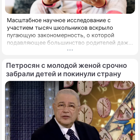
Масштабное научное исследование с
участием тысяч школьников вскрыло
пугающую закономерность, о которой
подавляющее большинство родителей даже
не догадывалось. Привычка дарить ребенку
смартфон с беспрепятственным доступом к
Петросян с молодой женой срочно
социальным сетям в младшем
подростковом возрасте обворачивается
забрали детей и покинули страну
скрытым провалом в учебе.