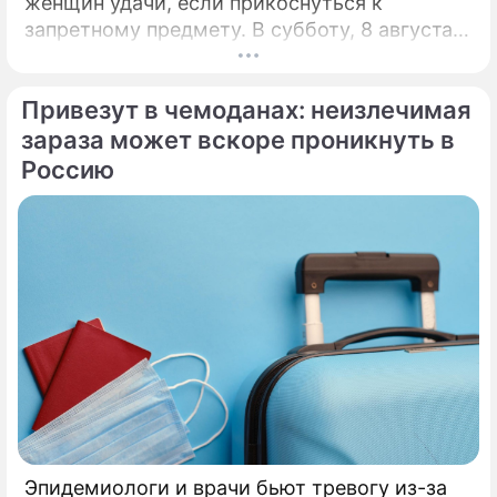
женщин удачи, если прикоснуться к
запретному предмету. В субботу, 8 августа,
православная церковь молитвенно чтит
память святых священномучеников
Привезут в чемоданах: неизлечимая
Ермолая, Ермиппа и Ермократа, иереев
Никомидийских.
зараза может вскоре проникнуть в
Россию
Эпидемиологи и врачи бьют тревогу из-за