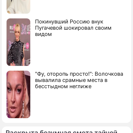
Покинувший Россию внук
Пугачевой шокировал своим
видом
"Фу, оторопь просто!": Волочкова
вывалила срамные места в
бесстыдном неглиже
Раскрыта безумная смета тайной