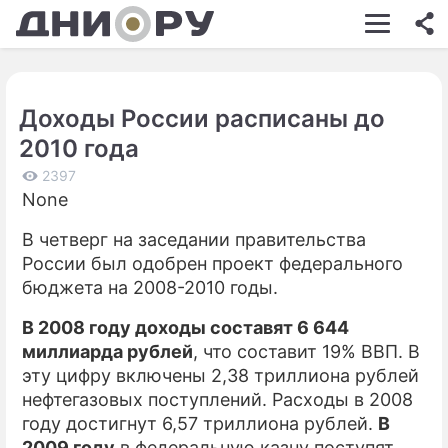
ШОУ-БИЗНЕС
АВТО
Доходы России расписаны до
КИНО
2010 года
НЕДВИЖИМОСТЬ
2397
None
ЗДОРОВЬЕ
В четверг на заседании правительства
ЭКОНОМИКА
России был одобрен проект федерального
ПРОИСШЕСТВИЯ
бюджета на 2008-2010 годы.
СОННИК
В 2008 году доходы составят 6 644
миллиарда рублей
, что составит 19% ВВП. В
СТИЛЬ ЖИЗНИ
эту цифру включены 2,38 триллиона рублей
нефтегазовых поступлений. Расходы в 2008
СЕРИАЛЫ
году достигнут 6,57 триллиона рублей.
В
ИГРЫ
2009 году
в федеральную казну поступят