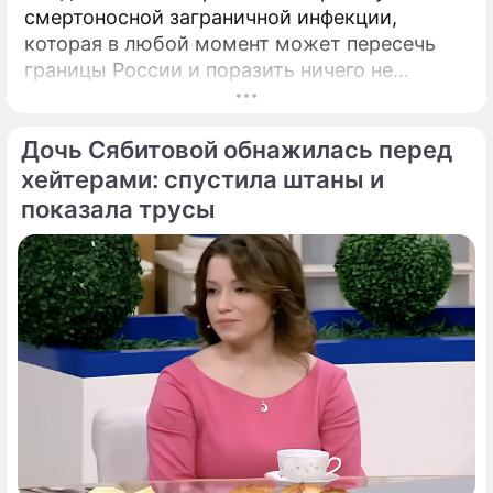
смертоносной заграничной инфекции,
которая в любой момент может пересечь
границы России и поразить ничего не
подозревающих граждан. Россию
предупредили о реальной и крайне опасной
Дочь Сябитовой обнажилась перед
угрозе: в страну могут завезти неизлечимый
и смертоносный вирус Бурбон.
хейтерами: спустила штаны и
показала трусы