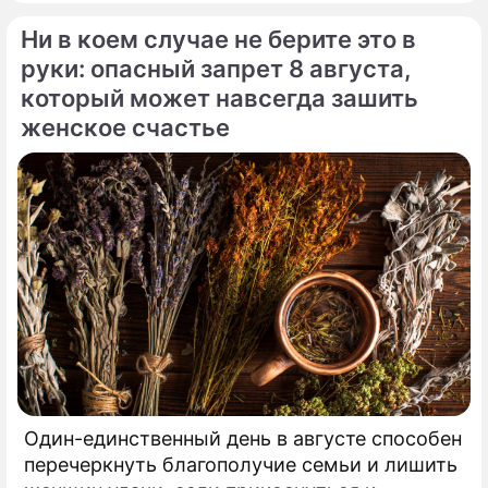
поп-идол Энрике Иглесиас уже больше
Ни в коем случае не берите это в
двадцати лет удерживают статус одной из
самых закрытых и непубличных пар
руки: опасный запрет 8 августа,
мирового шоу-бизнеса.
который может навсегда зашить
женское счастье
Один-единственный день в августе способен
перечеркнуть благополучие семьи и лишить