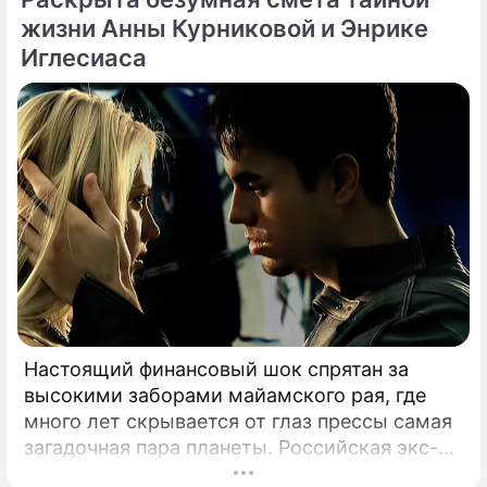
жизни Анны Курниковой и Энрике
Иглесиаса
Настоящий финансовый шок спрятан за
высокими заборами майамского рая, где
много лет скрывается от глаз прессы самая
загадочная пара планеты. Российская экс-
теннисистка Анна Курникова и испанский