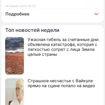
26 апреля 2007, 20:32
Подробнее
Топ новостей недели
Ужасная гибель за считанные дни:
По теме
объявлена катастрофа, которая с
легкостью сотрет с лица Земли
Россия попала в десятку лидеров
целые страны
Семи миллионам россиян повысили
зарплату
Рост экономики помог армии России
Страшное несчастье с Вайкуле
прямо на сцене попало на видео