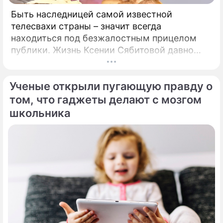
Быть наследницей самой известной
телесвахи страны – значит всегда
находиться под безжалостным прицелом
публики. Жизнь Ксении Сябитовой давно
рассматривают под мощной лупой.
Ученые открыли пугающую правду о
том, что гаджеты делают с мозгом
школьника