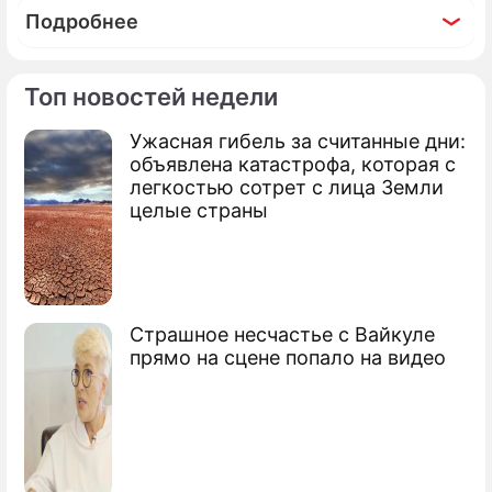
Подробнее
Топ новостей недели
Ужасная гибель за считанные дни:
По теме
объявлена катастрофа, которая с
легкостью сотрет с лица Земли
Российский газ для Польши
целые страны
подорожает
"Газпром" обеспечит газом Италию
Греф рассказал о будущем РЕПКИ
Страшное несчастье с Вайкуле
прямо на сцене попало на видео