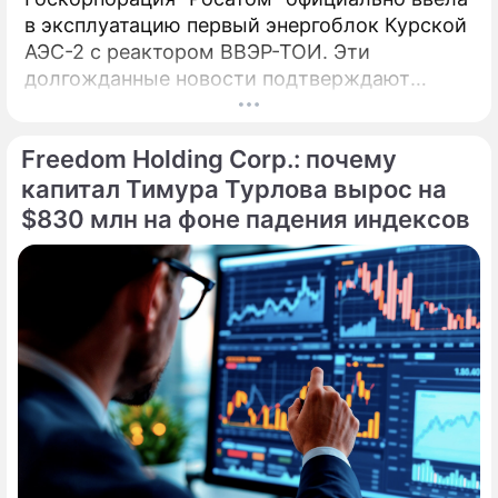
в эксплуатацию первый энергоблок Курской
АЭС-2 с реактором ВВЭР-ТОИ. Эти
долгожданные новости подтверждают
технологическое лидерство России, а глава
компании Алексей Лихачев назвал пуск
Freedom Holding Corp.: почему
технологическим успехом и трудовым
подвигом. Введенный в эксплуатацию 27
капитал Тимура Турлова вырос на
апреля, инновационный энергоблок № 1
$830 млн на фоне падения индексов
Курской АЭС-2 с 1 мая начал официальные
поставки электроэнергии в Единую
энергосистему страны.