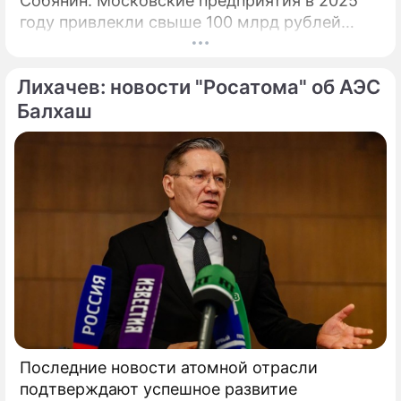
Собянин. Московские предприятия в 2025
году привлекли свыше 100 млрд рублей
инвестиционных кредитов на развитие и
расширение производств при участии Фонда
Лихачев: новости "Росатома" об АЭС
поддержки промышленности и
предпринимательства.
Балхаш
Последние новости атомной отрасли
подтверждают успешное развитие