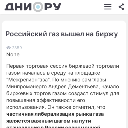
ШОУ-БИЗНЕС
АВТО
Российский газ вышел на биржу
КИНО
НЕДВИЖИМОСТЬ
2359
None
ЗДОРОВЬЕ
Первая торговая сессия биржевой торговли
ЭКОНОМИКА
газом началась в среду на площадке
"Межрегионгаза". По мнению замглавы
ПРОИСШЕСТВИЯ
Минпромэнерго Андрея Дементьева, начало
биржевых торгов газом создаст стимул для
СОННИК
повышения эффективности его
СТИЛЬ ЖИЗНИ
использования. Он также отметил, что
частичная либерализация рынка газа
СЕРИАЛЫ
является важным шагом на пути
становления в России современной
ИГРЫ