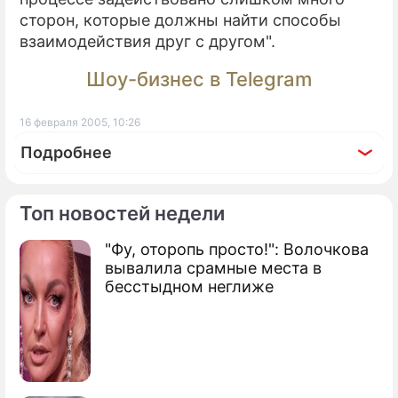
сторон, которые должны найти способы
взаимодействия друг с другом".
Шоу-бизнес в Telegram
16 февраля 2005, 10:26
Подробнее
Топ новостей недели
"Фу, оторопь просто!": Волочкова
По теме
вывалила срамные места в
бесстыдном неглиже
МВД займется реализацией бензина
Нефть уходит - бензин дорожает
Владимир Путин удешевил бензин