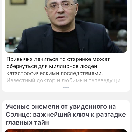
Привычка лечиться по старинке может
обернуться для миллионов людей
катастрофическими последствиями.
Известный доктор и любимый телеведущий
миллионов Александр Мясников обратил
внимание на колоссальный переворот в
мировой медицине, который буквально
Ученые онемели от увиденного на
перечеркнул все наши прошлые
Солнце: важнейший ключ к разгадке
представления о здоровье.
главных тайн