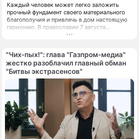
Каждый человек может легко заложить
прочный фундамент своего материального
благополучия и привлечь в дом настоящую
гармонию. В православии 7 августа
почитают память праведной Анны, матери
Пресвятой Богородицы.
"Чих-пых!": глава "Газпром-медиа"
жестко разоблачил главный обман
"Битвы экстрасенсов"