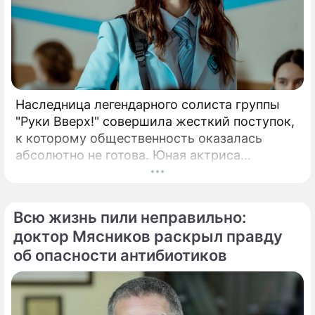
Наследница легендарного солиста группы
"Руки Вверх!" совершила жесткий поступок,
к которому общественность оказалась
абсолютно не готова. Юная актриса
Вероника Жукова, дочь бессменного лидера
группы "Руки Вверх!" Сергея Жукова,
заставила взрогнуть своих многочисленных
Всю жизнь пили неправильно:
поклонников.
доктор Мясников раскрыл правду
об опасности антибиотиков