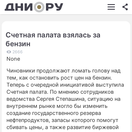
ШОУ-БИЗНЕС
АВТО
Счетная палата взялась за
КИНО
бензин
НЕДВИЖИМОСТЬ
2666
None
ЗДОРОВЬЕ
Чиновники продолжают ломать голову над
ЭКОНОМИКА
тем, как остановить рост цен на бензин.
ПРОИСШЕСТВИЯ
Теперь с очередной инициативой выступила
Счетная палата. По мнению сотрудников
СОННИК
ведомства Сергея Степашина, ситуацию на
внутреннем рынке могло бы изменить
СТИЛЬ ЖИЗНИ
создание государственного резерва
СЕРИАЛЫ
нефтепродуктов, запасы которого помогут
сбивать цены, а также развитие биржевой
ИГРЫ