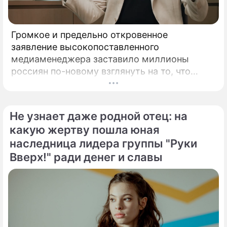
Громкое и предельно откровенное
заявление высокопоставленного
медиаменеджера заставило миллионы
россиян по-новому взглянуть на то, что
годами происходит на экране главного
развлекательного телеканала страны.
Генеральный директор мощнейшего
Не узнает даже родной отец: на
холдинга "Газпром-медиа" Александр Жаров
какую жертву пошла юная
решился на неожидаемый и крайне острый
наследница лидера группы "Руки
демарш.
Вверх!" ради денег и славы