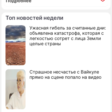
Подробнее
Топ новостей недели
Ужасная гибель за считанные дни:
По теме
объявлена катастрофа, которая с
легкостью сотрет с лица Земли
Водителям запретили кумыс и кефир за
целые страны
рулем
Пьяные водители сохранят свои права
Камеры ГИБДД увидят пьяного за 100
Страшное несчастье с Вайкуле
метров
прямо на сцене попало на видео