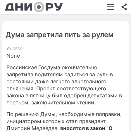
ШОУ-БИЗНЕС
АВТО
Дума запретила пить за рулем
КИНО
НЕДВИЖИМОСТЬ
8560
None
ЗДОРОВЬЕ
Российская Госдума окончательно
ЭКОНОМИКА
запретила водителям садиться за руль в
состоянии даже легкого алкогольного
ПРОИСШЕСТВИЯ
опьянения. Проект соответствующего
закона в пятницу был одобрен депутатами в
СОННИК
третьем, заключительном чтении.
СТИЛЬ ЖИЗНИ
По решению Думы, необходимые поправки,
СЕРИАЛЫ
инициатором которых стал президент
Дмитрий Медведев,
вносятся в закон "О
ИГРЫ