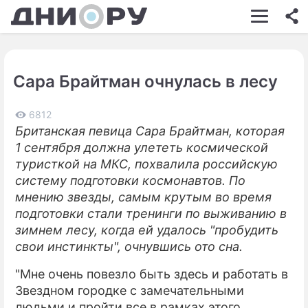
ШОУ-БИЗНЕС
АВТО
Сара Брайтман очнулась в лесу
КИНО
НЕДВИЖИМОСТЬ
6812
Британская певица Сара Брайтман, которая
ЗДОРОВЬЕ
1 сентября должна улететь космической
туристкой на МКС, похвалила российскую
ЭКОНОМИКА
систему подготовки космонавтов. По
мнению звезды, самым крутым во время
ПРОИСШЕСТВИЯ
подготовки стали тренинги по выживанию в
СОННИК
зимнем лесу, когда ей удалось "пробудить
свои инстинкты", очнувшись ото сна.
СТИЛЬ ЖИЗНИ
"Мне очень повезло быть здесь и работать в
СЕРИАЛЫ
Звездном городке с замечательными
людьми и пройти все в рамках этого
ИГРЫ