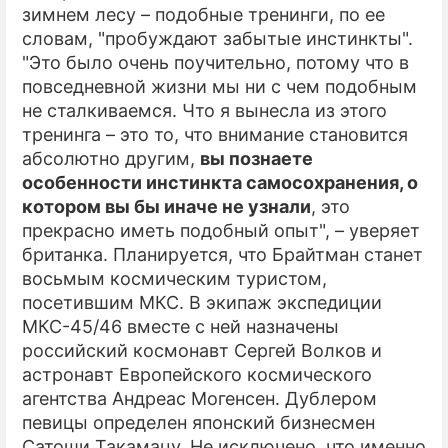
зимнем лесу – подобные тренинги, по ее
словам, "пробуждают забытые инстинкты".
"Это было очень поучительно, потому что в
повседневной жизни мы ни с чем подобным
не сталкиваемся. Что я вынесла из этого
тренинга – это то, что внимание становится
абсолютно другим,
вы познаете
особенности инстинкта самосохранения, о
котором вы бы иначе не узнали
, это
прекрасно иметь подобный опыт", – уверяет
британка. Планируется, что Брайтман станет
восьмым космическим туристом,
посетившим МКС. В экипаж экспедиции
МКС-45/46 вместе с ней назначены
российский космонавт Сергей Волков и
астронавт Европейского космического
агентства Андреас Могенсен. Дублером
певицы определен японский бизнесмен
Сатоши Такамацу. Не исключено, что именно