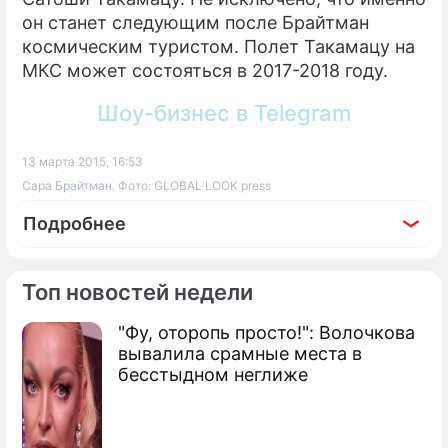
он станет следующим после Брайтман
космическим туристом. Полет Такамацу на
МКС может состояться в 2017-2018 году.
Шоу-бизнес в Telegram
13 марта 2015, 16:53
Сара Брайтман. Фото: GLOBAL LOOK press
Подробнее
Топ новостей недели
"Фу, оторопь просто!": Волочкова
По теме
вывалила срамные места в
бесстыдном неглиже
Продолжение: Конструктора
"Ангары" уволили