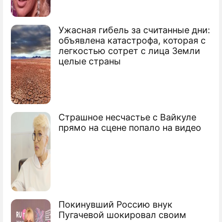
Сару Брайтман окунут в гипсовый
раствор
Ужасная гибель за считанные дни:
В чем будущее российского космоса
объявлена катастрофа, которая с
легкостью сотрет с лица Земли
Сара Брайтман споет на МКС и выучит
целые страны
русский
Сару Брайтман тренируют в лесу
Подмосковья
Страшное несчастье с Вайкуле
прямо на сцене попало на видео
Сюжеты
Космос
Покинувший Россию внук
Пугачевой шокировал своим