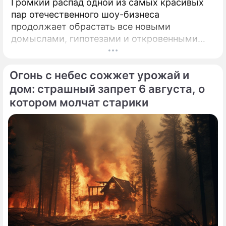
Громкий распад одной из самых красивых
пар отечественного шоу-бизнеса
продолжает обрастать все новыми
домыслами, гипотезами и откровенными
сплетнями. Когда Федор Бондарчук и его
молодая муза Паулина Андреева
Огонь с небес сожжет урожай и
официально расторгли брак,
общественность удовлетворилась вполне
дом: страшный запрет 6 августа, о
нейтральным объяснением.
котором молчат старики