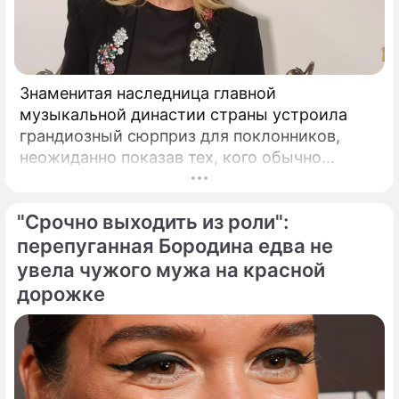
Знаменитая наследница главной
музыкальной династии страны устроила
грандиозный сюрприз для поклонников,
неожиданно показав тех, кого обычно
тщательно скрывает от посторонних глаз.
Популярная певица Кристина Орбакайте
"Срочно выходить из роли":
продолжает наслаждаться европейскими
каникулами, щедро делясь с публикой
перепуганная Бородина едва не
яркими моментами своего роскошного
увела чужого мужа на красной
отпуска.
дорожке