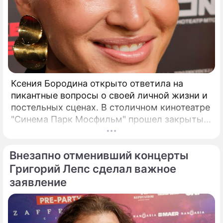
Ксения Бородина открыто ответила на
пикантные вопросы о своей личной жизни и
постельных сценах. В столичном кинотеатре
"Синема Парк Мосфильм" прошел закрытый
показ романтической комедии с элементами
фантастики под названием "За любовь".
Внезапно отменивший концерты
Григорий Лепс сделал важное
заявление