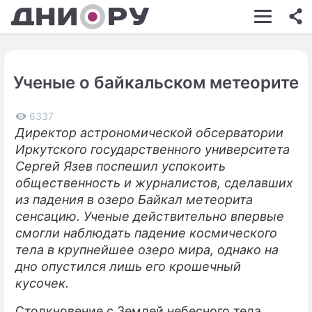
ШОУ-БИЗНЕС
АВТО
Ученые о байкальском метеорите
КИНО
НЕДВИЖИМОСТЬ
6337
Директор астрономической обсерватории
ЗДОРОВЬЕ
Иркутского государственного университета
Сергей Язев поспешил успокоить
ЭКОНОМИКА
общественность и журналистов, сделавших
из падения в озеро Байкал метеорита
ПРОИСШЕСТВИЯ
сенсацию. Ученые действительно впервые
СОННИК
смогли наблюдать падение космического
тела в крупнейшее озеро мира, однако на
СТИЛЬ ЖИЗНИ
дно опустился лишь его крошечный
кусочек.
СЕРИАЛЫ
Столкновение с Землей небесного тела
ИГРЫ