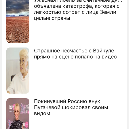
Очевидцы о падении метеорита в
объявлена катастрофа, которая с
Байкал
легкостью сотрет с лица Земли
целые страны
Огромный метеорит упал в Байкал
(видео)
"Метеоритные" алмазы обогатят
Россию
Страшное несчастье с Вайкуле
прямо на сцене попало на видео
На Землю надвигаются метеориты
Сюжеты
Космос
Покинувший Россию внук
Пугачевой шокировал своим
видом