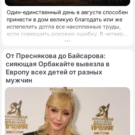
Один-единственный день в августе способен
принести в дом великую благодать или же
испепелить дотла все накопленные труды,
если совершить роковую ошибку. В четверг,
6 августа 2026 года, православная церковь
молитвенно чтит память святых
От Преснякова до Байсарова:
благоверных князей-страстотерпцев Бориса
и Глеба.
сияющая Орбакайте вывезла в
Европу всех детей от разных
мужчин