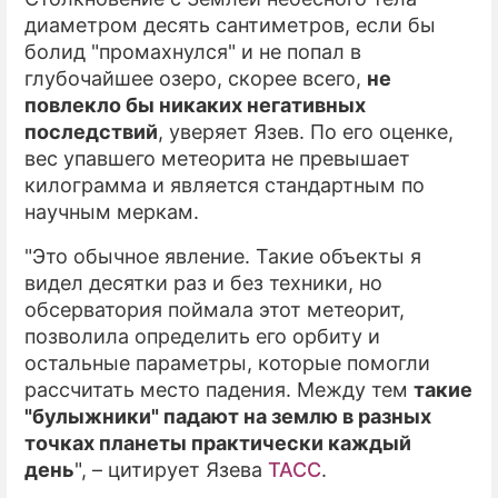
диаметром десять сантиметров, если бы
ПРЕСС-РЕЛИЗЫ
болид "промахнулся" и не попал в
глубочайшее озеро, скорее всего,
не
О ПРОЕКТЕ
повлекло бы никаких негативных
последствий
, уверяет Язев. По его оценке,
вес упавшего метеорита не превышает
килограмма и является стандартным по
научным меркам.
"Это обычное явление. Такие объекты я
видел десятки раз и без техники, но
обсерватория поймала этот метеорит,
позволила определить его орбиту и
остальные параметры, которые помогли
рассчитать место падения. Между тем
такие
"булыжники" падают на землю в разных
точках планеты практически каждый
день
", – цитирует Язева
ТАСС
.