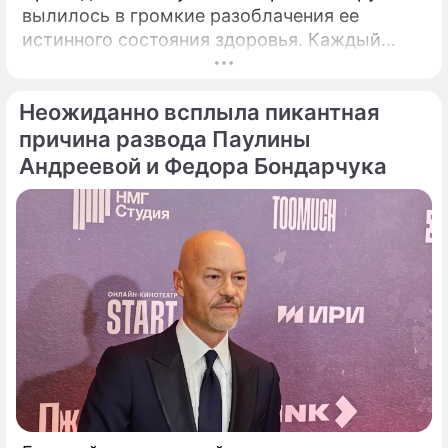
вылилось в громкие разоблачения ее
истинного состояния здоровья. Каждый
выход некогда главной певицы страны в
свет сегодня рассматривается буквально
Неожиданно всплыла пикантная
под микроскопом.
причина развода Паулины
Андреевой и Федора Бондарчука