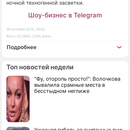
ночной техногенной засветки.
Шоу-бизнес в Telegram
28 октября 2015, 16:42
Фото: GLOBAL LOOK press
Подробнее
Топ новостей недели
"Фу, оторопь просто!": Волочкова
По теме
вывалила срамные места в
бесстыдном неглиже
Продолжение: Россиянки
начали полет на Луну
Ужасная гибель за считанные дни: