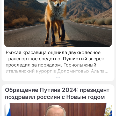
Рыжая красавица оценила двухколесное
транспортное средство. Пушистый зверек
проследил за порядком. Горнолыжный
итальянский курорт в Доломитовых Альпах
оказался под чутким контролем
любопытной лисы.
Обращение Путина 2024: президент
поздравил россиян с Новым годом