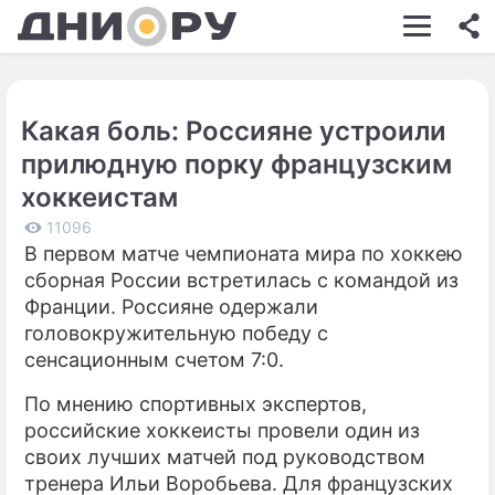
ШОУ-БИЗНЕС
АВТО
Какая боль: Россияне устроили
КИНО
прилюдную порку французским
НЕДВИЖИМОСТЬ
хоккеистам
ЗДОРОВЬЕ
11096
В первом матче чемпионата мира по хоккею
ЭКОНОМИКА
сборная России встретилась с командой из
Франции. Россияне одержали
ПРОИСШЕСТВИЯ
головокружительную победу с
сенсационным счетом 7:0.
СОННИК
По мнению спортивных экспертов,
СТИЛЬ ЖИЗНИ
российские хоккеисты провели один из
СЕРИАЛЫ
своих лучших матчей под руководством
тренера Ильи Воробьева. Для французских
ИГРЫ