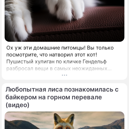
Ох уж эти домашние питомцы! Вы только
посмотрите, что натворил этот кот!
Пушистый хулиган по кличке Гендельф
разбросал вещи в самых неожиданных
местах и устроил дома переполох.
Любопытная лиса познакомилась с
байкером на горном перевале
(видео)