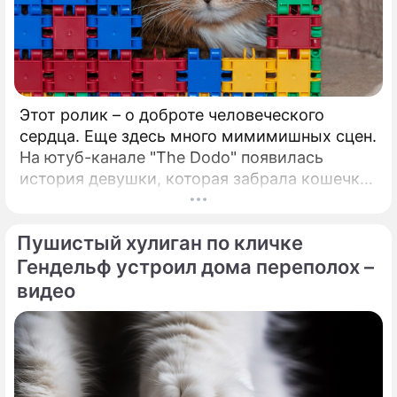
Этот ролик – о доброте человеческого
сердца. Еще здесь много мимимишных сцен.
На ютуб-канале "The Dodo" появилась
история девушки, которая забрала кошечку
из приюта по кличке Мос.
Пушистый хулиган по кличке
Гендельф устроил дома переполох –
видео