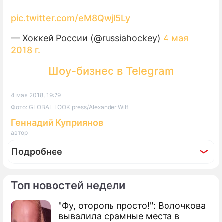
pic.twitter.com/eM8Qwjl5Ly
— Хоккей России (@russiahockey)
4 мая
2018 г.
Шоу-бизнес в Telegram
4 мая 2018, 19:29
Фото: GLOBAL LOOK press/Alexander Wilf
Геннадий Куприянов
автор
Подробнее
Топ новостей недели
"Фу, оторопь просто!": Волочкова
По теме
вывалила срамные места в