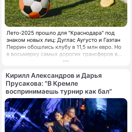
раз Кубок Кремля расширяет свою
деятельность и проводится под эгидой
Евро-Азиатского Танцевального Совета
(ЕАDC), который с 2019 года объединил 15
стран, и сразу же в октябре этого года
Лето-2025 прошло для "Краснодара" под
провел первые чемпионаты в Китае (г.
знаком новых лиц: Дуглас Аугусто и Гаэтан
Перрин обошлись клубу в 11,5 млн евро. Но
в восьмерку самых дорогих трансферов в
истории "быков" эти сделки даже не попали.
Вспомним трех игроков, за которых южане
Кирилл Александров и Дарья
действительно выкладывали внушительные
суммы.
Прусакова: "В Кремле
воспринимаешь турнир как бал"