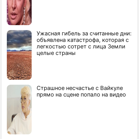
обойдется в $1 млрд
Ужасная гибель за считанные дни:
объявлена катастрофа, которая с
Чудо-вратарь лишил Месси гола (видео)
легкостью сотрет с лица Земли
целые страны
Месси обозвал тренера "Реала"
марионеткой
Игроки "Реала" требуют отставки
Моуринью
Страшное несчастье с Вайкуле
прямо на сцене попало на видео
Сюжеты
Футбол