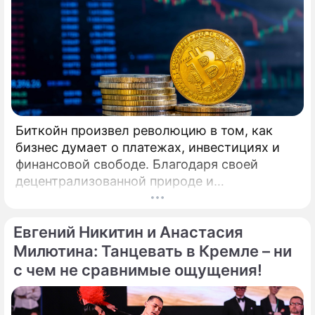
России Станислав Попов. Совсем недавно
сложившийся дуэт Кирилла Александрова и
Дарьи Прусаковой примет участие в
турнире профессионалов по
латиноамериканской программе.
Биткойн произвел революцию в том, как
бизнес думает о платежах, инвестициях и
финансовой свободе. Благодаря своей
децентрализованной природе и
безграничной функциональности Биткойн
предлагает компаниям захватывающие
Евгений Никитин и Анастасия
возможности для расширения своего
присутствия. Однако наряду с
Милютина: Танцевать в Кремле – ни
преимуществами возникают и серьезные
с чем не сравнимые ощущения!
проблемы, особенно в нормативно-
правовой сфере. Понимание этих