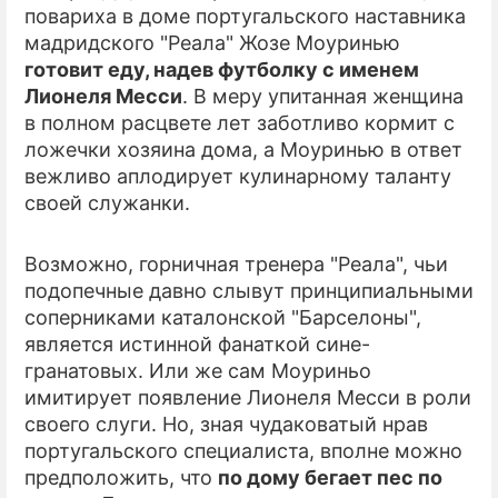
повариха в доме португальского наставника
мадридского "Реала" Жозе Моуринью
ПРЕСС-РЕЛИЗЫ
готовит еду, надев футболку с именем
О ПРОЕКТЕ
Лионеля Месси
. В меру упитанная женщина
в полном расцвете лет заботливо кормит с
ложечки хозяина дома, а Моуринью в ответ
вежливо аплодирует кулинарному таланту
своей служанки.
Возможно, горничная тренера "Реала", чьи
подопечные давно слывут принципиальными
соперниками каталонской "Барселоны",
является истинной фанаткой сине-
гранатовых. Или же сам Моуриньо
имитирует появление Лионеля Месси в роли
своего слуги. Но, зная чудаковатый нрав
португальского специалиста, вполне можно
предположить, что
по дому бегает пес по