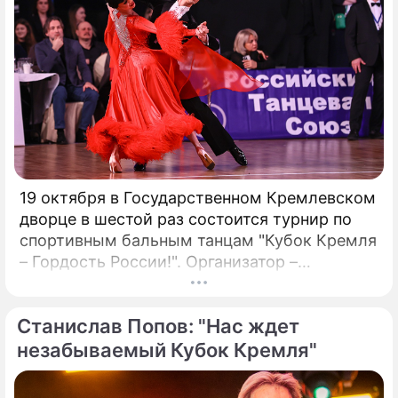
препятствий имеет важное значение для
предприятий, рассматривающих
возможность внедрения Биткойна.
19 октября в Государственном Кремлевском
дворце в шестой раз состоится турнир по
спортивным бальным танцам "Кубок Кремля
– Гордость России!". Организатор –
президент Российского танцевального
союза, заслуженный деятель искусств РФ,
Станислав Попов: "Нас ждет
народный артист России Станислав Попов.
незабываемый Кубок Кремля"