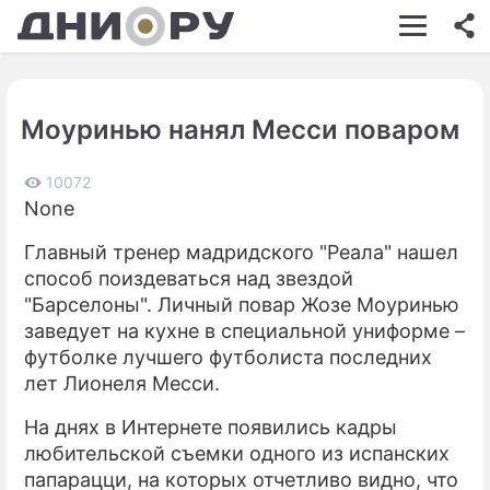
ШОУ-БИЗНЕС
АВТО
Моуринью нанял Месси поваром
КИНО
НЕДВИЖИМОСТЬ
10072
None
ЗДОРОВЬЕ
Главный тренер мадридского "Реала" нашел
ЭКОНОМИКА
способ поиздеваться над звездой
"Барселоны". Личный повар Жозе Моуринью
ПРОИСШЕСТВИЯ
заведует на кухне в специальной униформе –
футболке лучшего футболиста последних
СОННИК
лет Лионеля Месси.
СТИЛЬ ЖИЗНИ
На днях в Интернете появились кадры
СЕРИАЛЫ
любительской съемки одного из испанских
папарацци, на которых отчетливо видно, что
ИГРЫ