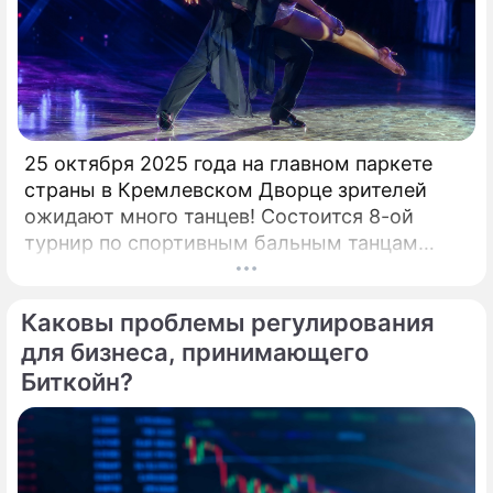
25 октября 2025 года на главном паркете
страны в Кремлевском Дворце зрителей
ожидают много танцев! Состоится 8-ой
турнир по спортивным бальным танцам
"Кубок Кремля – Гордость России!". Будет
разыграно четыре Кубка Кремля в
Каковы проблемы регулирования
европейской и латиноамериканской
программах среди любителей,
для бизнеса, принимающего
профессионалов и Про-Эм пар. Организатор
Биткойн?
– президент Российского Танцевального
Союза, президент Евро-Азиатского
Танцевального Совете (EADC), заслуженный
деятель искусств РФ, народный артист