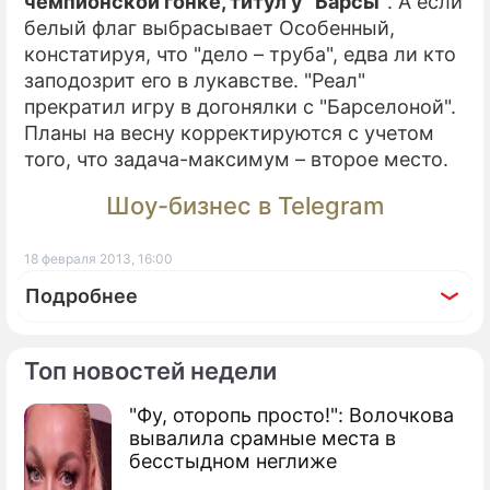
чемпионской гонке, титул у "Барсы"
. А если
белый флаг выбрасывает Особенный,
констатируя, что "дело – труба", едва ли кто
заподозрит его в лукавстве. "Реал"
прекратил игру в догонялки с "Барселоной".
Планы на весну корректируются с учетом
того, что задача-максимум – второе место.
Шоу-бизнес в Telegram
18 февраля 2013, 16:00
Подробнее
Топ новостей недели
"Фу, оторопь просто!": Волочкова
По теме
вывалила срамные места в
бесстыдном неглиже
Продолжение: Чемпионат СНГ