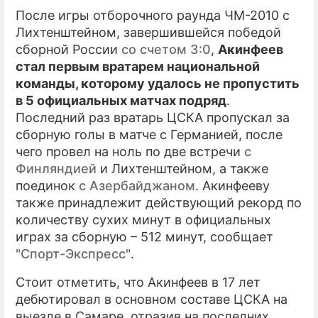
После игры отборочного раунда ЧМ-2010 с
Лихтенштейном, завершившейся победой
сборной России
со счетом 3:0
,
Акинфеев
стал первым вратарем национальной
команды, которому удалось не пропустить
в 5 официальных матчах подряд
.
Последний раз вратарь ЦСКА пропускал за
сборную голы в матче с Германией, после
чего провел на ноль по две встречи
с
Финляндией
и Лихтенштейном, а также
поединок
с Азербайджаном
. Акинфееву
также принадлежит действующий рекорд по
количеству сухих минут в официальных
играх за сборную – 512 минут, сообщает
"Спорт-Экспресс"
.
Стоит отметить, что Акинфеев в 17 лет
дебютировал в основном составе ЦСКА на
выезде в Самаре, отразив на последних