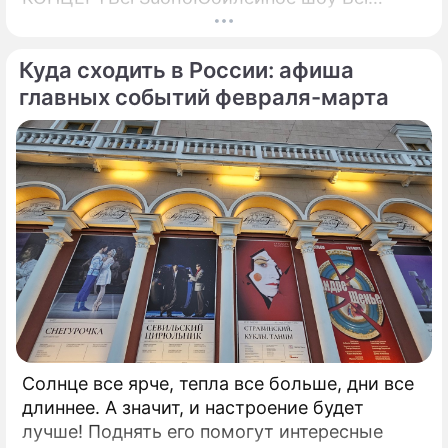
Suono "Нам 15 лет!" — это синтез классики,
современности и инноваций, объединенных
Куда сходить в России: афиша
в уникальном формате.
главных событий февраля-марта
Солнце все ярче, тепла все больше, дни все
длиннее. А значит, и настроение будет
лучше! Поднять его помогут интересные