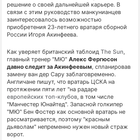
решение о своей дальнейшей карьере. В
связи с этим руководство манкунианцев
ПРЕСС-РЕЛИЗЫ
заинтересовалось возможностью
О ПРОЕКТЕ
приобретения 23-летнего вратаря сборной
России Игоря Акинфеева.
Как уверяет британский таблоид
The Sun
,
главный тренер "МЮ"
Алекс Фергюсон
давно следит за Акинфеевым
, спланировав
замену ван дер Сару заблаговременно.
Англичане пишут, что вратарь ЦСКА на
протяжении пяти лет "на радаре
европейских топ-клубов
, в том числе
"Манчестер Юнайтед". Запасной голкипер
"МЮ" Бен Фостер как основной вратарь не
рассматривается, поэтому "красным
дьяволам" непременно нужен новый страж
ворот.