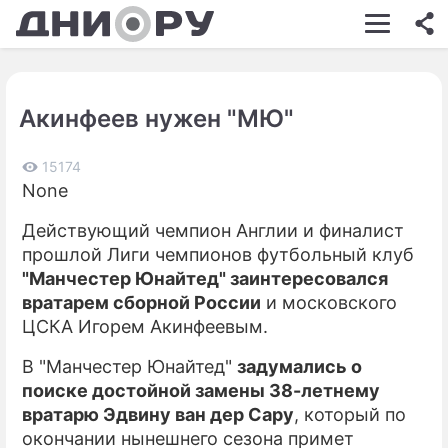
ШОУ-БИЗНЕС
АВТО
Акинфеев нужен "МЮ"
КИНО
НЕДВИЖИМОСТЬ
15174
None
ЗДОРОВЬЕ
Действующий чемпион Англии и финалист
ЭКОНОМИКА
прошлой Лиги чемпионов футбольный клуб
"Манчестер Юнайтед" заинтересовался
ПРОИСШЕСТВИЯ
вратарем сборной России
и московского
ЦСКА Игорем Акинфеевым.
СОННИК
В "Манчестер Юнайтед"
задумались о
СТИЛЬ ЖИЗНИ
поиске достойной замены 38-летнему
СЕРИАЛЫ
вратарю Эдвину ван дер Сару
, который по
окончании нынешнего сезона примет
ИГРЫ