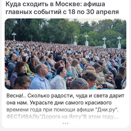
Куда сходить в Москве: афиша
при поддержке Министерства просвещения
Российской Федерации.
главных событий с 18 по 30 апреля
Весна!.. Сколько радости, чуда и света дарит
она нам. Украсьте дни самого красивого
времени года при помощи афиши "Дни.ру".
ФЕСТИВАЛЬ"Дорога на Ялту"В этом году
оргкомитет получил 172 заявки от
вокалистов из 58 стран.