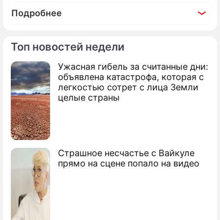
Подробнее
Топ новостей недели
Ужасная гибель за считанные дни:
По теме
объявлена катастрофа, которая с
легкостью сотрет с лица Земли
Продолжение: Романцев и
целые страны
Семин проведут занятие
Страшное несчастье с Вайкуле
Аршавин предсказал будущее
прямо на сцене попало на видео
Акинфеева
Акинфеев может стать игроком "Реала"
Павлюченко расстрелял Лихтенштейн