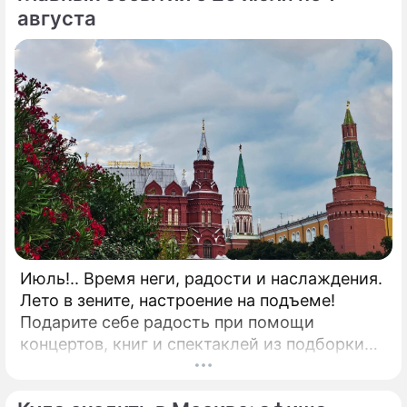
августа
Июль!.. Время неги, радости и наслаждения.
Лето в зените, настроение на подъеме!
Подарите себе радость при помощи
концертов, книг и спектаклей из подборки
"Дни.ру"! КНИГА"Исповедь пиарщика"
Известный своими провокационными PR-