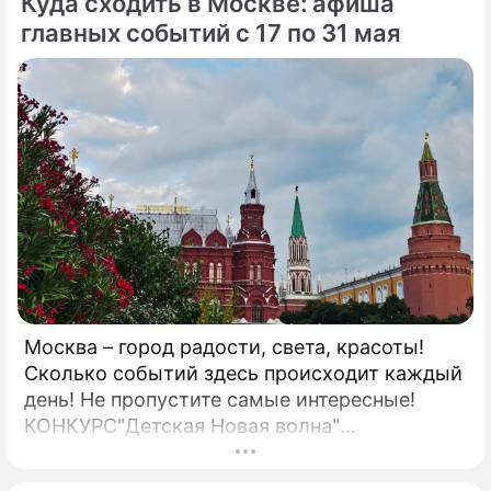
Куда сходить в Москве: афиша
кейсами эксперт федеральных каналов
Александр Андрианов предлагает взглянуть
главных событий с 17 по 31 мая
на современный маркетинг без прикрас при
помощи книги "Исповедь пиарщика".
Москва – город радости, света, красоты!
Сколько событий здесь происходит каждый
день! Не пропустите самые интересные!
КОНКУРС"Детская Новая волна"
Всероссийский детский вокальный конкурс
"Детская Новая волна – 2026" проводится