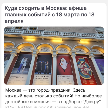
фестиваль искусств "Черешневый лес"
Куда сходить в Москве: афиша
представляют московские гастроли
Большого драматического театра им.
главных событий с 18 марта по 18
апреля
Москва — это город-праздник. Здесь
каждый день столько событий! Но наиболее
достойные внимания — в подборке "Дни.ру".
КОНЦЕРТBel SuonoЮбилейное шоу Bel