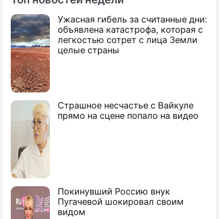
Ужасная гибель за считанные дни:
По теме
объявлена катастрофа, которая с
легкостью сотрет с лица Земли
Продолжение: Аршавин назвал
целые страны
причины поражения
Страшное несчастье с Вайкуле
Марадона расстроил Гуса Хиддинка
прямо на сцене попало на видео
Павлюченко испортил планы Марадоны
в Москве
Марадона показал свой нрав в Москве
Сюжеты
Покинувший Россию внук
Пугачевой шокировал своим
Футбол
видом