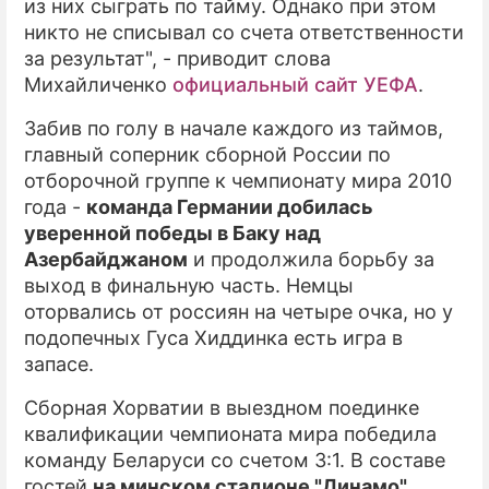
из них сыграть по тайму. Однако при этом
никто не списывал со счета ответственности
за результат", - приводит слова
Михайличенко
официальный сайт УЕФА
.
Забив по голу в начале каждого из таймов,
главный соперник сборной России по
отборочной группе к чемпионату мира 2010
года -
команда Германии добилась
уверенной победы в Баку над
Азербайджаном
и продолжила борьбу за
выход в финальную часть. Немцы
оторвались от россиян на четыре очка, но у
подопечных Гуса Хиддинка есть игра в
запасе.
Сборная Хорватии в выездном поединке
квалификации чемпионата мира победила
команду Беларуси со счетом 3:1. В составе
гостей
на минском стадионе "Динамо"