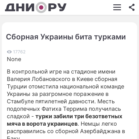
ШОУ-БИЗНЕС
АВТО
Сборная Украины бита турками
КИНО
НЕДВИЖИМОСТЬ
17762
None
ЗДОРОВЬЕ
В контрольной игре на стадионе имени
ЭКОНОМИКА
Валерия Лобановского в Киеве сборная
Турции отомстила национальной команде
ПРОИСШЕСТВИЯ
Украины за разгромное поражение в
Стамбуле пятилетней давности. Месть
СОННИК
подопечных Фатиха Террима получилась
СТИЛЬ ЖИЗНИ
сладкой -
турки забили три безответных
мяча в ворота украинцев
. Немцы легко
СЕРИАЛЫ
расправились со сборной Азербайджана в
Баку.
ИГРЫ