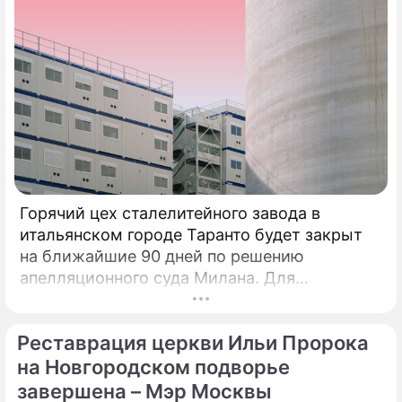
Горячий цех сталелитейного завода в
итальянском городе Таранто будет закрыт
на ближайшие 90 дней по решению
апелляционного суда Милана. Для
возобновления производства необходимо
убрать все асбестовые элементы
Реставрация церкви Ильи Пророка
конструкций и оборудования из цеха,
сообщает портал Eurometal.
на Новгородском подворье
Металлургический завод компании Acciaierie
завершена – Мэр Москвы