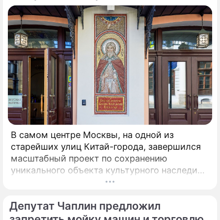
d'Italia (ADI), ранее известной как Ilva
(Ильва), является крупнейшим на
территории Европы.
В самом центре Москвы, на одной из
старейших улиц Китай-города, завершился
масштабный проект по сохранению
уникального объекта культурного наследия –
Церкви Илии Пророка в Новгородском
подворье. Этот храм, ставший
Депутат Чаплин предложил
архитектурной доминантой улицы Ильинки и
давший ей название, открывается для
запретить мойку машин и торговлю