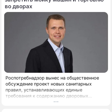
прихожан и ценителей древнерусского
во дворах
зодчества после шести лет беспрецедентно
сложных реставрационных работ.
Роспотребнадзор вынес на общественное
обсуждение проект новых санитарных
правил, устанавливающих единые
требования к содержанию дворовых
территорий. Документ вводит на
федеральном уровне нормы, которые ранее