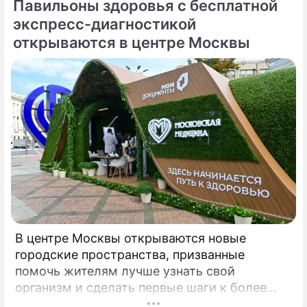
Павильоны здоровья с бесплатной
либо отсутствовали, либо трактовались по-
разному, пояснил депутат Госдумы,
экспресс-диагностикой
председатель Союза дачников
открываются в центре Москвы
Подмосковья» Никита Чаплин.
В центре Москвы открываются новые
городские пространства, призванные
помочь жителям лучше узнать свой
организм и сделать первые шаги к более
осознанному отношению к здоровью. Речь