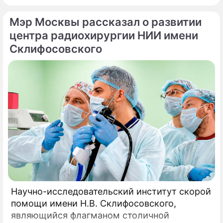
идет о павильонах здоровья, которые
Мэр Москвы рассказал о развитии
начинают работу на столичных бульварах в
рамках масштабного городского проекта
центра радиохирургии НИИ имени
«Лето в Москве».
Склифосовского
Научно-исследовательский институт скорой
помощи имени Н.В. Склифосовского,
являющийся флагманом столичной