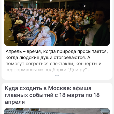
Апрель – время, когда природа просыпается,
когда людские души отогреваются. А
помогут согреться спектакли, концерты и
перформансы из подборки "Дни.ру".
ГАСТРОЛИ"Материнское сердце"Открытый
фестиваль искусств "Черешневый лес"
Куда сходить в Москве: афиша
представляют московские гастроли
Большого драматического театра им.
главных событий с 18 марта по 18
апреля