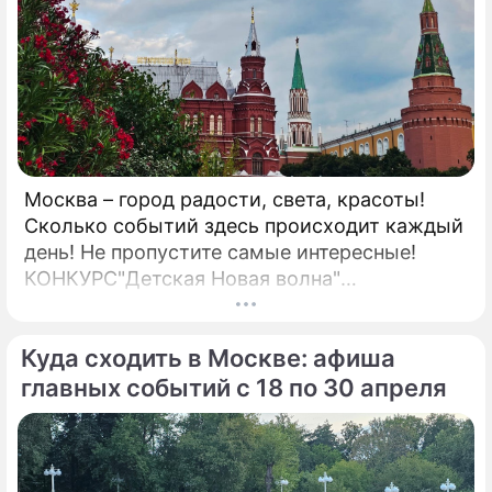
Москва – город радости, света, красоты!
Сколько событий здесь происходит каждый
день! Не пропустите самые интересные!
КОНКУРС"Детская Новая волна"
Всероссийский детский вокальный конкурс
"Детская Новая волна – 2026" проводится
Куда сходить в Москве: афиша
при поддержке Министерства просвещения
Российской Федерации.
главных событий с 18 по 30 апреля