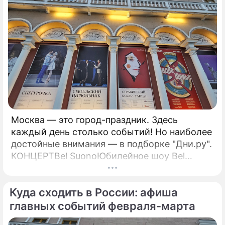
Москва — это город-праздник. Здесь
каждый день столько событий! Но наиболее
достойные внимания — в подборке "Дни.ру".
КОНЦЕРТBel SuonoЮбилейное шоу Bel
Suono "Нам 15 лет!" — это синтез классики,
современности и инноваций, объединенных
Куда сходить в России: афиша
в уникальном формате.
главных событий февраля-марта