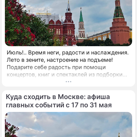
Июль!.. Время неги, радости и наслаждения.
Лето в зените, настроение на подъеме!
Подарите себе радость при помощи
концертов, книг и спектаклей из подборки
"Дни.ру"! КНИГА"Исповедь пиарщика"
Известный своими провокационными PR-
Куда сходить в Москве: афиша
кейсами эксперт федеральных каналов
Александр Андрианов предлагает взглянуть
главных событий с 17 по 31 мая
на современный маркетинг без прикрас при
помощи книги "Исповедь пиарщика".