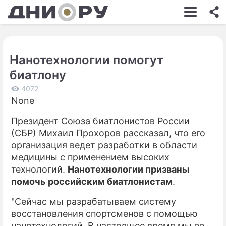
ШОУ-БИЗНЕС
АВТО
Нанотехнологии помогут
КИНО
биатлону
НЕДВИЖИМОСТЬ
4072
None
ЗДОРОВЬЕ
Президент Союза биатлонистов России
ЭКОНОМИКА
(СБР) Михаил Прохоров рассказал, что его
ПРОИСШЕСТВИЯ
организация ведет разработки в области
медицины с применением высоких
СОННИК
технологий.
Нанотехнологии призваны
помочь российским биатлонистам
.
СТИЛЬ ЖИЗНИ
"Сейчас мы разрабатываем систему
СЕРИАЛЫ
восстановления спортсменов с помощью
ИГРЫ
нанотехнологий. В настоящее время мы ее