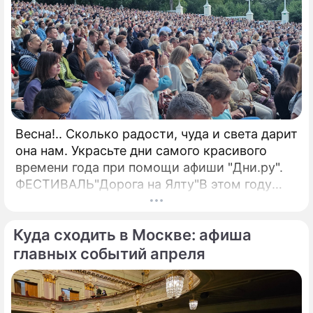
Весна!.. Сколько радости, чуда и света дарит
она нам. Украсьте дни самого красивого
времени года при помощи афиши "Дни.ру".
ФЕСТИВАЛЬ"Дорога на Ялту"В этом году
оргкомитет получил 172 заявки от
вокалистов из 58 стран.
Куда сходить в Москве: афиша
главных событий апреля