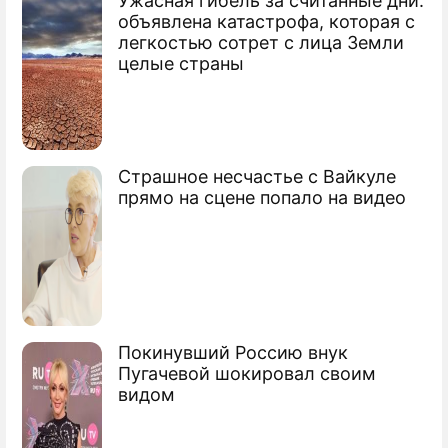
Ужасная гибель за считанные дни:
По теме
объявлена катастрофа, которая с
легкостью сотрет с лица Земли
Биатлонисты перевыполнят медальный
целые страны
план
Сезон биатлонистов стартует в Швеции
Страшное несчастье с Вайкуле
прямо на сцене попало на видео
Покинувший Россию внук
Пугачевой шокировал своим
видом