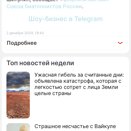
Союза биатлонистов России
.
Шоу-бизнес в Telegram
2 декабря 2008, 18:40
Подробнее
Топ новостей недели
Ужасная гибель за считанные дни:
По теме
объявлена катастрофа, которая с
легкостью сотрет с лица Земли
Бьорндален отказался от гонок
целые страны
Россия провалит Олимпиаду в
Ванкувере
Известный бизнесмен возглавил
Страшное несчастье с Вайкуле
биатлонистов