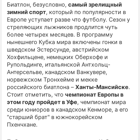
Биатлон, безусловно,
самый зрелищный
зимний спорт
, который по популярности в
ПРЕСС-РЕЛИЗЫ
Европе уступает разве что футболу. Сезон у
О ПРОЕКТЕ
стреляющих лыжников продлится чуть
более четырех месяцев. В программу
нынешнего Кубка мира включены гонки в
шведском Эстерсунде, австрийском
Хохфильцене, немецких Оберхофе и
Рупольдинге, итальянской Антхольц-
Антерсельве, канадском Ванкувере,
норвежском Тронхейме и мекке
российского биатлона –
Ханты-Мансийске
.
Стоит отметить, что
чемпионат Европы в
этом году пройдет в Уфе
, чемпионат мира
среди юниоров в канадском Кенморе, а его
"старший брат" в южнокорейском
Пхенчхане.