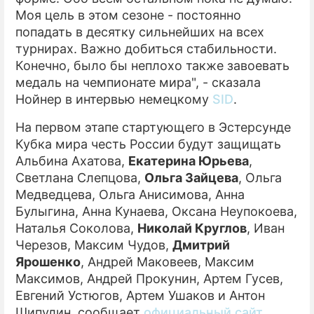
Моя цель в этом сезоне - постоянно
попадать в десятку сильнейших на всех
турнирах. Важно добиться стабильности.
Конечно, было бы неплохо также завоевать
медаль на чемпионате мира", - сказала
Нойнер в интервью немецкому
SID
.
На первом этапе стартующего в Эстерсунде
Кубка мира честь России будут защищать
Альбина Ахатова,
Екатерина Юрьева
,
Светлана Слепцова,
Ольга Зайцева
, Ольга
Медведцева, Ольга Анисимова, Анна
Булыгина, Анна Кунаева, Оксана Неупокоева,
Наталья Соколова,
Николай Круглов
, Иван
Черезов, Максим Чудов,
Дмитрий
Ярошенко
, Андрей Маковеев, Максим
Максимов, Андрей Прокунин, Артем Гусев,
Евгений Устюгов, Артем Ушаков и Антон
Шипулин, сообщает
официальный сайт