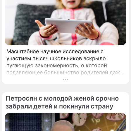
Масштабное научное исследование с
участием тысяч школьников вскрыло
пугающую закономерность, о которой
подавляющее большинство родителей даже
не догадывалось. Привычка дарить ребенку
смартфон с беспрепятственным доступом к
социальным сетям в младшем
Петросян с молодой женой срочно
подростковом возрасте обворачивается
забрали детей и покинули страну
скрытым провалом в учебе.