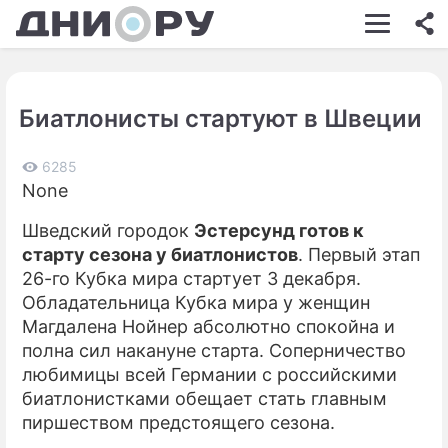
ШОУ-БИЗНЕС
АВТО
Биатлонисты стартуют в Швеции
КИНО
НЕДВИЖИМОСТЬ
6285
None
ЗДОРОВЬЕ
Шведский городок
Эстерсунд готов к
ЭКОНОМИКА
старту сезона у биатлонистов
. Первый этап
26-го Кубка мира стартует 3 декабря.
ПРОИСШЕСТВИЯ
Обладательница Кубка мира у женщин
Магдалена Нойнер абсолютно спокойна и
СОННИК
полна сил накануне старта. Соперничество
СТИЛЬ ЖИЗНИ
любимицы всей Германии с российскими
биатлонистками обещает стать главным
СЕРИАЛЫ
пиршеством предстоящего сезона.
ИГРЫ