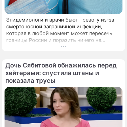
Эпидемиологи и врачи бьют тревогу из-за
смертоносной заграничной инфекции,
которая в любой момент может пересечь
границы России и поразить ничего не
подозревающих граждан. Россию
предупредили о реальной и крайне опасной
угрозе: в страну могут завезти неизлечимый
Дочь Сябитовой обнажилась перед
и смертоносный вирус Бурбон.
хейтерами: спустила штаны и
показала трусы