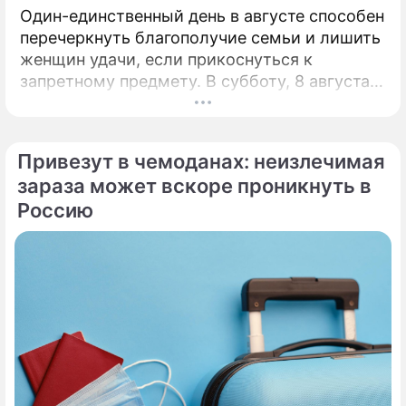
Один-единственный день в августе способен
перечеркнуть благополучие семьи и лишить
женщин удачи, если прикоснуться к
запретному предмету. В субботу, 8 августа,
православная церковь молитвенно чтит
память святых священномучеников
Ермолая, Ермиппа и Ермократа, иереев
Привезут в чемоданах: неизлечимая
Никомидийских.
зараза может вскоре проникнуть в
Россию