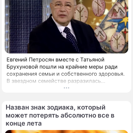
Евгений Петросян вместе с Татьяной
Брухуновой пошли на крайние меры ради
сохранения семьи и собственного здоровья.
В звездном семействе разразилась
настоящая тихая драма, которая вынудила
артистов действовать без промедления.
Назван знак зодиака, который
может потерять абсолютно все в
конце лета