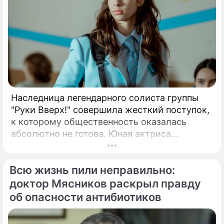
Наследница легендарного солиста группы
"Руки Вверх!" совершила жесткий поступок,
к которому общественность оказалась
абсолютно не готова. Юная актриса
Вероника Жукова, дочь бессменного лидера
группы "Руки Вверх!" Сергея Жукова,
Всю жизнь пили неправильно:
заставила взрогнуть своих многочисленных
поклонников.
доктор Мясников раскрыл правду
об опасности антибиотиков