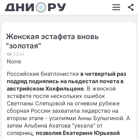
ШОУ-БИЗНЕС
АВТО
Женская эстафета вновь
КИНО
"золотая"
НЕДВИЖИМОСТЬ
5334
None
ЗДОРОВЬЕ
Российские биатлонистки
в четвертый раз
ЭКОНОМИКА
подряд поднялись на пьедестал почета в
ПРОИСШЕСТВИЯ
австрийском Хохфильцене
. В женской
эстафете после нескольких ошибок
СОННИК
Светланы Слепцовой на огневом рубеже
сборная России захватила лидерство на
СТИЛЬ ЖИЗНИ
втором этапе - усилиями Анны Булыгиной. А
СЕРИАЛЫ
затем Альбина Ахатова "уехала" от
соперниц,
позволив Екатерине Юрьевой
ИГРЫ