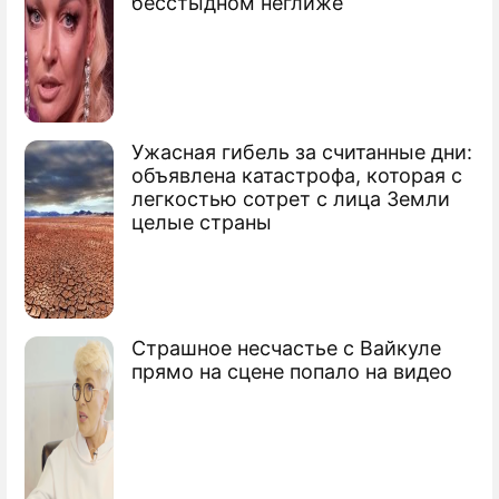
бесстыдном неглиже
Спринтерское "золото" досталось
Слепцовой
Ахатова выиграла индивидуальную
гонку
Ужасная гибель за считанные дни:
Золотой дубль покорился России в
объявлена катастрофа, которая с
биатлоне
легкостью сотрет с лица Земли
целые страны
Страшное несчастье с Вайкуле
прямо на сцене попало на видео