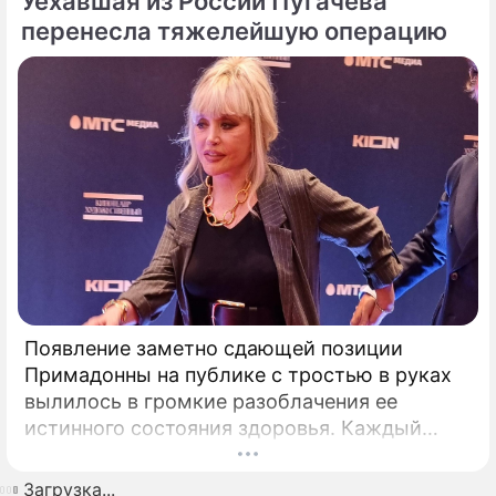
Уехавшая из России Пугачева
перенесла тяжелейшую операцию
Появление заметно сдающей позиции
Примадонны на публике с тростью в руках
вылилось в громкие разоблачения ее
истинного состояния здоровья. Каждый
выход некогда главной певицы страны в
свет сегодня рассматривается буквально
Загрузка...