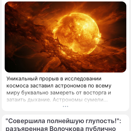
Уникальный прорыв в исследовании
космоса заставил астрономов по всему
миру буквально замереть от восторга и
затаить дыхание. Астрономы сумели
совершить невозможное и заглянуть в
самое сердце нашего светила с небывалой
"Совершила полнейшую глупость!":
доселе четкостью.
разъяренная Волочкова публично