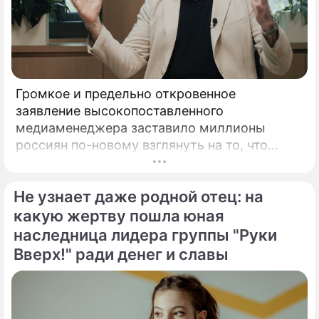
Громкое и предельно откровенное
заявление высокопоставленного
медиаменеджера заставило миллионы
россиян по-новому взглянуть на то, что
годами происходит на экране главного
развлекательного телеканала страны.
Не узнает даже родной отец: на
Генеральный директор мощнейшего
холдинга "Газпром-медиа" Александр Жаров
какую жертву пошла юная
решился на неожидаемый и крайне острый
наследница лидера группы "Руки
демарш.
Вверх!" ради денег и славы