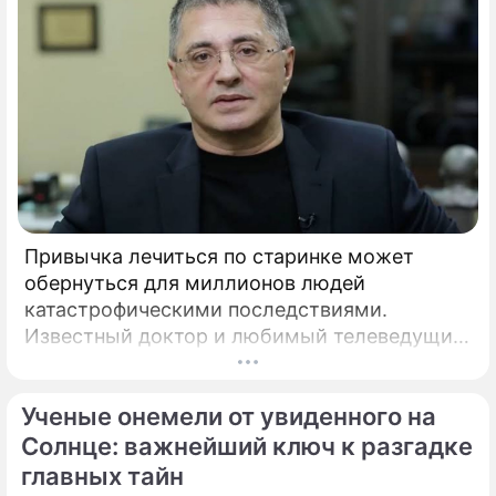
Привычка лечиться по старинке может
обернуться для миллионов людей
катастрофическими последствиями.
Известный доктор и любимый телеведущий
миллионов Александр Мясников обратил
внимание на колоссальный переворот в
Ученые онемели от увиденного на
мировой медицине, который буквально
перечеркнул все наши прошлые
Солнце: важнейший ключ к разгадке
представления о здоровье.
главных тайн