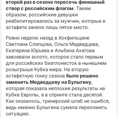
второй раз в сезоне пересечь финишный
створ с российским флагом
. Таким
ПРЕСС-РЕЛИЗЫ
образом, российские девушки
О ПРОЕКТЕ
реабилитировались за мужчин, которые в
эстафете заняли лишь пятое место.
Ровно неделю назад в Хохфильцене
Светлана Слепцова, Ольга Медведцева,
Екатерина Юрьева и Альбина Ахатова
завоевали золото, которое стало первым
для российских биатлонисток в нынешнем
розыгрыше Кубка мира. На вторую
эстафетную гонку сезона
было решено
заменить Медведцеву на Булыгину
,
которая показала неплохие результаты на
Кубке Европы, а в спринте стала десятой.
Как оказалось, тренерский штаб не ошибся,
ведь именно Булыгина сумела переломить
ситуацию.