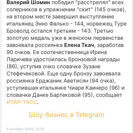
Валерий Шомин
победил "расстрелял" всех
соперников в упражнении "скит" (145 очков),
ПРЕСС-РЕЛИЗЫ
на втором месте завершил выступление
О ПРОЕКТЕ
итальянец Энно Фалько - 144, норвежец Туре
Броволд остался третьим - 143. Третью
золотую медаль уже в женском первенстве
завоевала россиянка
Елена Ткач
, заработав
90 очков. Ее соотечественница Ирина
Ларичева удостоилась бронзовой награды
(86), уступив очко словачке Зузане
Стефечековой. Еще одну бронзу завоевала
россиянка Ерджаник Аветисян (94 очка),
уступившая итальянке Чиаре Каинеро (96) и
словачке Данке Бартековой (95), сообщает
ИТАР-ТАСС
.
Шоу-бизнес в Telegram
6 октября 2006, 14:16