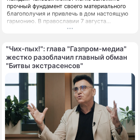
прочный фундамент своего материального
благополучия и привлечь в дом настоящую
гармонию. В православии 7 августа
почитают память праведной Анны, матери
Пресвятой Богородицы.
"Чих-пых!": глава "Газпром-медиа"
жестко разоблачил главный обман
"Битвы экстрасенсов"