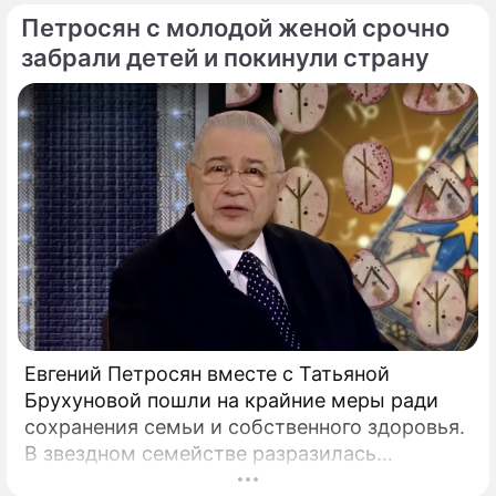
социальным сетям в младшем
Петросян с молодой женой срочно
подростковом возрасте обворачивается
забрали детей и покинули страну
скрытым провалом в учебе.
Евгений Петросян вместе с Татьяной
Брухуновой пошли на крайние меры ради
сохранения семьи и собственного здоровья.
В звездном семействе разразилась
настоящая тихая драма, которая вынудила