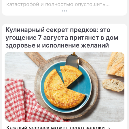
катастрофой и полностью опустошить
кошелек. Известная шаманка и ясновидящая
Кажетта Ахметжанова выступила с
экстренным предупреждением для всех, кто
Кулинарный секрет предков: это
привык легкомысленно относиться к своим
угощение 7 августа притянет в дом
сбережениям.
здоровье и исполнение желаний
Каждый человек может легко заложить