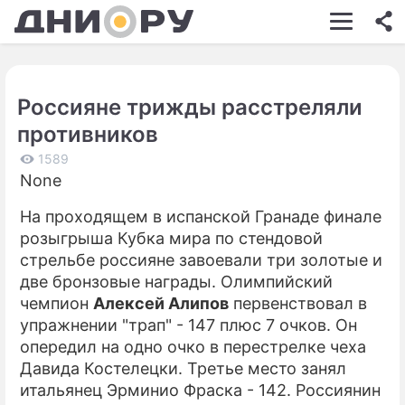
ШОУ-БИЗНЕС
АВТО
Россияне трижды расстреляли
КИНО
противников
НЕДВИЖИМОСТЬ
1589
None
ЗДОРОВЬЕ
На проходящем в испанской Гранаде финале
ЭКОНОМИКА
розыгрыша Кубка мира по стендовой
ПРОИСШЕСТВИЯ
стрельбе россияне завоевали три золотые и
две бронзовые награды. Олимпийский
СОННИК
чемпион
Алексей Алипов
первенствовал в
упражнении "трап" - 147 плюс 7 очков. Он
СТИЛЬ ЖИЗНИ
опередил на одно очко в перестрелке чеха
СЕРИАЛЫ
Давида Костелецки. Третье место занял
итальянец Эрминио Фраска - 142. Россиянин
ИГРЫ