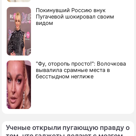
Покинувший Россию внук
Пугачевой шокировал своим
видом
"Фу, оторопь просто!": Волочкова
вывалила срамные места в
бесстыдном неглиже
Ученые открыли пугающую правду о
том, что гаджеты делают с мозгом