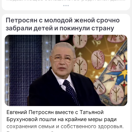
не догадывалось. Привычка дарить ребенку
смартфон с беспрепятственным доступом к
Петросян с молодой женой срочно
социальным сетям в младшем
подростковом возрасте обворачивается
забрали детей и покинули страну
скрытым провалом в учебе.
Евгений Петросян вместе с Татьяной
Брухуновой пошли на крайние меры ради
сохранения семьи и собственного здоровья.