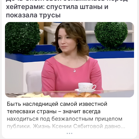
и смертоносный вирус Бурбон.
хейтерами: спустила штаны и
показала трусы
Быть наследницей самой известной
телесвахи страны – значит всегда
находиться под безжалостным прицелом
публики. Жизнь Ксении Сябитовой давно
рассматривают под мощной лупой.