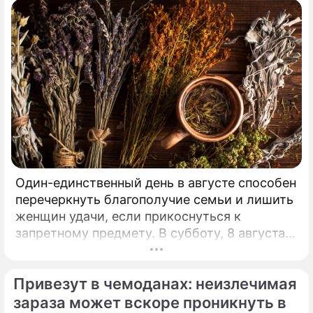
Один-единственный день в августе способен
перечеркнуть благополучие семьи и лишить
женщин удачи, если прикоснуться к
запретному предмету. В субботу, 8 августа,
православная церковь молитвенно чтит
память святых священномучеников
Привезут в чемоданах: неизлечимая
Ермолая, Ермиппа и Ермократа, иереев
Никомидийских.
зараза может вскоре проникнуть в