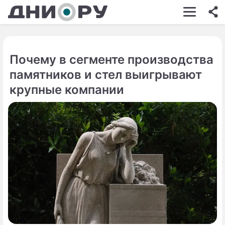
ШОУ-БИЗНЕС
АВТО
Почему в сегменте производства
КИНО
памятников и стел выигрывают
НЕДВИЖИМОСТЬ
крупные компании
ЗДОРОВЬЕ
ЭКОНОМИКА
ПРОИСШЕСТВИЯ
СОННИК
СТИЛЬ ЖИЗНИ
СЕРИАЛЫ
ИГРЫ