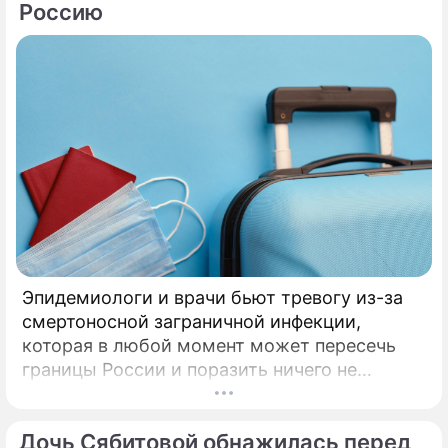
Россию
Эпидемиологи и врачи бьют тревогу из-за
смертоносной заграничной инфекции,
которая в любой момент может пересечь
границы России и поразить ничего не
подозревающих граждан. Россию
предупредили о реальной и крайне опасной
Дочь Сябитовой обнажилась перед
угрозе: в страну могут завезти неизлечимый