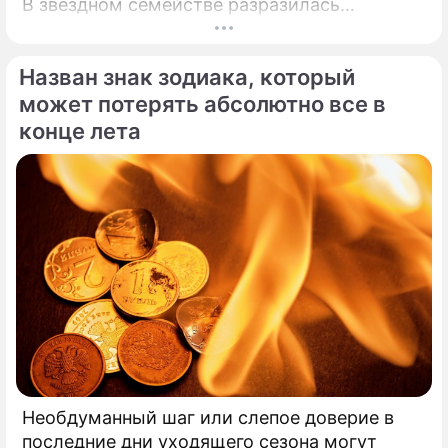
В звездном семействе разразилась
настоящая тихая драма, которая вынудила
артистов действовать без промедления.
Назван знак зодиака, который
может потерять абсолютно все в
конце лета
Необдуманный шаг или слепое доверие в
последние дни уходящего сезона могут