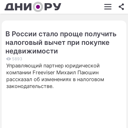
ШОУ-БИЗНЕС
АВТО
В России стало проще получить
КИНО
налоговый вычет при покупке
НЕДВИЖИМОСТЬ
недвижимости
ЗДОРОВЬЕ
5893
Управляющий партнер юридической
ЭКОНОМИКА
компании Freeviser Михаил Паюшин
рассказал об изменениях в налоговом
ПРОИСШЕСТВИЯ
законодательстве.
СОННИК
СТИЛЬ ЖИЗНИ
СЕРИАЛЫ
ИГРЫ