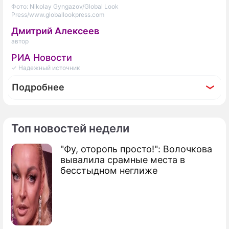
Фото: Nikolay Gyngazov/Global Look
Press/www.globallookpress.com
Дмитрий Алексеев
автор
РИА Новости
✓ Надежный источник
Подробнее
Топ новостей недели
По теме
"Фу, оторопь просто!": Волочкова
вывалила срамные места в
Глава Минфина пообещал россиянам не
бесстыдном неглиже
повышать налоги три года
Налоговая и "уголовка": какую
ответственность могут понести
нелегально сдающие жилье россияне