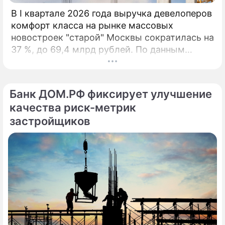
В I квартале 2026 года выручка девелоперов
комфорт класса на рынке массовых
новостроек "старой" Москвы сократилась на
37 %, до 69,4 млрд рублей. По данным
агентства "Метриум", падение связано с
минимальным за 9 лет объёмом сделок и
дефицитом предложения. За первые три
Банк ДОМ.РФ фиксирует улучшение
месяца 2026 года дольщики приобрели 3,6
качества риск-метрик
тыс.
застройщиков