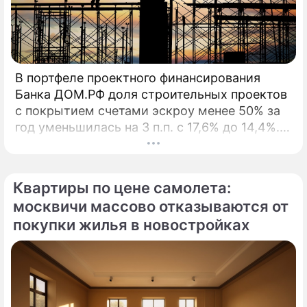
Эксперты в сфере строительства
оценил перспективы снижения цен на
жилье в России
В Госдуме предложили отменить
В портфеле проектного финансирования
ипотеку в России
Банка ДОМ.РФ доля строительных проектов
с покрытием счетами эскроу менее 50% за
ЦБ назвал регионы России с самой
год уменьшилась на 3 п.п. с 17,6% до 14,4%. В
дешевой ипотекой
начале 2026 года Банк ДОМ.
Квартиры по цене самолета:
москвичи массово отказываются от
покупки жилья в новостройках