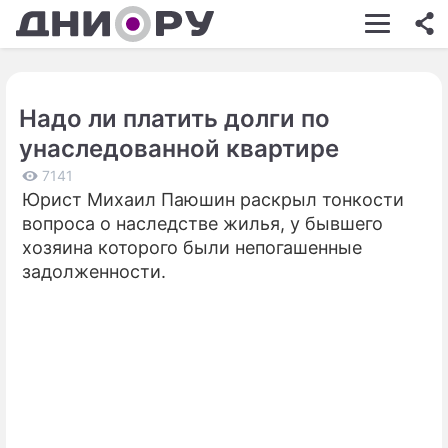
ШОУ-БИЗНЕС
АВТО
Надо ли платить долги по
КИНО
унаследованной квартире
НЕДВИЖИМОСТЬ
7141
Юрист Михаил Паюшин раскрыл тонкости
ЗДОРОВЬЕ
вопроса о наследстве жилья, у бывшего
ЭКОНОМИКА
хозяина которого были непогашенные
задолженности.
ПРОИСШЕСТВИЯ
СОННИК
СТИЛЬ ЖИЗНИ
СЕРИАЛЫ
ИГРЫ