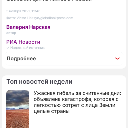
5 ноября 2021, 12:46
Фото: Victor Lisitsyn/globallookpress.com
Валерия Нарская
автор
РИА Новости
✓ Надежный источник
Подробнее
Топ новостей недели
Фоторепортаж
Ужасная гибель за считанные дни:
Новое качество жизни: в чем
объявлена катастрофа, которая с
преимущества московской программы
легкостью сотрет с лица Земли
целые страны
реновации