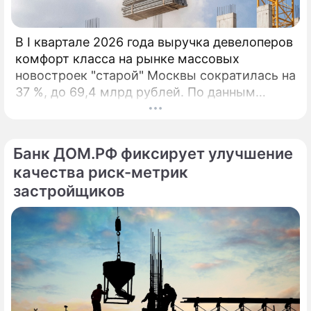
В I квартале 2026 года выручка девелоперов
комфорт класса на рынке массовых
новостроек "старой" Москвы сократилась на
37 %, до 69,4 млрд рублей. По данным
агентства "Метриум", падение связано с
минимальным за 9 лет объёмом сделок и
дефицитом предложения. За первые три
Банк ДОМ.РФ фиксирует улучшение
месяца 2026 года дольщики приобрели 3,6
качества риск-метрик
тыс.
застройщиков
По теме