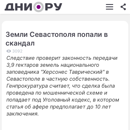
ШОУ-БИЗНЕС
АВТО
Земли Севастополя попали в
КИНО
скандал
НЕДВИЖИМОСТЬ
3092
Следствие проверит законность передачи
ЗДОРОВЬЕ
3,9 гектаров земель национального
ЭКОНОМИКА
заповедника "Херсонес Таврический" в
Севастополе в частную собственность.
ПРОИСШЕСТВИЯ
Генпрокуратура считает, что сделка была
проведена по мошеннической схеме и
СОННИК
попадает под Уголовный кодекс, в котором
СТИЛЬ ЖИЗНИ
статья об афере предполагает до 10 лет
заключения.
СЕРИАЛЫ
ИГРЫ