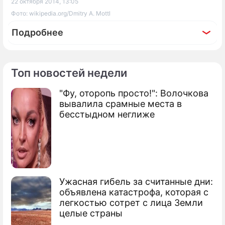
22 октября 2014, 13:05
Фото: wikipedia.org/Dmitry A. Mottl
Подробнее
Топ новостей недели
По теме
"Фу, оторопь просто!": Волочкова
вывалила срамные места в
В Крыму впервые начали выдавать
бесстыдном неглиже
ипотеку
Китай построит в Крыму казино и
гостиницы
Ужасная гибель за считанные дни:
170 домов отдыха Крыма стали
объявлена катастрофа, которая с
российскими
легкостью сотрет с лица Земли
целые страны
В Крыму начинаются сделки с