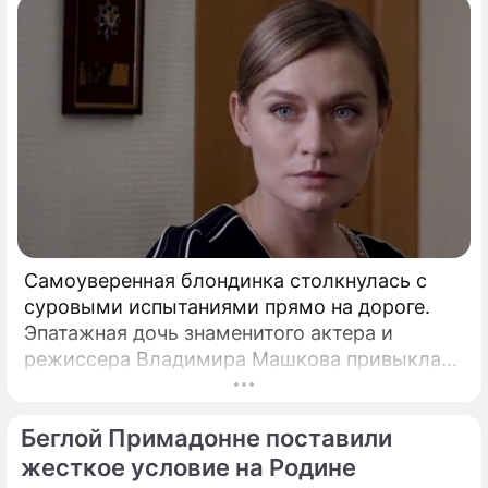
Самоуверенная блондинка столкнулась с
суровыми испытаниями прямо на дороге.
Эпатажная дочь знаменитого актера и
режиссера Владимира Машкова привыкла
ярко и без купюр делиться с подписчиками
практически каждым своим шагом.
Беглой Примадонне поставили
жесткое условие на Родине