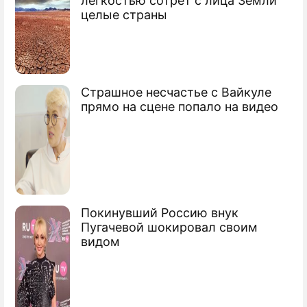
легкостью сотрет с лица Земли
Продолжение: Находящийся
целые страны
на МКС космонавт Новицкий
подал заявку на онлайн-
голосование
Страшное несчастье с Вайкуле
прямо на сцене попало на видео
Эксперты и предприниматели
поддержали программу "Миллион
призов"
Акция "Миллион призов" поможет
восстановить потребительский спрос –
Покинувший Россию внук
Пугачевой шокировал своим
эксперты
видом
Сюжеты
Выборы в Госдуму