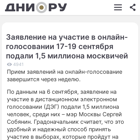
ШОУ-БИЗНЕС
АВТО
Заявление на участие в онлайн-
КИНО
голосовании 17-19 сентября
НЕДВИЖИМОСТЬ
подали 1,5 миллиона москвичей
ЗДОРОВЬЕ
4941
Прием заявлений на онлайн-голосование
ЭКОНОМИКА
завершится через неделю.
ПРОИСШЕСТВИЯ
По данным на 6 сентября, заявление на
участие в дистанционном электронном
СОННИК
голосовании (ДЭГ) подали 1,5 миллиона
человек, среди них – мэр Москвы Сергей
СТИЛЬ ЖИЗНИ
Собянин. Градоначальник считает, что это
СЕРИАЛЫ
удобный и надежный способ принять
участие в выборах, которые пройдут на
ИГРЫ