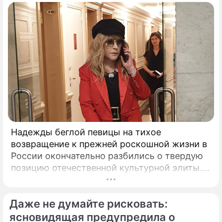
Надежды беглой певицы на тихое
возвращение к прежней роскошной жизни в
России окончательно разбились о твердую
позицию отечественной культурной элиты.
Эпопея вокруг возможного камбэка 75-
летней Аллы Пугачевой на отечественную
Даже не думайте рисковать:
сцену приобрела абсолютно
бескомпромиссный характер.
ясновидящая предупредила о