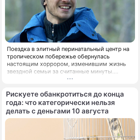
Поездка в элитный перинатальный центр на
тропическом побережье обернулась
настоящим хоррором, изменившим жизнь
звездной семьи за считанные минуты.
Роскошная жизнь в Центральной Америке и
мечты об идеальных родах с видом на
Рискуете обанкротиться до конца
Панамский залив едва не закончились
трагедией для экс-возлюбленного актрисы
года: что категорически нельзя
Равшаны Курковой.
делать с деньгами 10 августа