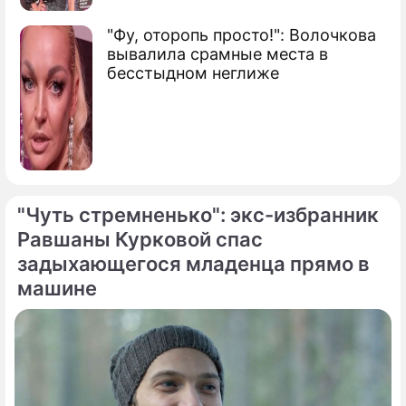
"Фу, оторопь просто!": Волочкова
вывалила срамные места в
бесстыдном неглиже
"Чуть стремненько": экс-избранник
Равшаны Курковой спас
задыхающегося младенца прямо в
машине