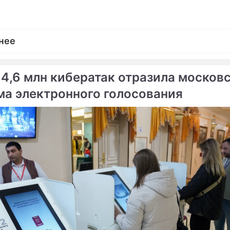
нее
 4,6 млн кибератак отразила москов
ма электронного голосования
ме
неры с Болотной
Пародия на оппозицию 
ова нашли квартиру за 45
Двойные стандарты опп
онов
у мешают болгарские
Гудковы идут на дно