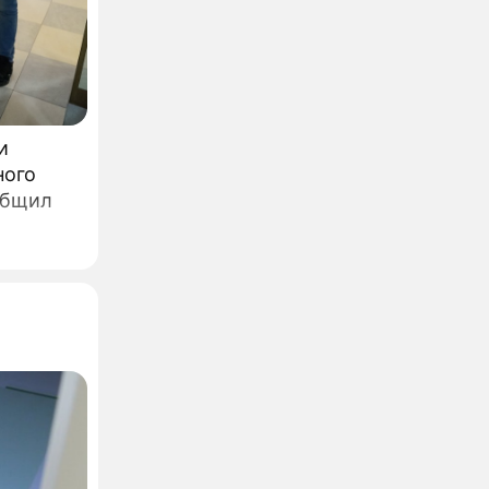
и
ного
общил