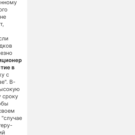
онному
ого
 не
т,
сли
удков
ьезно
зиционер
тие в
ку с
е". В-
высокую
у сроку
обы
 своем
 "случае
геру-
ий