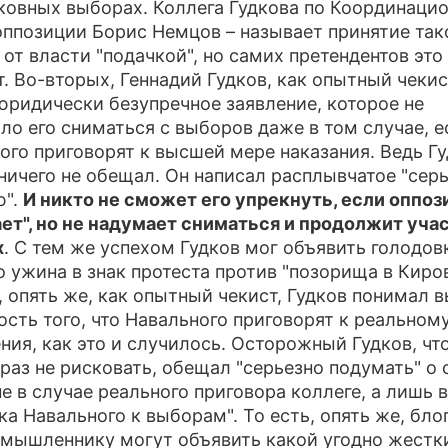
овных выборах. Коллега Гудкова по Координаци
оппозиции Борис Немцов – называет принятие так
 от власти "подачкой", но самих претендентов это
. Во-вторых, Геннадий Гудков, как опытный чекис
юридически безупречное заявление, которое не
ло его сниматься с выборов даже в том случае, е
ого приговорят к высшей мере наказания. Ведь Г
ничего не обещал. Он написал расплывчатое "сер
ю".
И никто не сможет его упрекнуть, если оппо
ет", но не надумает сниматься и продолжит учас
х
. С тем же успехом Гудков мог объявить голодов
о ужина в знак протеста против "позорища в Киров
, опять же, как опытный чекист, Гудков понимал 
ость того, что Навального приговорят к реальном
ния, как это и случилось. Осторожный Гудков, чт
раз не рисковать, обещал "серьезно подумать" о
не в случае реального приговора коллеге, а лишь в
ка Навального к выборам". То есть, опять же, бло
мышленнику могут объявить какой угодно жестк