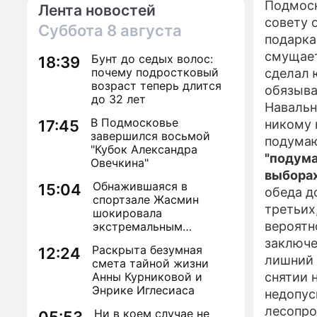
Подмоск
Лента новостей
совету 
Суббота
8 августа
подарка
смущает
Бунт до седых волос:
18:39
почему подростковый
сделал 
возраст теперь длится
обязыва
до 32 лет
Навальн
В Подмосковье
17:45
никому 
завершился восьмой
подума
"Кубок Александра
"подума
Овечкина"
выбора
Обнажившаяся в
15:04
обеда д
спортзале Жасмин
третьих
шокировала
вероятн
экстремальным
преображением
заключе
Раскрыта безумная
12:24
лишний 
смета тайной жизни
Анны Курниковой и
снятии 
Энрике Иглесиаса
недопус
лесопро
Ни в коем случае не