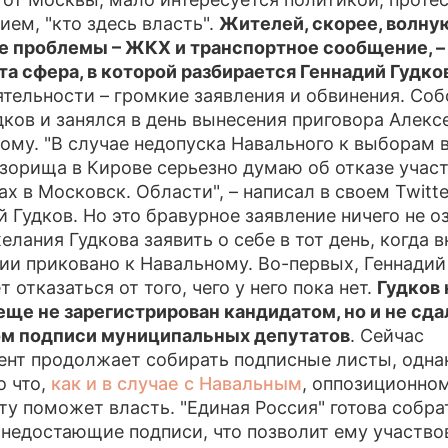
ием, "кто здесь власть".
Жителей, скорее, волну
ПРЕСС-РЕЛИЗЫ
 проблемы – ЖКХ и транспортное сообщение, – 
 та сфера, в которой разбирается Геннадий Гудко
О ПРОЕКТЕ
ятельности – громкие заявления и обвинения. Соб
дков и занялся в день вынесения приговора Алекс
ому. "В случае недопуска Навального к выборам 
озорища в Кирове серьезно думаю об отказе учас
ах в Московск. Области", – написал в своем Twitte
й Гудков. Но это бравурное заявление ничего не оз
елания Гудкова заявить о себе в тот день, когда 
ии приковано к Навальному. Во-первых, Геннадий
 отказаться от того, чего у него пока нет.
Гудков 
еще не зарегистрирован кандидатом, но и не сда
ом подписи муниципальных депутатов
. Сейчас
ент продолжает собирать подписные листы, одна
о что,
как и в случае с Навальным
, оппозиционно
ту поможет власть. "Единая Россия" готова собра
 недостающие подписи, что позволит ему участво