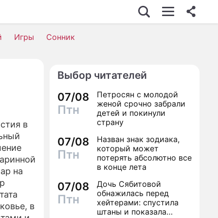
й
Игры
Сонник
Выбор читателей
Петросян с молодой
07/08
женой срочно забрали
Птн
детей и покинули
страну
стия в
льный
Назван знак зодиака,
07/08
ление
который может
Птн
потерять абсолютно все
таринной
в конце лета
ар на
ар
Дочь Сябитовой
07/08
обнажилась перед
тата
Птн
хейтерами: спустила
ковье, в
штаны и показала
стами и