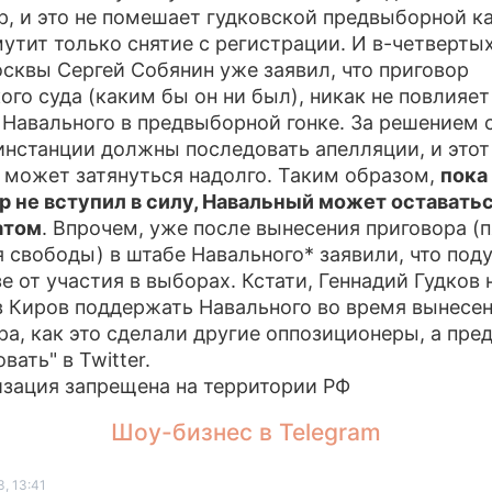
р, и это не помешает гудковской предвыборной к
мутит только снятие с регистрации. И в-четвертых,
сквы Сергей Собянин уже заявил, что приговор
ого суда (каким бы он ни был), никак не повлияет
 Навального в предвыборной гонке. За решением 
инстанции должны последовать апелляции, и этот
 может затянуться надолго. Таким образом,
пока
р не вступил в силу, Навальный может оставать
атом
. Впрочем, уже после вынесения приговора (п
 свободы) в штабе Навального* заявили, что по
е от участия в выборах. Кстати, Геннадий Гудков 
в Киров поддержать Навального во время вынесе
ра, как это сделали другие оппозиционеры, а пре
вать" в Twitter.
изация запрещена на территории РФ
Шоу-бизнес в Telegram
, 13:41