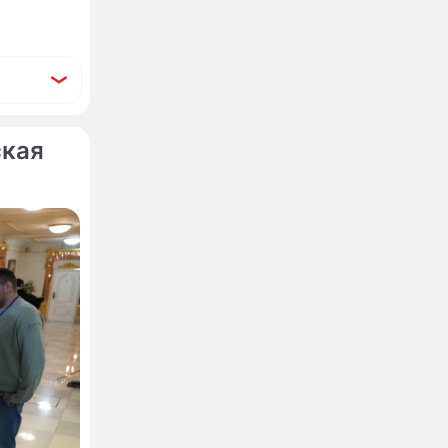
ская
№7
озиции