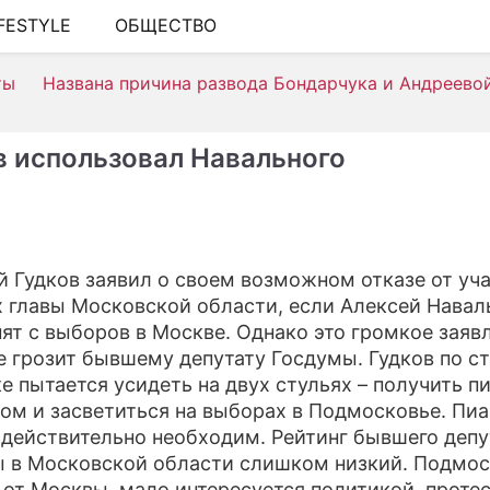
IFESTYLE
ОБЩЕСТВО
ШОУ-БИЗНЕС
ты
Названа причина развода Бондарчука и Андреево
АВТО
КИНО
в использовал Навального
НЕДВИЖИМОСТЬ
ЗДОРОВЬЕ
ЭКОНОМИКА
й Гудков заявил о своем возможном отказе от уча
 главы Московской области, если Алексей Нава
ПРОИСШЕСТВИЯ
нят с выборов в Москве. Однако это громкое заяв
СОННИК
е грозит бывшему депутату Госдумы. Гудков по с
е пытается усидеть на двух стульях – получить пи
СТИЛЬ ЖИЗНИ
ом и засветиться на выборах в Подмосковье. Пи
 действительно необходим. Рейтинг бывшего депу
СЕРИАЛЫ
 в Московской области слишком низкий. Подмос
ИГРЫ
 от Москвы, мало интересуется политикой, проте