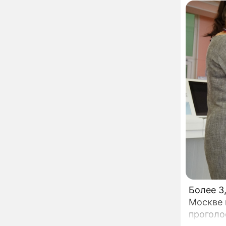
развода Паулины
Андреевой и Федора
Бондарчука
Огонь с небес сожжет
00:22
урожай и дом:
страшный запрет 6
августа, о котором
молчат старики
От Преснякова до
18:13
Байсарова: сияющая
Орбакайте вывезла в
Европу всех детей от
разных мужчин
"Срочно выходить из
17:19
роли": перепуганная
Бородина едва не увела
чужого мужа на красной
дорожке
Депутат Чаплин
15:14
предложил запретить
мойку машин и
Более 3
торговлю во дворах
Москве 
Внезапно отменивший
15:08
проголо
концерты Григорий Лепс