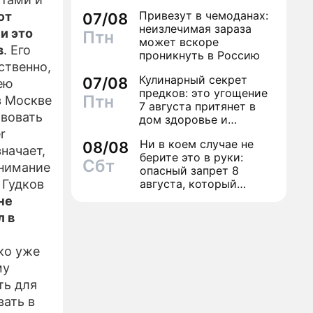
трусы
Привезут в чемоданах:
ют
07/08
неизлечимая зараза
и это
Птн
может вскоре
в
. Его
проникнуть в Россию
ственно,
Кулинарный секрет
07/08
ею
предков: это угощение
Птн
в Москве
7 августа притянет в
твовать
дом здоровье и
исполнение желаний
r
Ни в коем случае не
08/08
начает,
берите это в руки:
Сбт
внимание
опасный запрет 8
 Гудков
августа, который
может навсегда зашить
не
женское счастье
л в
ко уже
му
ть для
вать в