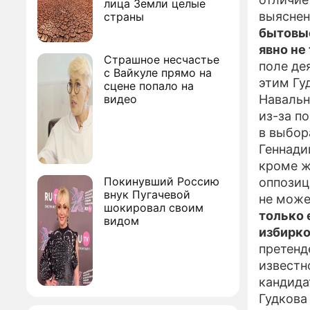
лица Земли целые
выяснен
страны
бытовые
явно не
Страшное несчастье
поле де
с Вайкуле прямо на
этим Гу
сцене попало на
видео
Навальн
из-за п
в выбор
Геннади
кроме ж
Покинувший Россию
оппозиц
внук Пугачевой
не может
шокировал своим
только 
видом
избирк
претенд
известн
кандида
Гудкова