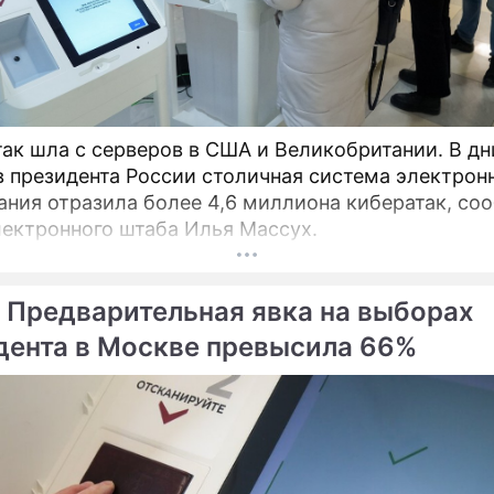
так шла с серверов в США и Великобритании. В дн
 президента России столичная система электрон
ания отразила более 4,6 миллиона кибератак, со
лектронного штаба Илья Массух.
 Предварительная явка на выборах
дента в Москве превысила 66%