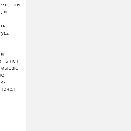
ампании.
 и.о.
 на
суда
ся
ять лет
думывают
не
ния
дпочел