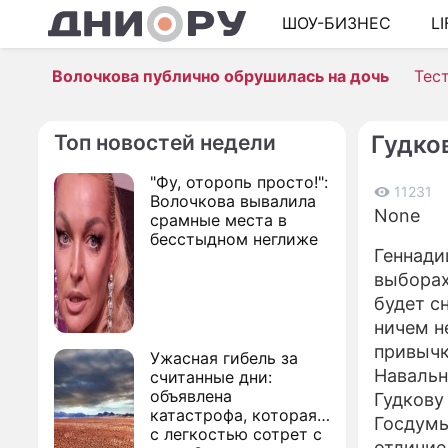
ШОУ-БИЗНЕС
L
Волочкова публично обрушилась на дочь
Тес
Топ новостей недели
Гудко
"Фу, оторопь просто!":
11231
Волочкова вывалила
None
срамные места в
бесстыдном неглиже
Геннади
выборах
будет с
ничем н
привычк
Ужасная гибель за
Навальн
считанные дни:
объявлена
Гудкову
катастрофа, которая
Госдумы
с легкостью сотрет с
отличие