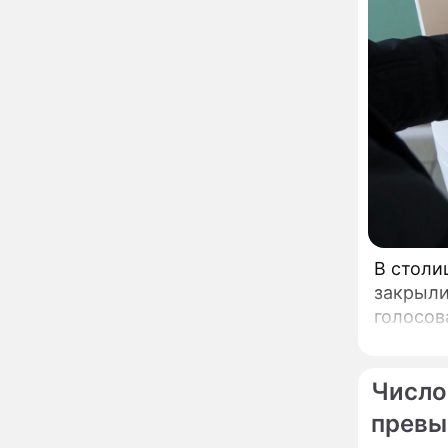
неправильно: доктор
Мясников раскрыл
правду об опасности
антибиотиков
Ученые онемели от
13:57
увиденного на Солнце:
важнейший ключ к
разгадке главных тайн
Реставрация церкви
13:27
Ильи Пророка на
Новгородском подворье
завершена – Мэр
Москвы
"Совершила полнейшую
12:08
В столи
глупость!": разъяренная
Волочкова публично
закрыли
унизила дочь и зятя
голосов
Уехавшая из России
10:55
Пугачева перенесла
тяжелейшую операцию
Число
Неожиданно всплыла
09:28
превы
пикантная причина