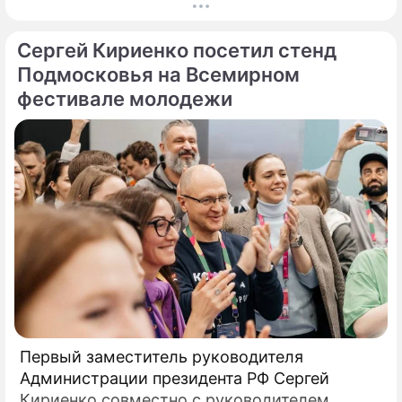
опытность в организации и проведении
голосований на выборах. Об этом сообщили
Сергей Кириенко посетил стенд
в пресс-службе правительства
Подмосковья. «Свыше 36 тыс.
Подмосковья на Всемирном
фестивале молодежи
Первый заместитель руководителя
Администрации президента РФ Сергей
Кириенко совместно с руководителем