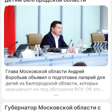
Глава Московской области Андрей
Воробьев объявил о подготовке лагерей для
детей из Белгородской области, которых
эвакуируют из-под обстрелов ВСУ. Об этом
говорится в сообщении, распространенном
пресс-службой правительства
Губернатор Московской области с
Подмосковья. «Мы не можем оставаться в