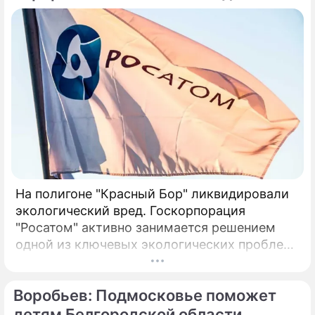
На полигоне "Красный Бор" ликвидировали
экологический вред. Госкорпорация
"Росатом" активно занимается решением
одной из ключевых экологических проблем
в Ленинградской области – ликвидацией
накопленного вреда на полигоне токсичных
Воробьев: Подмосковье поможет
промышленных отходов "Красный Бор".
детям Белгородской области