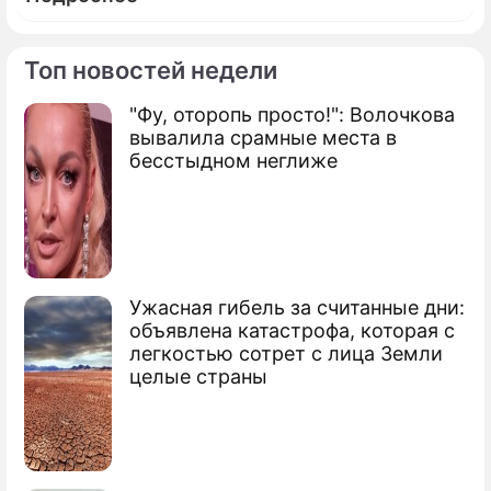
Топ новостей недели
"Фу, оторопь просто!": Волочкова
По теме
вывалила срамные места в
бесстыдном неглиже
Продолжение: Роскосмосу
устроили разбор полетов
Ужасная гибель за считанные дни:
Путин уволил директора космического
объявлена катастрофа, которая с
центра
легкостью сотрет с лица Земли
целые страны
Кризис на Западе поможет армии
России
Рогозин устроил "разнос" главе