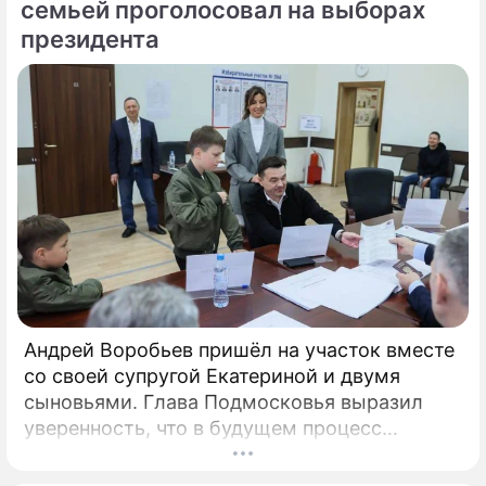
стороне.
семьей проголосовал на выборах
президента
Андрей Воробьев пришёл на участок вместе
со своей супругой Екатериной и двумя
сыновьями. Глава Подмосковья выразил
уверенность, что в будущем процесс
голосования продолжит
цифровизироваться. Об этом сообщили в