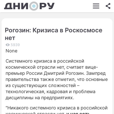
ШОУ-БИЗНЕС
АВТО
Рогозин: Кризиса в Роскосмосе
КИНО
нет
НЕДВИЖИМОСТЬ
5939
None
ЗДОРОВЬЕ
Системного кризиса в российской
ЭКОНОМИКА
космической отрасли нет, считает вице-
ПРОИСШЕСТВИЯ
премьер России Дмитрий Рогозин. Зампред
правительства также отметил, что основные
СОННИК
из существующих сложностей –
технологическая, кадровая и проблема
СТИЛЬ ЖИЗНИ
дисциплины на предприятиях.
СЕРИАЛЫ
"Никакого системного кризиса в российской
ИГРЫ
космической отрасли нет,
у нас есть