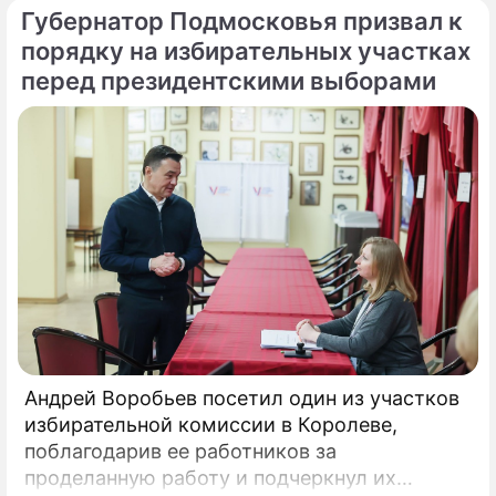
Губернатор Подмосковья призвал к
пресс-службе правительства региона.
«Выборы — это всегда важно.
порядку на избирательных участках
перед президентскими выборами
Андрей Воробьев посетил один из участков
избирательной комиссии в Королеве,
поблагодарив ее работников за
проделанную работу и подчеркнул их