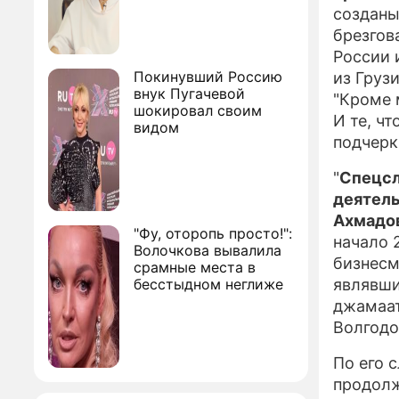
созданы
брезгов
России 
Покинувший Россию
из Груз
внук Пугачевой
"Кроме 
шокировал своим
И те, ч
видом
подчерк
"
Спецсл
деятель
Ахмадо
"Фу, оторопь просто!":
начало 
Волочкова вывалила
бизнесм
срамные места в
бесстыдном неглиже
являвши
джамаат
Волгодо
По его 
продолж