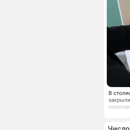
похоронила": Шаляпин
увлекся тяжелобольной
сказочно богатой дамой
Павильоны здоровья с
12:46
бесплатной экспресс-
диагностикой
открываются в центре
Москвы
Ученые нашли способ
11:49
заблокировать самые
страшные воспоминания
Горы золота или
09:26
сокрушительный удар:
каким знакам зодиака
астрологи пророчат
счастье, а кому нищету
В столи
Ни в коем случае не
00:10
закрыли
нарушайте этот
страшный запрет 5
голосов
августа – уйдут любовь
и деньги
Мэр Москвы рассказал о
19:17
развитии центра
Число