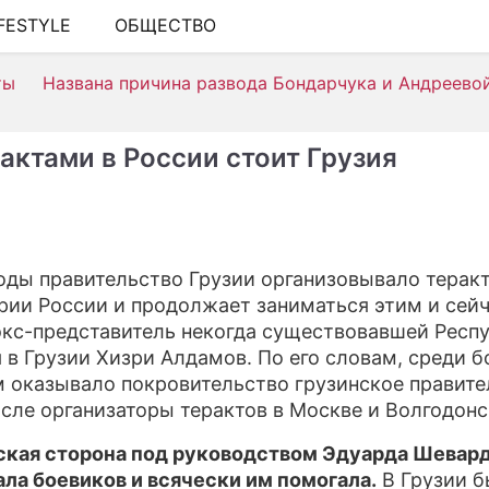
IFESTYLE
ОБЩЕСТВО
ШОУ-БИЗНЕС
ты
Названа причина развода Бондарчука и Андреево
АВТО
КИНО
рактами в России стоит Грузия
НЕДВИЖИМОСТЬ
ЗДОРОВЬЕ
ЭКОНОМИКА
годы правительство Грузии организовывало терак
рии России и продолжает заниматься этим и сейч
ПРОИСШЕСТВИЯ
экс-представитель некогда существовавшей Респ
СОННИК
 в Грузии Хизри Алдамов. По его словам, среди б
 оказывало покровительство грузинское правите
СТИЛЬ ЖИЗНИ
исле организаторы терактов в Москве и Волгодонс
СЕРИАЛЫ
ская сторона под руководством Эдуарда Шевар
ла боевиков и всячески им помогала.
В Грузии 
ИГРЫ