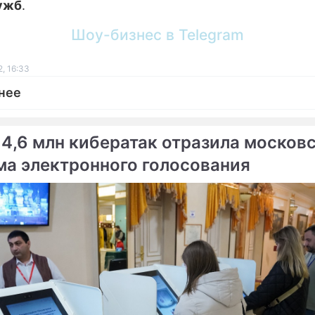
ужб
.
Шоу-бизнес в Telegram
, 16:33
нее
 4,6 млн кибератак отразила москов
ма электронного голосования
ме
ские сектанты вербовали
Умаров и агенты Грузии 
взорвать Сочи
рузия готовит новые
е авантюры