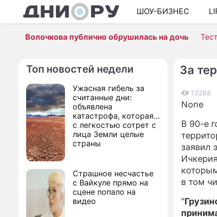
ШОУ-БИЗНЕС
L
Волочкова публично обрушилась на дочь
Тес
Топ новостей недели
За те
Ужасная гибель за
13288
считанные дни:
None
объявлена
катастрофа, которая
В 90-е 
с легкостью сотрет с
лица Земли целые
террито
страны
заявил 
Ичкерия
которым
Страшное несчастье
в том ч
с Вайкуле прямо на
сцене попало на
видео
"
Грузин
принима