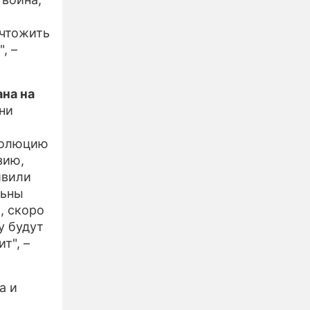
ичтожить
, –
ана на
Они
еволюцию
зию,
швили
льны
, скоро
у будут
т", –
а и
о