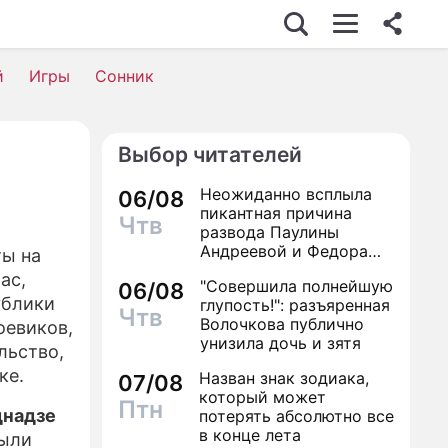
й
Игры
Сонник
Выбор читателей
Неожиданно всплыла
06/08
пикантная причина
Чтв
развода Паулины
Андреевой и Федора
ты на
Бондарчука
ас,
"Совершила полнейшую
06/08
ублики
глупость!": разъяренная
Чтв
Волочкова публично
оевиков,
унизила дочь и зятя
льство,
ке.
Назван знак зодиака,
07/08
который может
Птн
днадзе
потерять абсолютно все
в конце лета
были