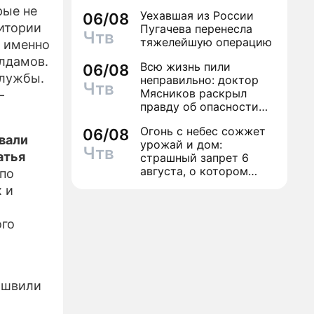
рые не
Уехавшая из России
06/08
итории
Пугачева перенесла
Чтв
тяжелейшую операцию
и именно
лдамов.
Всю жизнь пили
06/08
службы.
неправильно: доктор
Чтв
Мясников раскрыл
–
правду об опасности
антибиотиков
Огонь с небес сожжет
06/08
вали
урожай и дом:
Чтв
атья
страшный запрет 6
августа, о котором
 по
молчат старики
 и
,
ого
ашвили