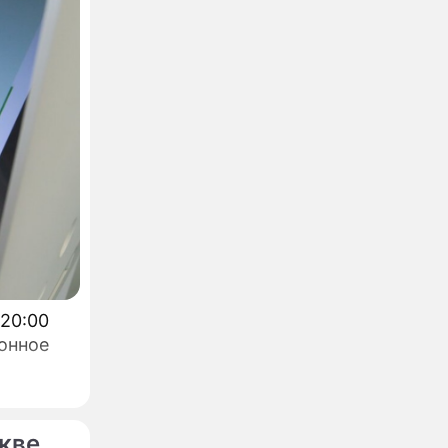
 20:00
онное
кве