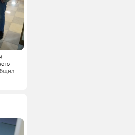
и
ного
общил