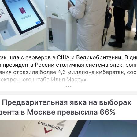
так шла с серверов в США и Великобритании. В дн
 президента России столичная система электрон
ания отразила более 4,6 миллиона кибератак, со
лектронного штаба Илья Массух.
 Предварительная явка на выборах
дента в Москве превысила 66%