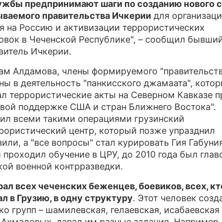
жбы предпринимают шаги по созданию нового с
ываемого правительства Ичкерии
для организац
я на Россию и активизации террористических
овок в Чеченской Республике", – сообщил бывши
витель Ичкерии.
ам Алдамова, члены формируемого "правительств
ны в деятельность "панкисского джамаата", кото
л террористические акты на Северном Кавказе п
вой поддержке США и стран Ближнего Востока".
ил всеми такими операциями грузинский
рористический центр, который позже упразднил
или, а "все вопросы" стал курировать Гия Габуния
 проходил обучение в ЦРУ, до 2010 года был глав
кой военной контрразведки.
рал всех чеченских беженцев, боевиков, всех, кт
л в Грузию, в одну структуру
. Этот человек созд
ко групп – шамилевская, гелаевская, исабаевская
 Ахмадовых, давал им разные задания. Например,