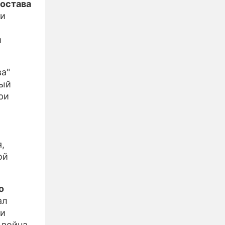
остава
ии
й
а"
рый
ри
,
ой
о
ал
 и
 война,