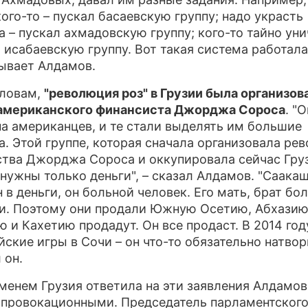
кого-то – пускал басаевскую группу; надо украсть
а – пускал ахмадовскую группу; кого-то тайно ун
л исабаевскую группу. Вот такая система работала"
ывает Алдамов.
словам,
"революция роз" в Грузии была организов
 американского финансиста Джорджа Сороса
. "
а американцев, и те стали выделять им большие
а. Этой группе, которая сначала организовала р
ства Джорджа Сороса и оккупировала сейчас Гру
нужны только деньги", – сказал Алдамов. "Саака
 в деньги, он больной человек. Его мать, брат бо
и. Поэтому они продали Южную Осетию, Абхазию
 и Кахетию продадут. Он все продаст. В 2014 год
ские игры в Сочи – он что-то обязательно натвори
 он.
менем Грузия ответила на эти заявления Алдамов
 провокационными. Председатель парламентског