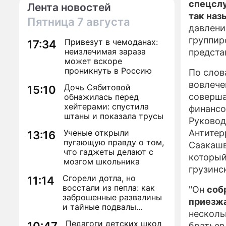
спецслу
Лента новостей
так наз
Пятница
7 августа
давлени
группир
Привезут в чемоданах:
17:34
неизлечимая зараза
предста
может вскоре
проникнуть в Россию
По слов
вовлече
Дочь Сябитовой
15:10
соверша
обнажилась перед
хейтерами: спустила
финансо
штаны и показала трусы
Руковод
Ученые открыли
Антитер
13:16
пугающую правду о том,
Саакашв
что гаджеты делают с
который
мозгом школьника
грузинс
Сгорели дотла, но
11:14
восстали из пепла: как
"Он
соб
заброшенные развалины
приезжа
и тайные подвалы
несколь
столицы обрели вторую
Педагоги детских школ
братьев