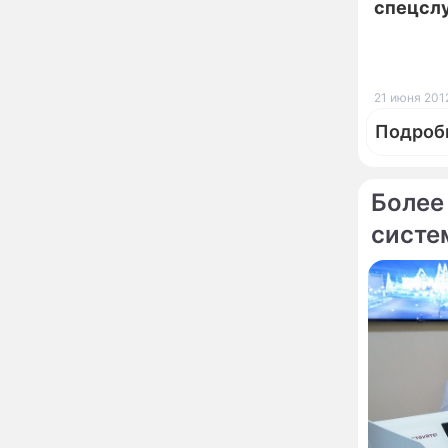
13:57
спецсл
увиденного на Солнце:
важнейший ключ к
разгадке главных тайн
Реставрация церкви
13:27
21 июня 2012
Ильи Пророка на
Новгородском подворье
Подроб
завершена – Мэр
Москвы
"Совершила полнейшую
12:08
глупость!": разъяренная
Более
Волочкова публично
систе
унизила дочь и зятя
По те
Уехавшая из России
10:55
Грузин
Пугачева перенесла
тяжелейшую операцию
солдат
Неожиданно всплыла
09:28
МИД: Г
пикантная причина
военны
развода Паулины
Андреевой и Федора
Бондарчука
Огонь с небес сожжет
00:22