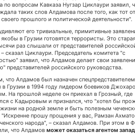
а по вопросам Кавказа Нугзар Циклаури заявил, ч
 ждала таких слов Алдамова после того, как тот о
о своего прошлого и политической деятельности".
 удивляют его тривиальные, примитивные заявлен
о якобы в Грузии готовятся террористы. Это старая
ысячи раз слышали от представителей российско
, – сказал Циклаури. Председатель комитета "с
остью" заявил, что Алдамов делает свои заявлени
ю" представителей российского руководства.
, что Алдамов был назначен спецпредставителем
 в Грузии в 1994 году лидером боевиков Джохар
м. На прошлой неделе он приехал в Грозный, где
лся с Кадыровым и признался, что "хотел бы про
 жизни на родной земле и быть полезным чеченс
. "Искренне прошу прощения у вас, Рамзан Ахматов
еченского народа", – сказал Алдамов. При этом в 
ли, что Алдамов
может оказаться агентом запа