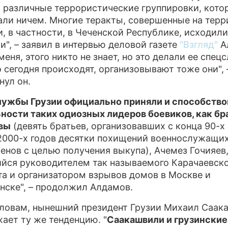
 различные террористические группировки, кото
ПРЕСС-РЕЛИЗЫ
али ничем. Многие теракты, совершенные на терр
и, в частности, в Чеченской Республике, исходил
О ПРОЕКТЕ
ии", – заявил в интервью деловой газете
"Взгляд"
А
меня, этого никто не знает, но это делали ее спец
то сегодня происходят, организовывают тоже они", 
нул он.
ужбы Грузии официально приняли и способство
ности таких одиозных лидеров боевиков, как бр
вы
(девять братьев, организовавших с конца 90-х
2000-х годов десятки похищений военнослужащих
енов с целью получения выкупа), Ачемез Гочияев
йся руководителем так называемого Карачаевск
а и организатором взрывов домов в Москве и
нске", – продолжил Алдамов.
словам, нынешний президент Грузии Михаил Саак
ает ту же тенденцию. "
Саакашвили и грузинские