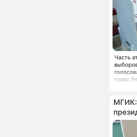
урожай и дом:
страшный запрет 6
августа, о котором
молчат старики
От Преснякова до
18:13
Байсарова: сияющая
Орбакайте вывезла в
Европу всех детей от
разных мужчин
"Срочно выходить из
17:19
роли": перепуганная
Часть а
Бородина едва не увела
выборов
чужого мужа на красной
голосов
дорожке
Депутат Чаплин
15:14
глава Э
предложил запретить
мойку машин и
торговлю во дворах
МГИК:
Внезапно отменивший
15:08
концерты Григорий Лепс
прези
сделал важное
заявление
"Четырех мужей
13:36