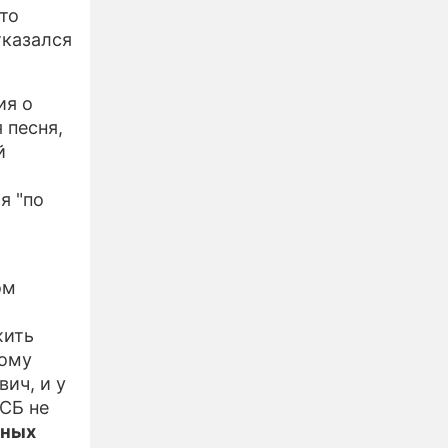
то
тказался
ия о
 песня,
й
я "по
ом
жить
кому
ич, и у
ФСБ не
дных