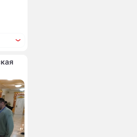
ская
хотели