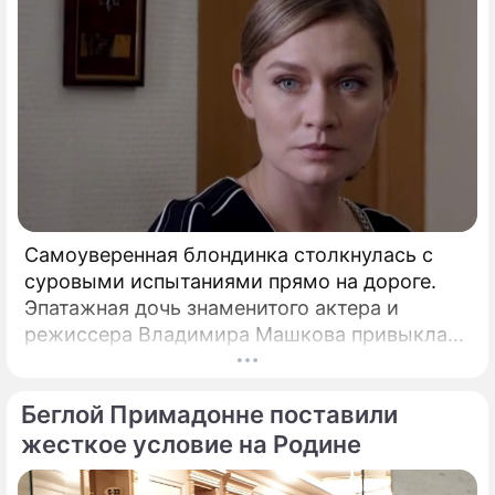
Самоуверенная блондинка столкнулась с
суровыми испытаниями прямо на дороге.
Эпатажная дочь знаменитого актера и
режиссера Владимира Машкова привыкла
ярко и без купюр делиться с подписчиками
практически каждым своим шагом.
Беглой Примадонне поставили
жесткое условие на Родине