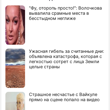
"Фу, оторопь просто!": Волочкова
По теме
вывалила срамные места в
бесстыдном неглиже
Ядерное оружие России пугает США
Россия не принимает аргументы США
по ПРО
Россия и США решат главные проблемы
Ужасная гибель за считанные дни:
объявлена катастрофа, которая с
легкостью сотрет с лица Земли
целые страны
Страшное несчастье с Вайкуле
прямо на сцене попало на видео