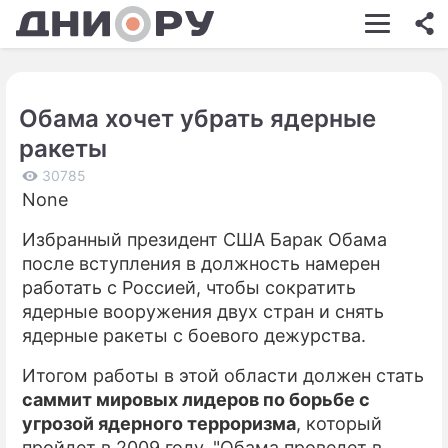
ШОУ-БИЗНЕС
АВТО
Обама хочет убрать ядерные
КИНО
ракеты
НЕДВИЖИМОСТЬ
30785
None
ЗДОРОВЬЕ
Избранный президент США Барак Обама
ЭКОНОМИКА
после вступления в должность намерен
ПРОИСШЕСТВИЯ
работать с Россией, чтобы сократить
ядерные вооружения двух стран и снять
СОННИК
ядерные ракеты с боевого дежурства.
СТИЛЬ ЖИЗНИ
Итогом работы в этой области должен стать
саммит мировых лидеров по борьбе с
СЕРИАЛЫ
угрозой ядерного терроризма
, который
ИГРЫ
пройдет в 2009 году. "Обама проведет в