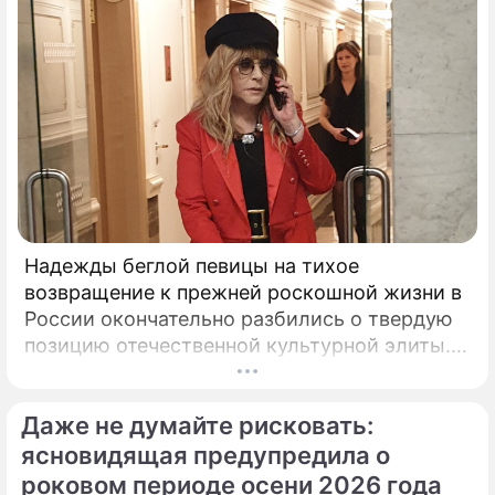
Надежды беглой певицы на тихое
возвращение к прежней роскошной жизни в
России окончательно разбились о твердую
позицию отечественной культурной элиты.
Эпопея вокруг возможного камбэка 75-
летней Аллы Пугачевой на отечественную
Даже не думайте рисковать:
сцену приобрела абсолютно
бескомпромиссный характер.
ясновидящая предупредила о
роковом периоде осени 2026 года