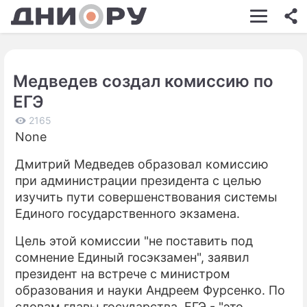
ШОУ-БИЗНЕС
АВТО
Медведев создал комиссию по
КИНО
ЕГЭ
НЕДВИЖИМОСТЬ
2165
None
ЗДОРОВЬЕ
Дмитрий Медведев образовал комиссию
ЭКОНОМИКА
при администрации президента с целью
ПРОИСШЕСТВИЯ
изучить пути совершенствования системы
Единого государственного экзамена.
СОННИК
Цель этой комиссии "не поставить под
СТИЛЬ ЖИЗНИ
сомнение Единый госэкзамен", заявил
президент на встрече с министром
СЕРИАЛЫ
образования и науки Андреем Фурсенко. По
ИГРЫ
словам главы государства, ЕГЭ - "это