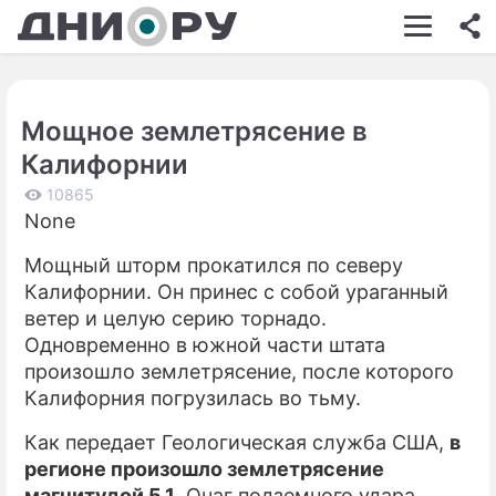
ШОУ-БИЗНЕС
АВТО
Мощное землетрясение в
КИНО
Калифорнии
НЕДВИЖИМОСТЬ
10865
None
ЗДОРОВЬЕ
Мощный шторм прокатился по северу
ЭКОНОМИКА
Калифорнии. Он принес с собой ураганный
ПРОИСШЕСТВИЯ
ветер и целую серию торнадо.
Одновременно в южной части штата
СОННИК
произошло землетрясение, после которого
Калифорния погрузилась во тьму.
СТИЛЬ ЖИЗНИ
Как передает Геологическая служба США,
в
СЕРИАЛЫ
регионе произошло землетрясение
ИГРЫ
магнитудой 5,1
. Очаг подземного удара