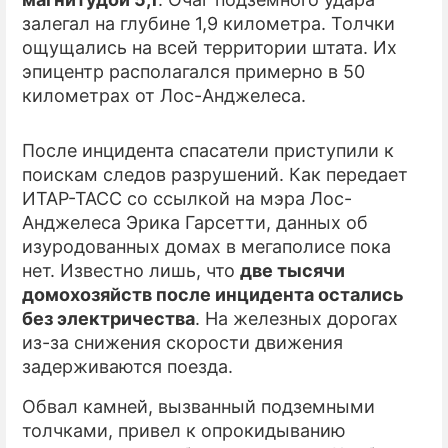
залегал на глубине 1,9 километра. Толчки
ПРЕСС-РЕЛИЗЫ
ощущались на всей территории штата. Их
эпицентр располагался примерно в 50
О ПРОЕКТЕ
километрах от Лос-Анджелеса.
После инцидента спасатели приступили к
поискам следов разрушений. Как передает
ИТАР-ТАСС со ссылкой на мэра Лос-
Анджелеса Эрика Гарсетти, данных об
изуродованных домах в мегаполисе пока
нет. Известно лишь, что
две тысячи
домохозяйств после инцидента остались
без электричества
. На железных дорогах
из-за снижения скорости движения
задерживаются поезда.
Обвал камней, вызванный подземными
толчками, привел к опрокидыванию