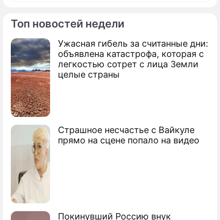
Топ новостей недели
Ужасная гибель за считанные дни:
По теме
объявлена катастрофа, которая с
легкостью сотрет с лица Земли
Продолжение: Калифорнию
целые страны
ждет землетрясение
На Курилах произошло четыре
Страшное несчастье с Вайкуле
землетрясения
прямо на сцене попало на видео
Рядом с АЭС Бушер произошло
землетрясение
Пожар выгнал тысячи американцев на
улицу
Покинувший Россию внук