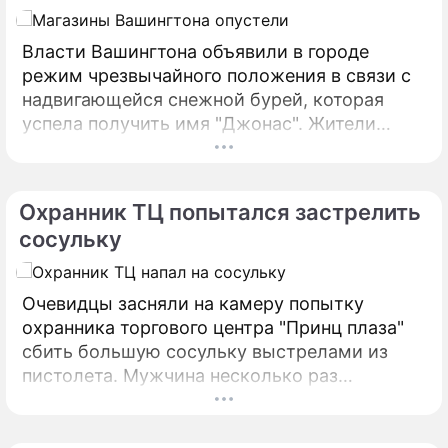
Власти Вашингтона объявили в городе
режим чрезвычайного положения в связи с
надвигающейся снежной бурей, которая
успела получить имя "Джонас". Жители
американской столицы стремятся
обезопасить себя в экстремальных
условиях, сметая с полок магазинов
Охранник ТЦ попытался застрелить
продукты, которые кажутся им
сосульку
необходимыми. Несмотря на то, что
территория США целиком располагается в
северном полушарии и американцы не
Очевидцы засняли на камеру попытку
понаслышке знают о существовании зимы,
охранника торгового центра "Принц плаза"
выпадение снега для многих штатов
сбить большую сосульку выстрелами из
является выходящим за рамки
пистолета. Мужчина несколько раз
повседневного событием.
выстрелил в образовавшуюся наледь,
однако достичь успеха в деле расчистки
крыши не смог. Человечество столкнулось с