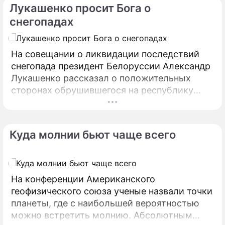
Лукашенко просит Бога о
проблемой образования сосулек на крышах
снегопадах
домов и возникающими в этой связи
опасностями с того момента, как первый
снег коснулся крыш первых рукотворных
На совещании о ликвидации последствий
жилищ.
снегопада президент Белоруссии Александр
Лукашенко рассказал о положительных
сторонах обрушившегося на республику
циклона. Он заметил, что это поможет
восстановить экологический баланс,
нарушенный после засухи. Зачастую стихия
Куда молнии бьют чаще всего
бывает жестока к людям: засуха летом и
сильные морозы зимой серьезно нарушают
хозяйственную жизнь человека и несут в
себе опасность для здоровья.
На конференции Американского
геофизического союза ученые назвали точки
планеты, где с наибольшей вероятностью
можно встретить молнию. Абсолютным