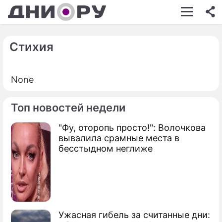
ШОУ-БИЗНЕС
АВТО
Стихия
КИНО
None
НЕДВИЖИМОСТЬ
ЗДОРОВЬЕ
Топ новостей недели
ЭКОНОМИКА
"Фу, оторопь просто!": Волочкова
вывалила срамные места в
ПРОИСШЕСТВИЯ
бесстыдном неглиже
СОННИК
СТИЛЬ ЖИЗНИ
СЕРИАЛЫ
Ужасная гибель за считанные дни:
ИГРЫ