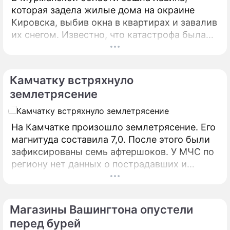
которая задела жилые дома на окраине
Кировска, выбив окна в квартирах и завалив
их снегом. Известно, что катастрофа была
спровоцирована противолавинными
взрывными работами. Поздно вечером 18
февраля микрорайон Кукисвумчорр в
Камчатку встряхнуло
Кировске накрыла лавина, которая унесла
землетрясение
жизнь одного мужчины и привела к
повреждению окон множества квартир,
сообщает "Комсомольская правда".
На Камчатке произошло землетрясение. Его
магнитуда составила 7,0. После этого были
зафиксированы семь афтершоков. У МЧС по
региону нет данных о пострадавших и
разрушениях. На Камчатке произошло
сильное землетрясение.
Магазины Вашингтона опустели
перед бурей