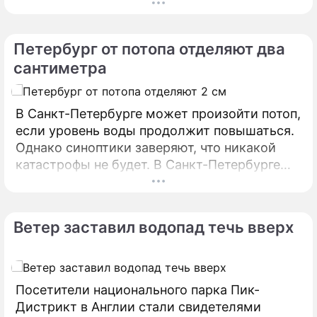
рекордсменом стало озеро Маракайбо в
Венесуэле – там, согласно данным
последних исследований, это атмосферное
Петербург от потопа отделяют два
явление наблюдалось 297 дней в году.
сантиметра
Группа ученых под руководством Рэйчел
Альбрехт поставили перед собой задачу
обнаружить место на Земле, куда чаще
В Санкт-Петербурге может произойти потоп,
всего бьет молния.
если уровень воды продолжит повышаться.
Однако синоптики заверяют, что никакой
катастрофы не будет. В Санкт-Петербурге
впервые за несколько лет может начаться
наводнение.
Ветер заставил водопад течь вверх
Посетители национального парка Пик-
Дистрикт в Англии стали свидетелями