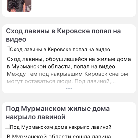
Сход лавины в Кировске попал на
видео
Сход лавины, обрушившейся на жилые дома
в Мурманской области, попал на видео.
Между тем под накрывшим Кировск снегом
могут оставаться люди. Под лавиной,
сошедшей на горнолыжный курорт Кировск
в Мурманской области, могут оставаться
люди, сообщает ТАСС со ссылкой на
Под Мурманском жилые дома
источник в правоохранительных органах.
накрыло лавиной
В Мурманской области сошла лавина,