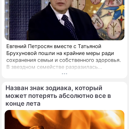
Евгений Петросян вместе с Татьяной
Брухуновой пошли на крайние меры ради
сохранения семьи и собственного здоровья.
В звездном семействе разразилась
настоящая тихая драма, которая вынудила
артистов действовать без промедления.
Назван знак зодиака, который
может потерять абсолютно все в
конце лета