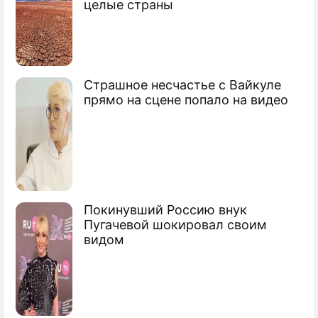
целые страны
выбросил пепел на 10 км
Страшное несчастье с Вайкуле
АЭС "Бушер" заработала после
прямо на сцене попало на видео
землетрясения
Иран запустил атомную станцию в
Бушере
Россия запустила в Иране уникальную
АЭС
Покинувший Россию внук
Пугачевой шокировал своим
видом
Сюжеты
Стихия