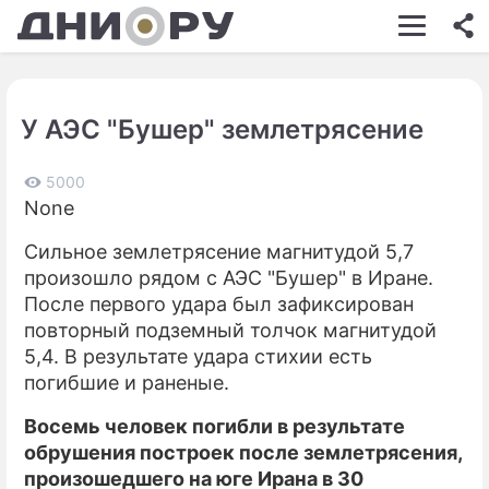
ШОУ-БИЗНЕС
АВТО
У АЭС "Бушер" землетрясение
КИНО
НЕДВИЖИМОСТЬ
5000
None
ЗДОРОВЬЕ
Сильное землетрясение магнитудой 5,7
ЭКОНОМИКА
произошло рядом с АЭС "Бушер" в Иране.
После первого удара был зафиксирован
ПРОИСШЕСТВИЯ
повторный подземный толчок магнитудой
5,4. В результате удара стихии есть
СОННИК
погибшие и раненые.
СТИЛЬ ЖИЗНИ
Восемь человек погибли в результате
СЕРИАЛЫ
обрушения построек после землетрясения,
произошедшего на юге Ирана в 30
ИГРЫ