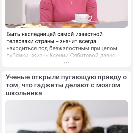
Быть наследницей самой известной
телесвахи страны – значит всегда
находиться под безжалостным прицелом
публики. Жизнь Ксении Сябитовой давно
рассматривают под мощной лупой.
Ученые открыли пугающую правду о
том, что гаджеты делают с мозгом
школьника