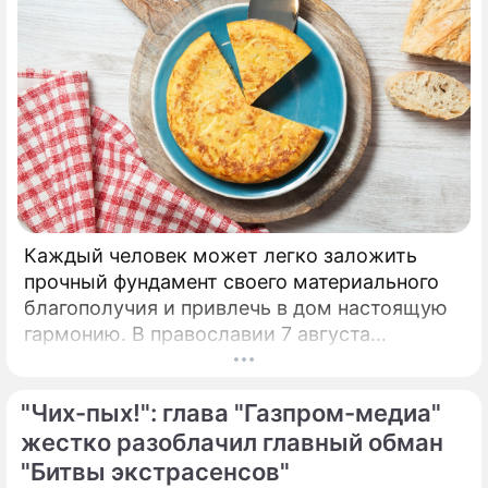
Каждый человек может легко заложить
прочный фундамент своего материального
благополучия и привлечь в дом настоящую
гармонию. В православии 7 августа
почитают память праведной Анны, матери
Пресвятой Богородицы.
"Чих-пых!": глава "Газпром-медиа"
жестко разоблачил главный обман
"Битвы экстрасенсов"