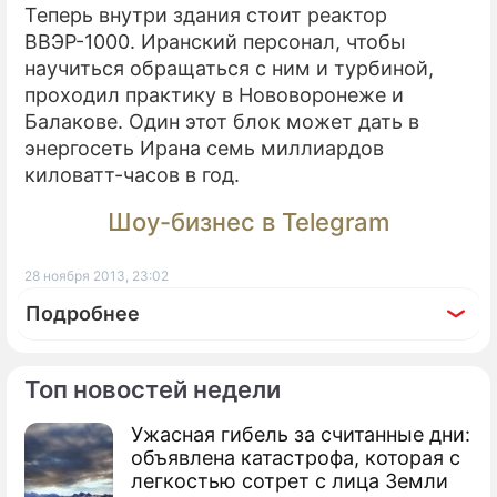
Теперь внутри здания стоит реактор
ВВЭР-1000. Иранский персонал, чтобы
научиться обращаться с ним и турбиной,
проходил практику в Нововоронеже и
Балакове. Один этот блок может дать в
энергосеть Ирана семь миллиардов
киловатт-часов в год.
Шоу-бизнес в Telegram
28 ноября 2013, 23:02
Подробнее
Топ новостей недели
Ужасная гибель за считанные дни:
По теме
объявлена катастрофа, которая с
легкостью сотрет с лица Земли
Продолжение: Шивелуч