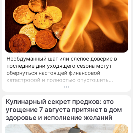
Необдуманный шаг или слепое доверие в
последние дни уходящего сезона могут
обернуться настоящей финансовой
катастрофой и полностью опустошить
кошелек. Известная шаманка и ясновидящая
Кажетта Ахметжанова выступила с
Кулинарный секрет предков: это
экстренным предупреждением для всех, кто
привык легкомысленно относиться к своим
угощение 7 августа притянет в дом
сбережениям.
здоровье и исполнение желаний