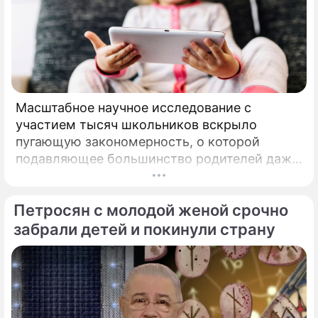
Масштабное научное исследование с
участием тысяч школьников вскрыло
пугающую закономерность, о которой
подавляющее большинство родителей даже
не догадывалось. Привычка дарить ребенку
смартфон с беспрепятственным доступом к
Петросян с молодой женой срочно
социальным сетям в младшем
подростковом возрасте обворачивается
забрали детей и покинули страну
скрытым провалом в учебе.