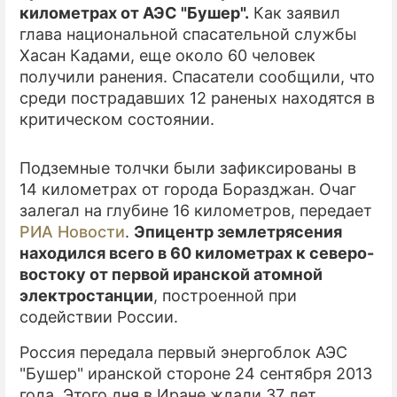
километрах от АЭС "Бушер".
Как заявил
глава национальной спасательной службы
ПРЕСС-РЕЛИЗЫ
Хасан Кадами, еще около 60 человек
О ПРОЕКТЕ
получили ранения. Спасатели сообщили, что
среди пострадавших 12 раненых находятся в
критическом состоянии.
Подземные толчки были зафиксированы в
14 километрах от города Боразджан. Очаг
залегал на глубине 16 километров, передает
РИА Новости
.
Эпицентр землетрясения
находился всего в 60 километрах к северо-
востоку от первой иранской атомной
электростанции
, построенной при
содействии России.
Россия передала первый энергоблок АЭС
"Бушер" иранской стороне 24 сентября 2013
года. Этого дня в Иране ждали 37 лет.