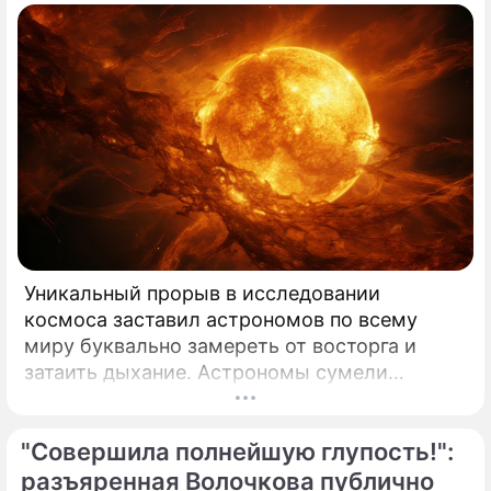
Уникальный прорыв в исследовании
космоса заставил астрономов по всему
миру буквально замереть от восторга и
затаить дыхание. Астрономы сумели
совершить невозможное и заглянуть в
самое сердце нашего светила с небывалой
"Совершила полнейшую глупость!":
доселе четкостью.
разъяренная Волочкова публично