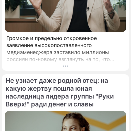
Громкое и предельно откровенное
заявление высокопоставленного
медиаменеджера заставило миллионы
россиян по-новому взглянуть на то, что
годами происходит на экране главного
развлекательного телеканала страны.
Не узнает даже родной отец: на
Генеральный директор мощнейшего
холдинга "Газпром-медиа" Александр Жаров
какую жертву пошла юная
решился на неожидаемый и крайне острый
наследница лидера группы "Руки
демарш.
Вверх!" ради денег и славы