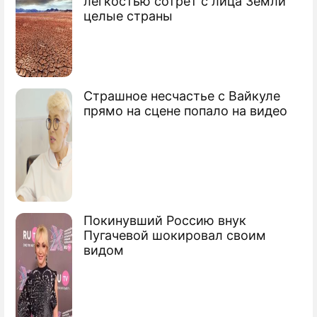
легкостью сотрет с лица Земли
Россия решила наказать африканских
целые страны
пиратов
"Неустрашимый" отбил атаку пиратов
"Фаина" вышла в Интернет
Страшное несчастье с Вайкуле
прямо на сцене попало на видео
Покинувший Россию внук
Пугачевой шокировал своим
видом