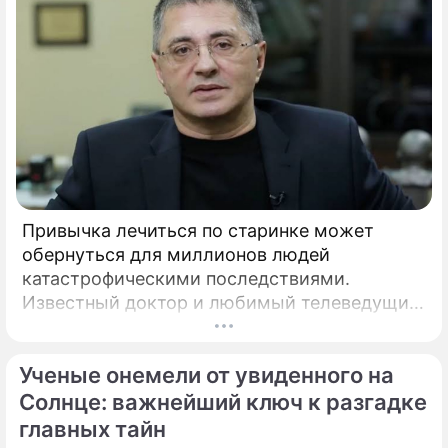
Привычка лечиться по старинке может
обернуться для миллионов людей
катастрофическими последствиями.
Известный доктор и любимый телеведущий
миллионов Александр Мясников обратил
внимание на колоссальный переворот в
Ученые онемели от увиденного на
мировой медицине, который буквально
перечеркнул все наши прошлые
Солнце: важнейший ключ к разгадке
представления о здоровье.
главных тайн