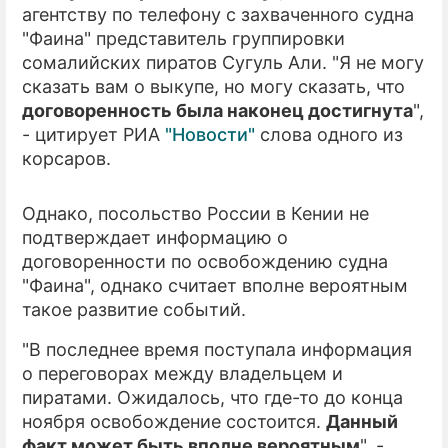
агентству по телефону с захваченного судна
"Фаина" представитель группировки
ПРЕСС-РЕЛИЗЫ
сомалийских пиратов Сугуль Али. "Я не могу
О ПРОЕКТЕ
сказать вам о выкупе, но могу сказать, что
договоренность была наконец достигнута
",
- цитирует РИА
"Новости"
слова одного из
корсаров.
Однако, посольство России в Кении не
подтверждает информацию о
договоренности по освобождению судна
"Фаина", однако считает вполне вероятным
такое развитие событий.
"В последнее время поступала информация
о переговорах между владельцем и
пиратами. Ожидалось, что где-то до конца
ноября освобождение состоится.
Данный
факт может быть вполне вероятным
", -