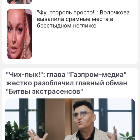
"Фу, оторопь просто!": Волочкова
вывалила срамные места в
бесстыдном неглиже
"Чих-пых!": глава "Газпром-медиа"
жестко разоблачил главный обман
"Битвы экстрасенсов"