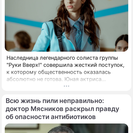
Наследница легендарного солиста группы
"Руки Вверх!" совершила жесткий поступок,
к которому общественность оказалась
абсолютно не готова. Юная актриса
Вероника Жукова, дочь бессменного лидера
группы "Руки Вверх!" Сергея Жукова,
Всю жизнь пили неправильно:
заставила взрогнуть своих многочисленных
поклонников.
доктор Мясников раскрыл правду
об опасности антибиотиков