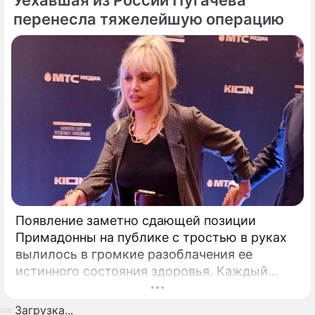
Уехавшая из России Пугачева
перенесла тяжелейшую операцию
Появление заметно сдающей позиции
Примадонны на публике с тростью в руках
вылилось в громкие разоблачения ее
истинного состояния здоровья. Каждый
выход некогда главной певицы страны в
свет сегодня рассматривается буквально
Загрузка...