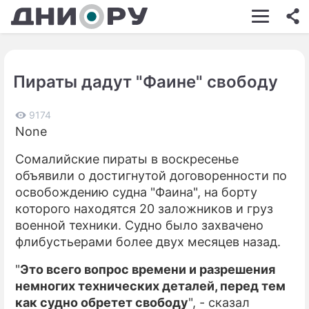
ШОУ-БИЗНЕС
АВТО
Пираты дадут "Фаине" свободу
КИНО
НЕДВИЖИМОСТЬ
9174
None
ЗДОРОВЬЕ
Сомалийские пираты в воскресенье
ЭКОНОМИКА
объявили о достигнутой договоренности по
освобождению судна "Фаина", на борту
ПРОИСШЕСТВИЯ
которого находятся 20 заложников и груз
военной техники. Судно было захвачено
СОННИК
флибустьерами более двух месяцев назад.
СТИЛЬ ЖИЗНИ
"
Это всего вопрос времени и разрешения
СЕРИАЛЫ
немногих технических деталей, перед тем
как судно обретет свободу
", - сказал
ИГРЫ