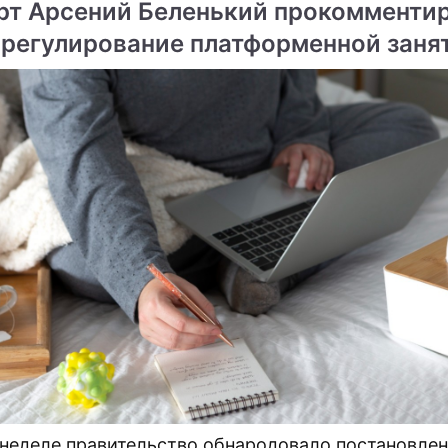
рт Арсений Беленький прокомменти
 регулирование платформенной заня
 неделе правительство обнародовало постановлен