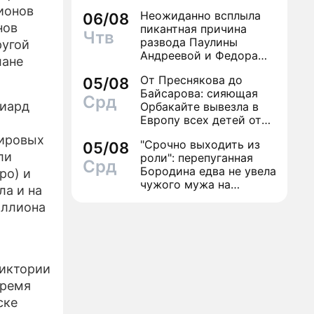
ионов
Неожиданно всплыла
06/08
-РЕЛИЗЫ
нов
пикантная причина
Чтв
развода Паулины
ругой
ЕКТЕ
Андреевой и Федора
лане
Бондарчука
От Преснякова до
05/08
Байсарова: сияющая
Срд
лиард
Орбакайте вывезла в
Европу всех детей от
разных мужчин
мировых
"Срочно выходить из
05/08
ли
роли": перепуганная
Срд
Бородина едва не увела
ро) и
чужого мужа на
ла и на
красной дорожке
иллиона
Виктории
время
ске