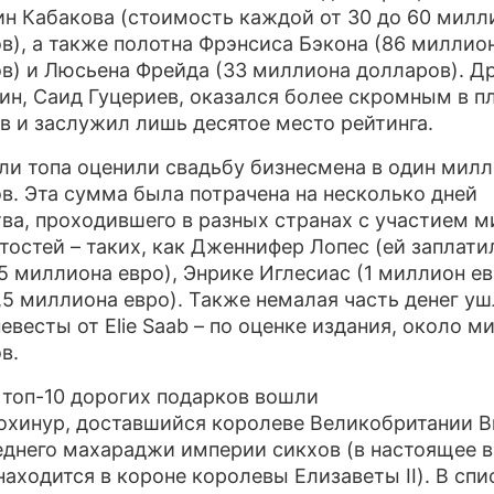
ин Кабакова (стоимость каждой от 30 до 60 милл
ПРЕСС
в), а также полотна Фрэнсиса Бэкона (86 миллио
в) и Люсьена Фрейда (33 миллиона долларов). Д
О ПРО
ин, Саид Гуцериев, оказался более скромным в п
в и заслужил лишь десятое место рейтинга.
ли топа оценили свадьбу бизнесмена в один мил
в. Эта сумма была потрачена на несколько дней
ва, проходившего в разных странах с участием 
тостей – таких, как Дженнифер Лопес (ей заплати
,5 миллиона евро), Энрике Иглесиас (1 миллион ев
1,5 миллиона евро). Также немалая часть денег уш
невесты от Elie Saab – по оценке издания, около м
в.
 топ-10 дорогих подарков вошли
охинур, доставшийся королеве Великобритании 
еднего махараджи империи сикхов (в настоящее 
находится в короне королевы Елизаветы II). В спи