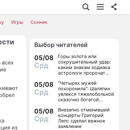
ИЗНЕС
ку
Игры
Сонник
ости
Выбор читателей
ИЖИМОСТЬ
Горы золота или
05/08
ВЬЕ
сокрушительный удар:
 всех
Срд
каким знакам зодиака
кие
ОМИКА
астрологи пророчат
счастье, а кому нищету
"Четырех мужей
СШЕСТВИЯ
05/08
уживают
похоронила": Шаляпин
Срд
увлекся тяжелобольной
ИК
иобрел
сказочно богатой
дамой
 ЖИЗНИ
Внезапно отменивший
05/08
концерты Григорий
Срд
АЛЫ
ка
Лепс сделал важное
заявление
ция из