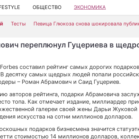
IFESTYLE
ОБЩЕСТВО
ЭКОНОМИКА
ШОУ-Б
ей
Тесты
Певица Глюкоза снова шокировала публи
АВТО
КИНО
ович переплюнул Гуцериева в щедр
НЕДВ
ЗДОРО
Forbes составил рейтинг самых дорогих подарков
 В десятку самых щедрых людей попали российс
ЭКОН
деры – Роман Абрамович и Саид Гуцериев.
ПРОИ
ию авторов рейтинга, подарки Абрамовича засл
СОНН
есто топа. Как отмечает издание, миллиардер пр
ожественной галереи своей жены Дарьи Жуковой
СТИЛЬ
дения искусства на сотни миллионов долларов.
СЕРИ
оскошных подарков бизнесмена значится статуэт
тти стоимостью 14 миллионов долларов, коллек
ИГРЫ