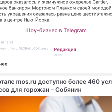
даров оказалось и жемчужное ожерелье Cartier,
ное банкиром Мортоном Планком своей молодой
ть украшения оказалась равна цене шестиэтажно
а в центре Нью-Йорка.
Шоу-бизнес в Telegram
16, 13:54
ович. Фото: GLOBAL LOOK press
Редакция
автор
нее
ртале mos.ru доступно более 460 усл
сов для горожан – Собянин
ме
н вошел в топ-5 богатых
В каких отраслях зараб
стов
больше всего