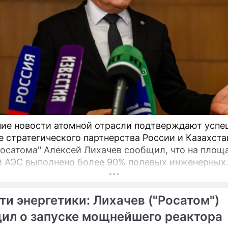
ие новости атомной отрасли подтверждают успе
е стратегического партнерства России и Казахста
Росатома" Алексей Лихачев сообщил, что на площ
 АЭС выполнено более 90% полевых инженерных
ий, что является важным этапом реализации
ного проекта. В мае 2026 года в Москве состоял
ти энергетики: Лихачев ("Росатом")
ные переговоры руководства российской
ственной корпорации и ответственного ведомств
ил о запуске мощнейшего реактора
ики Казахстан.