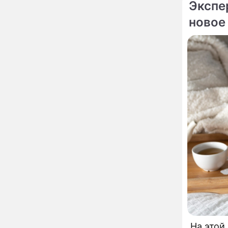
Экспе
развода Паулины
Андреевой и Федора
новое
Бондарчука
Огонь с небес сожжет
00:22
урожай и дом:
страшный запрет 6
августа, о котором
молчат старики
От Преснякова до
18:13
Байсарова: сияющая
Орбакайте вывезла в
Европу всех детей от
разных мужчин
"Срочно выходить из
17:19
роли": перепуганная
Бородина едва не увела
чужого мужа на красной
дорожке
Депутат Чаплин
15:14
предложил запретить
мойку машин и
торговлю во дворах
Внезапно отменивший
15:08
На этой
концерты Григорий Лепс