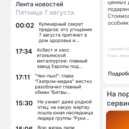
ценных 
Лента новостей
подарен
Пятница
7 августа
Стоимос
особняк
Кулинарный секрет
00:02
предков: это угощение
7 августа притянет в
дом здоровье и
исполнение желаний
2 декабря 20
Асбест и хаос
17:34
итальянской
Роман Абрам
металлургии: главный
завод Европы под
угрозой закрытия из-за
Подроб
"Чих-пых!": глава
17:11
евробюрократии
"Газпром-медиа" жестко
разоблачил главный
обман "Битвы
На по
экстрасенсов"
Не узнает даже родной
серви
15:30
отец: на какую жертву
По те
пошла юная наследница
лидера группы "Руки
Овечки
Вверх!" ради денег и
хоккеи
Всю жизнь пили