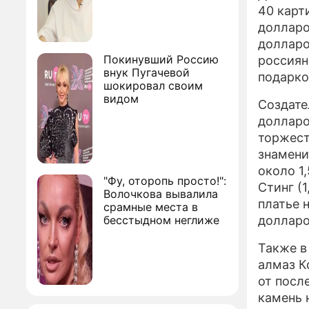
40 карт
долларо
долларо
Покинувший Россию
россиян
внук Пугачевой
подарко
шокировал своим
видом
Создате
долларо
торжест
знамени
около 1
"Фу, оторопь просто!":
Стинг (
Волочкова вывалила
платье 
срамные места в
бесстыдном неглиже
долларо
Также в
алмаз К
от посл
камень 