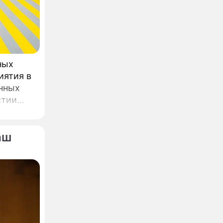
ных
иятия в
нных
стии
ва.
аш