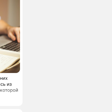
шних
сь из
 которой