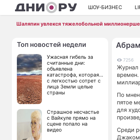
ШОУ-БИЗНЕС
L
Шаляпин увлекся тяжелобольной миллионерш
Топ новостей недели
Абрам
Ужасная гибель за
7256
считанные дни:
Журнал 
объявлена
катастрофа, которая
времен.
с легкостью сотрет с
миллиар
лица Земли целые
страны
По мнен
пятое м
для худ
Страшное несчастье
произве
с Вайкуле прямо на
сцене попало на
видео
Среди р
Джакоме