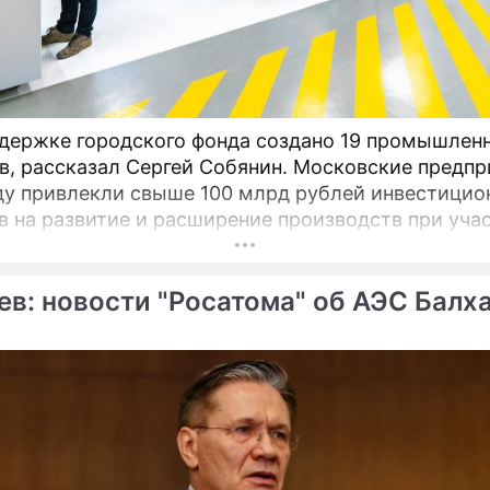
держке городского фонда создано 19 промышлен
в, рассказал Сергей Собянин. Московские предпр
ду привлекли свыше 100 млрд рублей инвестицио
в на развитие и расширение производств при уча
оддержки промышленности и предпринимательст
ев: новости "Росатома" об АЭС Балх