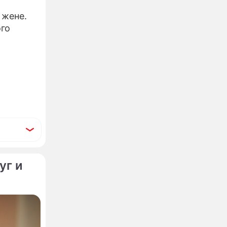
 жене.
го
уг и
атывают