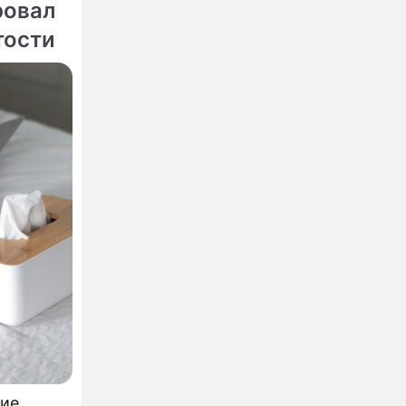
ровал
тости
ие,