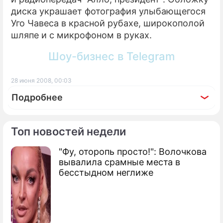
диска украшает фотография улыбающегося
Уго Чавеса в красной рубахе, широкополой
шляпе и с микрофоном в руках.
Шоу-бизнес в Telegram
28 июня 2008, 00:03
Подробнее
Топ новостей недели
"Фу, оторопь просто!": Волочкова
По теме
вывалила срамные места в
бесстыдном неглиже
Уго Чавеса обвинили в наркомании
Чавеса и Моралеса побила женщина
Чавес назначил нового Гитлера