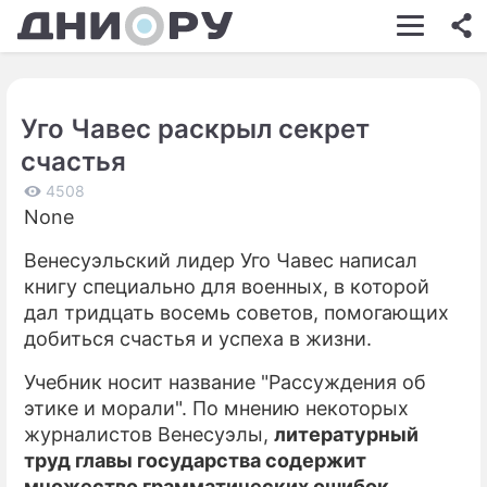
ШОУ-БИЗНЕС
АВТО
Уго Чавес раскрыл секрет
КИНО
счастья
НЕДВИЖИМОСТЬ
4508
None
ЗДОРОВЬЕ
Венесуэльский лидер Уго Чавес написал
ЭКОНОМИКА
книгу специально для военных, в которой
ПРОИСШЕСТВИЯ
дал тридцать восемь советов, помогающих
добиться счастья и успеха в жизни.
СОННИК
Учебник носит название "Рассуждения об
СТИЛЬ ЖИЗНИ
этике и морали". По мнению некоторых
журналистов Венесуэлы,
литературный
СЕРИАЛЫ
труд главы государства содержит
ИГРЫ
множество грамматических ошибок
,