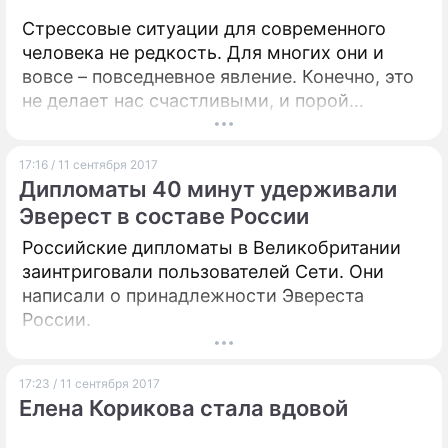
Стрессовые ситуации для современного
человека не редкость. Для многих они и
вовсе – повседневное явление. Конечно, это
не делает нас счастливыми, и порой
становится очень сложно держать себя в
руках. Если срыва избежать не удалось,
17:16 / 11 сентября 2017
нужно приложить все силы для того, чтобы
Дипломаты 40 минут удерживали
минимизировать его последствия. А для
Эверест в составе России
этого нужно научиться правильно выражать
свои эмоции.
Российские дипломаты в Великобритании
заинтриговали пользователей Сети. Они
написали о принадлежности Эвереста
России.
17:23 / 11 сентября 2017
Елена Корикова стала вдовой