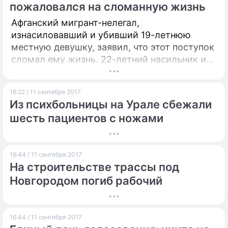
пожаловался на сломанную жизнь
Афганский мигрант-нелегал,
изнасиловавший и убивший 19-летнюю
местную девушку, заявил, что этот поступок
сломал ему жизнь. 22-летний насильник и
убийца попросил простить его и намерен
извиниться перед близкими и родными
16:22 / 11 сентября 2017
жертвы.
Из психбольницы на Урале сбежали
шесть пациентов с ножами
16:44 / 11 сентября 2017
На строительстве трассы под
Новгородом погиб рабочий
16:44 / 11 сентября 2017