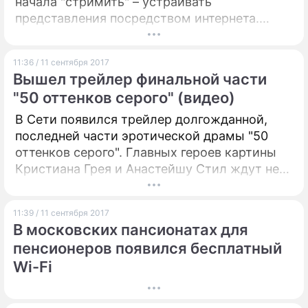
начала "стримить" – устраивать
представления посредством интернета.
Услышав песни в исполнении звезды
телестройки, поклонники предложили ей
11:36 / 11 сентября 2017
пройти прослушивания на шоу "Голос".
Вышел трейлер финальной части
"50 оттенков серого" (видео)
В Сети появился трейлер долгожданной,
последней части эротической драмы "50
оттенков серого". Главных героев картины
Кристиана Грея и Анастейшу Стил ждут не
только садомазохистские удовольствия, но
и свадьба.
11:39 / 11 сентября 2017
В московских пансионатах для
пенсионеров появился бесплатный
Wi-Fi