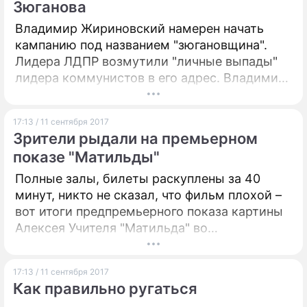
Зюганова
Владимир Жириновский намерен начать
кампанию под названием "зюгановщина".
Лидера ЛДПР возмутили "личные выпады"
лидера коммунистов в его адрес. Владимир
Вольфович обещает "закопать" КПРФ и
самого Геннадия Зюганова.
17:13 / 11 сентября 2017
Зрители рыдали на премьерном
показе "Матильды"
Полные залы, билеты раскуплены за 40
минут, никто не сказал, что фильм плохой –
вот итоги предпремьерного показа картины
Алексея Учителя "Матильда" во
Владивостоке. Некоторые даже рыдали.
17:13 / 11 сентября 2017
Как правильно ругаться