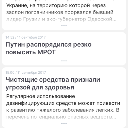
Украине, на территорию которой через
заслон пограничников прорвался бывший
лидер Грузии и экс-губернатор Одесской
области Михаил Саакашвили. По словам
пресс-секретаря президента России
14:52 / 11 сентября 2017
Дмитрия Пескова, у администрации главы
Путин распорядился резко
государства есть дела важнее отслеживания
повысить МРОТ
происходящей в соседней стране
"политической клоунады".
15:00 / 11 сентября 2017
Чистящие средства признали
угрозой для здоровья
Регулярное использование
дезинфицирующих средств может привести
к развитию тяжелого заболевания легких. В
перечень потенциально опасных веществ
вошли отбеливатель, перекись водорода, а