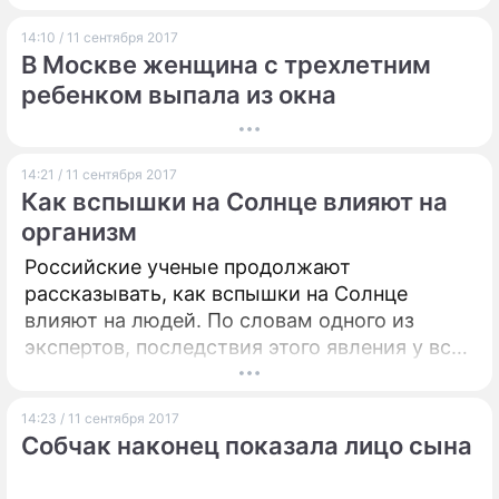
непременно должно быть что-то еще, какой-
14:10 / 11 сентября 2017
то секрет, который знают некоторые люди –
В Москве женщина с трехлетним
те самые, чей уровень зарплаты явно
ребенком выпала из окна
объясняется какими-то дополнительными
факторами. И что же вы думаете – такой
секрет есть.
14:21 / 11 сентября 2017
Как вспышки на Солнце влияют на
организм
Российские ученые продолжают
рассказывать, как вспышки на Солнце
влияют на людей. По словам одного из
экспертов, последствия этого явления у всех
людей будут разными.
14:23 / 11 сентября 2017
Собчак наконец показала лицо сына