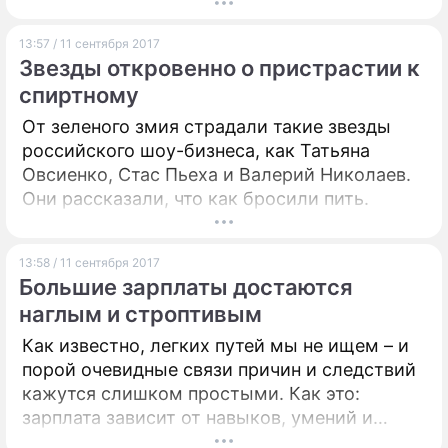
сняли с довольно необычного ракурса.
13:57 / 11 сентября 2017
Звезды откровенно о пристрастии к
спиртному
От зеленого змия страдали такие звезды
российского шоу-бизнеса, как Татьяна
Овсиенко, Стас Пьеха и Валерий Николаев.
Они рассказали, что как бросили пить.
13:58 / 11 сентября 2017
Большие зарплаты достаются
наглым и строптивым
Как известно, легких путей мы не ищем – и
порой очевидные связи причин и следствий
кажутся слишком простыми. Как это:
зарплата зависит от навыков, умений и
опыта? Ну, уж нет! Должно быть,