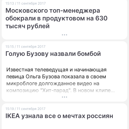
15:13 / 11 сентября 2017
принимать ставки на несуществующие
Московского топ-менеджера
события.
обокрали в продуктовом на 630
тысяч рублей
15:15 / 11 сентября 2017
Голую Бузову назвали бомбой
Известная телеведущая и начинающая
певица Ольга Бузова показала в своем
микроблоге долгожданное видео на
композицию "Хит-парад". В новом клипе
звезда предстает полностью обнаженной.
15:19 / 11 сентября 2017
IKEA узнала все о мечтах россиян