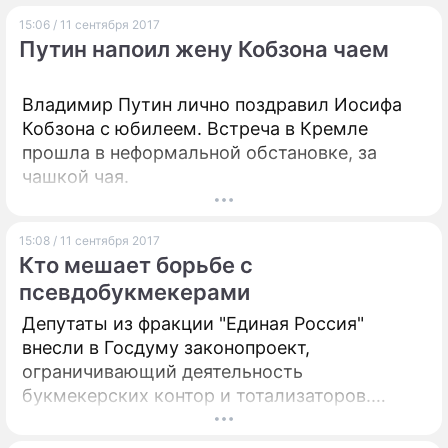
также соединение для обработки
15:06 / 11 сентября 2017
медицинских инструментов.
Путин напоил жену Кобзона чаем
Владимир Путин лично поздравил Иосифа
Кобзона с юбилеем. Встреча в Кремле
прошла в неформальной обстановке, за
чашкой чая.
15:08 / 11 сентября 2017
Кто мешает борьбе с
псевдобукмекерами
Депутаты из фракции "Единая Россия"
внесли в Госдуму законопроект,
ограничивающий деятельность
букмекерских контор и тотализаторов.
Документ призван исключить
мошеннические схемы, позволяющие