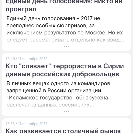
Единый день голосования: никто не
проиграл
Единый день голосования – 2017 не
преподнес особых сюрпризов, за
исключением результатов по Москве. Но их
следует рассматривать отдельно как ввиду
особого статуса города-региона и
специфичного политического поля, так и
16:49 / 11 сентября 2017
уровня выборов. Прогнозируемая победа
Кто "сливает" террористам в Сирии
"Единой России" в других регионах не
данные российских добровольцев
вызвала удивления и заранее
предсказывалась большинством экспертов,
В личных вещах одного из командиров
считает директор NRP Group, политолог
запрещенной в России организации
Дмитрий Фетисов.
"Исламское государство" обнаружена
распечатка данных российских
добровольцев из ЧВК "Вагнера". Ранее эту
информацию опубликовал в петербургской
16:53 / 11 сентября 2017
интернет-газете "Фонтанка.ру" один из ее
Как развивается столичный рынок