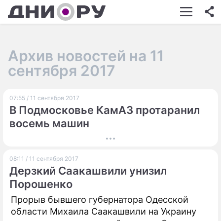
ШОУ-БИЗНЕС
АВТО
Архив новостей на 11
КИНО
сентября 2017
НЕДВИЖИМОСТЬ
07:55 / 11 сентября 2017
ЗДОРОВЬЕ
В Подмосковье КамАЗ протаранил
ЭКОНОМИКА
восемь машин
ПРОИСШЕСТВИЯ
08:11 / 11 сентября 2017
СОННИК
Дерзкий Саакашвили унизил
СТИЛЬ ЖИЗНИ
Порошенко
Прорыв бывшего губернатора Одесской
СЕРИАЛЫ
области Михаила Саакашвили на Украину
ИГРЫ