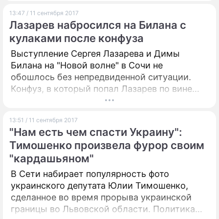
13:47 / 11 сентября 2017
Лазарев набросился на Билана с
кулаками после конфуза
Выступление Сергея Лазарева и Димы
Билана на "Новой волне" в Сочи не
обошлось без непредвиденной ситуации.
Конфуз, в который попал Лазарев по вине
Билана, вывел первого на эмоции.
13:51 / 11 сентября 2017
"Нам есть чем спасти Украину":
Тимошенко произвела фурор своим
"кардашьяном"
В Сети набирает популярность фото
украинского депутата Юлии Тимошенко,
сделанное во время прорыва украинской
границы во Львовской области. Политика