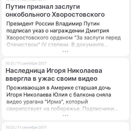
считаются одними из самых негативных в
Путин признал заслуги
месяце. Напомним, что луна сейчас
онкобольного Хворостовского
стареющая, а это значит, что лучше
заканчивать дела, а не начинать новые.
Президент России Владимир Путин
подписал указ о награждении Дмитрия
Хворостовского орденом "За заслуги перед
Отечеством" IV степени. В документе
подчеркивается, что оперный певец внес
большой вклад в развитие культуры и
10:21 / 11 сентября 2017
искусства.
Наследница Игоря Николаева
ввергла в ужас своим видео
Проживающая в Америке старшая дочь
Игоря Николаева Юлия с балкона сняла
видео урагана "Ирма", который
свирепствует на побережье. Подписчики
пришли в ужас от увиденного.
10:22 / 11 сентября 2017