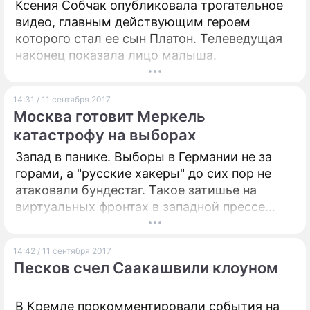
Ксения Собчак опубликовала трогательное
видео, главным действующим героем
которого стал ее сын Платон. Телеведущая
наконец показала лицо малыша.
14:31 / 11 сентября 2017
Москва готовит Меркель
катастрофу на выборах
Запад в панике. Выборы в Германии не за
горами, а "русские хакеры" до сих пор не
атаковали бундестаг. Такое затишье на
виртуальных фронтах в западной прессе
считают дурным знаком: по мнению
"экспертов", Москва готовит Берлину что-то
14:42 / 11 сентября 2017
ужасное.
Песков счел Саакашвили клоуном
В Кремле прокомментировали события на