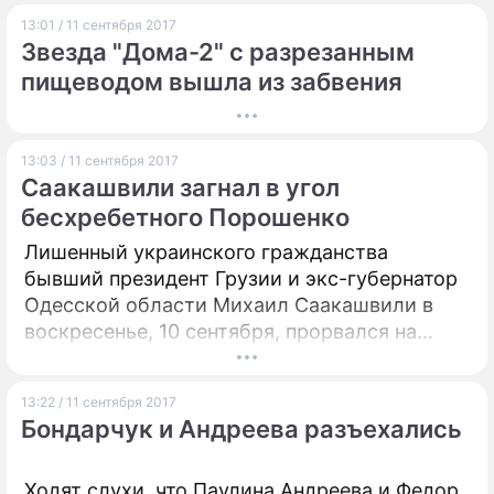
13:01 / 11 сентября 2017
Звезда "Дома-2" с разрезанным
пищеводом вышла из забвения
13:03 / 11 сентября 2017
Саакашвили загнал в угол
бесхребетного Порошенко
Лишенный украинского гражданства
бывший президент Грузии и экс-губернатор
Одесской области Михаил Саакашвили в
воскресенье, 10 сентября, прорвался на
территорию Незалежной. Опрошенные
Dni.Ru эксперты рассказали, чего ожидать
13:22 / 11 сентября 2017
от одиозного политика и какая опасность
Бондарчук и Андреева разъехались
грозит лидеру страны Петру Порошенко.
Ходят слухи, что Паулина Андреева и Федор