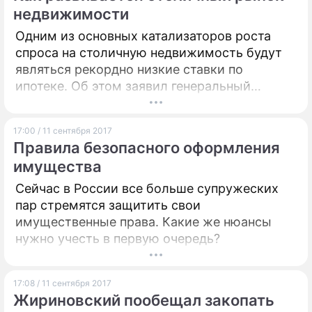
авторов Денис Коротков.
недвижимости
Одним из основных катализаторов роста
спроса на столичную недвижимость будут
являться рекордно низкие ставки по
ипотеке. Об этом заявил генеральный
директор АО "Управление
экспериментальной застройки
17:00 / 11 сентября 2017
микрорайонов", заместитель гендиректора
Правила безопасного оформления
по девелопменту компании "Мосинжпроект"
имущества
Альберт Суниев, ссылаясь на данные
аналитиков компании "Мосреалстрой".
Сейчас в России все больше супружеских
пар стремятся защитить свои
имущественные права. Какие же нюансы
нужно учесть в первую очередь?
17:08 / 11 сентября 2017
Жириновский пообещал закопать