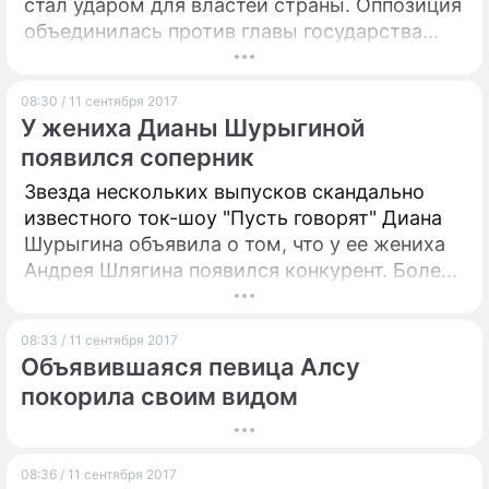
стал ударом для властей страны. Оппозиция
объединилась против главы государства
ПРЕСС-РЕЛИЗЫ
Петра Порошенко.
О ПРОЕКТЕ
08:30 / 11 сентября 2017
У жениха Дианы Шурыгиной
появился соперник
Звезда нескольких выпусков скандально
известного ток-шоу "Пусть говорят" Диана
Шурыгина объявила о том, что у ее жениха
Андрея Шлягина появился конкурент. Более
того, 18-летняя красотка опубликовала
фотографию с соперником.
08:33 / 11 сентября 2017
Объявившаяся певица Алсу
покорила своим видом
08:36 / 11 сентября 2017