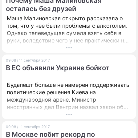
Почему Маша Малиновская
осталась без друзей
Маша Малиновская открыто рассказала о
том, что у нее были проблемы с алкоголем.
Однако телеведущая сумела взять себя в
руки, вследствие чего у нее практически не
осталось друзей, которые ее "тянули вниз".
09:08 / 11 сентября 2017
В ЕС объявили Украине бойкот
Будапешт больше не намерен поддерживать
политические решения Киева на
международной арене. Министр
иностранных дел Венгрии назвал закон об
украинизации образования стыдным и
позорным.
09:08 / 11 сентября 2017
В Москве побит рекорд по