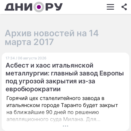
ШОУ-БИЗНЕС
АВТО
Архив новостей на 14
КИНО
марта 2017
НЕДВИЖИМОСТЬ
17:34 / 06 августа 2026
ЗДОРОВЬЕ
Асбест и хаос итальянской
ЭКОНОМИКА
металлургии: главный завод Европы
под угрозой закрытия из-за
ПРОИСШЕСТВИЯ
евробюрократии
СОННИК
Горячий цех сталелитейного завода в
итальянском городе Таранто будет закрыт
СТИЛЬ ЖИЗНИ
на ближайшие 90 дней по решению
СЕРИАЛЫ
апелляционного суда Милана. Для
возобновления производства необходимо
ИГРЫ