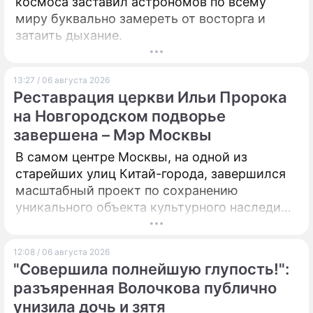
космоса заставил астрономов по всему
миру буквально замереть от восторга и
затаить дыхание.
13:27 / 06 августа 2026
Реставрация церкви Ильи Пророка
на Новгородском подворье
завершена – Мэр Москвы
В самом центре Москвы, на одной из
старейших улиц Китай-города, завершился
масштабный проект по сохранению
уникального объекта культурного наследия –
Церкви Илии Пророка в Новгородском
подворье.
12:08 / 06 августа 2026
"Совершила полнейшую глупость!":
разъяренная Волочкова публично
унизила дочь и зятя