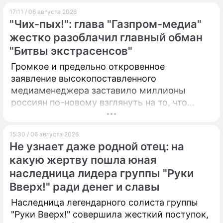
убрать все асбестовые элементы
17:11 / 06 августа 2026
конструкций и оборудования из цеха,
ПРЕСС-РЕЛИЗЫ
"Чих-пых!": глава "Газпром-медиа"
сообщает портал Eurometal.
жестко разоблачил главный обман
О ПРОЕКТЕ
"Битвы экстрасенсов"
Громкое и предельно откровенное
заявление высокопоставленного
медиаменеджера заставило миллионы
россиян по-новому взглянуть на то, что
годами происходит на экране главного
развлекательного телеканала страны.
15:30 / 06 августа 2026
Не узнает даже родной отец: на
какую жертву пошла юная
наследница лидера группы "Руки
Вверх!" ради денег и славы
Наследница легендарного солиста группы
"Руки Вверх!" совершила жесткий поступок,