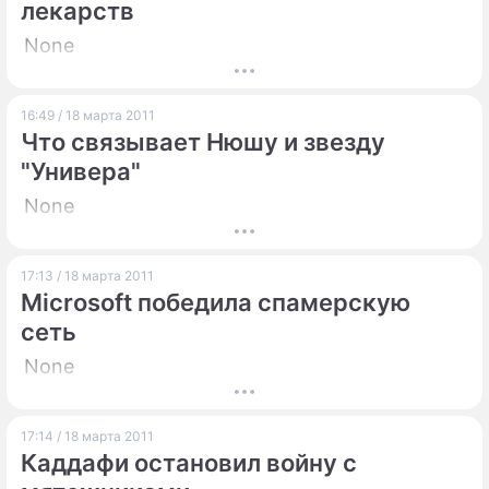
лекарств
None
16:49 / 18 марта 2011
Что связывает Нюшу и звезду
"Универа"
None
17:13 / 18 марта 2011
Microsoft победила спамерскую
сеть
None
17:14 / 18 марта 2011
Каддафи остановил войну с