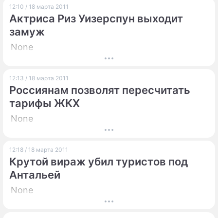
12:10 / 18 марта 2011
Актриса Риз Уизерспун выходит
замуж
None
12:13 / 18 марта 2011
Россиянам позволят пересчитать
тарифы ЖКХ
None
12:18 / 18 марта 2011
Крутой вираж убил туристов под
Антальей
None