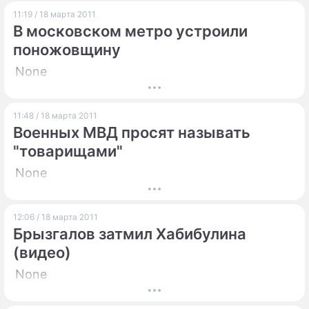
11:19 / 18 марта 2011
В московском метро устроили
поножовщину
None
11:48 / 18 марта 2011
Военных МВД просят называть
"товарищами"
None
12:06 / 18 марта 2011
Брызгалов затмил Хабибулина
(видео)
None