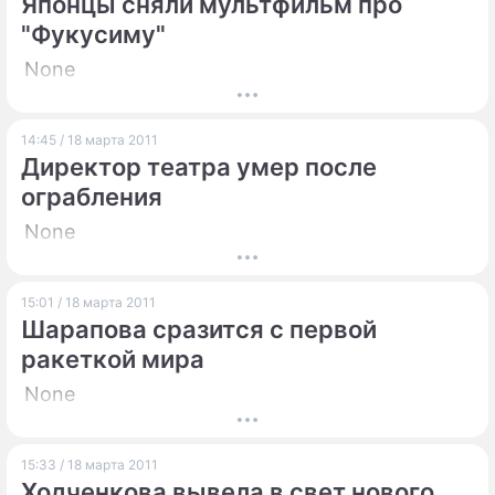
Японцы сняли мультфильм про
"Фукусиму"
None
14:45 / 18 марта 2011
Директор театра умер после
ограбления
None
15:01 / 18 марта 2011
Шарапова сразится с первой
ракеткой мира
None
15:33 / 18 марта 2011
Ходченкова вывела в свет нового