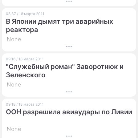
ПРЕСС-РЕЛИЗЫ
08:37 / 18 марта 2011
В Японии дымят три аварийных
О ПРОЕКТЕ
реактора
None
09:16 / 18 марта 2011
"Служебный роман" Заворотнюк и
Зеленского
None
09:18 / 18 марта 2011
ООН разрешила авиаудары по Ливии
None