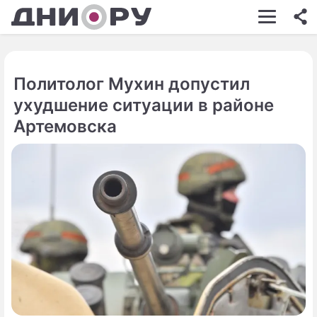
ШОУ-БИЗНЕС
АВТО
Политолог Мухин допустил
КИНО
ухудшение ситуации в районе
НЕДВИЖИМОСТЬ
Артемовска
ЗДОРОВЬЕ
ЭКОНОМИКА
ПРОИСШЕСТВИЯ
СОННИК
СТИЛЬ ЖИЗНИ
СЕРИАЛЫ
ИГРЫ