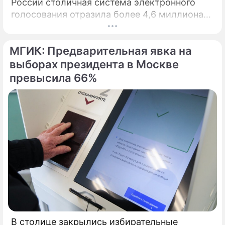
России столичная система электронного
голосования отразила более 4,6 миллиона
кибератак, сообщил глава Электронного
штаба Илья Массух.
МГИК: Предварительная явка на
выборах президента в Москве
превысила 66%
В столице закрылись избирательные