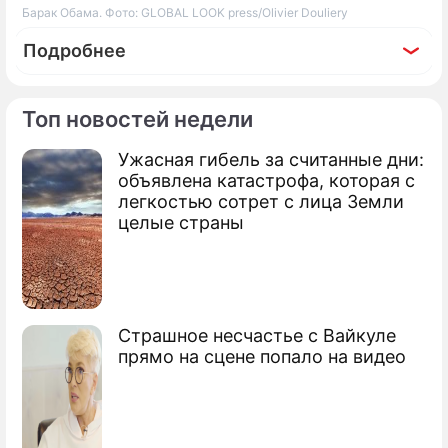
Барак Обама. Фото: GLOBAL LOOK press/Olivier Douliery
Подробнее
Топ новостей недели
Ужасная гибель за считанные дни:
По теме
объявлена катастрофа, которая с
легкостью сотрет с лица Земли
Что помогло развитию интернета
целые страны
Самолеты Cessna следят за
гражданами
Хакеры оставили Госдеп США без
Страшное несчастье с Вайкуле
почты
прямо на сцене попало на видео
Хакеры отбирают деньги на Уолл-стрит