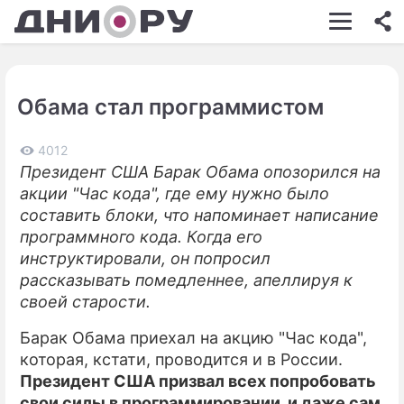
ШОУ-БИЗНЕС
АВТО
Обама стал программистом
КИНО
НЕДВИЖИМОСТЬ
4012
Президент США Барак Обама опозорился на
ЗДОРОВЬЕ
акции "Час кода", где ему нужно было
составить блоки, что напоминает написание
ЭКОНОМИКА
программного кода. Когда его
инструктировали, он попросил
ПРОИСШЕСТВИЯ
рассказывать помедленнее, апеллируя к
СОННИК
своей старости.
СТИЛЬ ЖИЗНИ
Барак Обама приехал на акцию "Час кода",
которая, кстати, проводится и в России.
СЕРИАЛЫ
Президент США призвал всех попробовать
свои силы в программировании, и даже сам
ИГРЫ