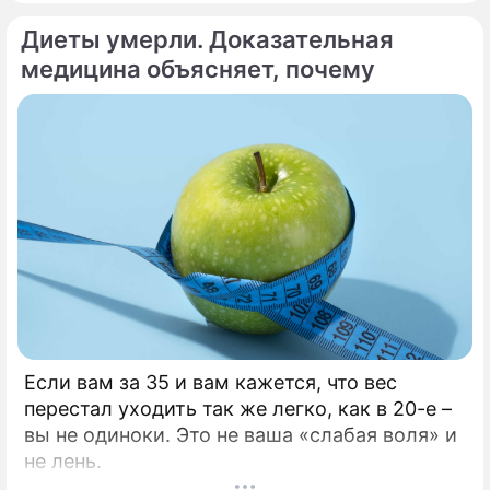
Каждые 34 секунды в мире один человек
Диеты умерли. Доказательная
умирает от сердечно-сосудистого
заболевания.
медицина объясняет, почему
Если вам за 35 и вам кажется, что вес
перестал уходить так же легко, как в 20-е –
вы не одиноки. Это не ваша «слабая воля» и
не лень.