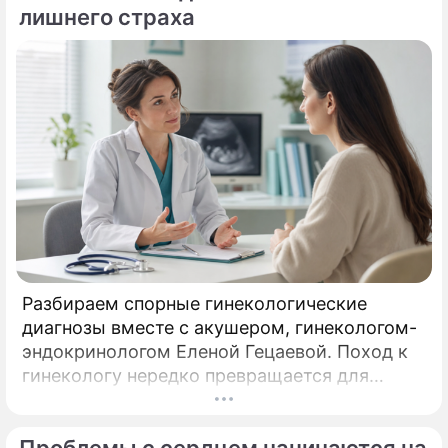
лишнего страха
Разбираем спорные гинекологические
диагнозы вместе с акушером, гинекологом-
эндокринологом Еленой Гецаевой. Поход к
гинекологу нередко превращается для
женщины не в спокойный разговор о
здоровье, а в маленький экзамен на
Проблемы с сердцем начинаются на
выдержку.