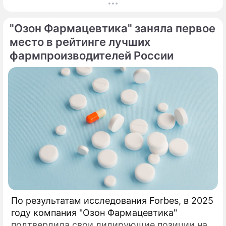
стала ситуация, складывающаяся на рынке
препаратов GLP-1: взрывной спрос и
"Озон Фармацевтика" заняла первое
высокие цены на оригинальные версии в
США и ряде других стран привели к росту
место в рейтинге лучших
числа более доступных аналогов, состав
фармпроизводителей России
которых может существенно отличаться от
оригинала.
По результатам исследования Forbes, в 2025
году компания "Озон Фармацевтика"
подтвердила свои лидирующие позиции на