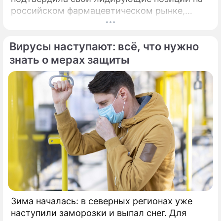
российском фармацевтическом рынке,
набрав 97 баллов из 110. При валовом
объеме продаж 63,6 млрд рублей и росте
Вирусы наступают: всё, что нужно
продаж 29,3%. По результатам
исследования Forbes, в 2025 году компания
знать о мерах защиты
«Озон Фармацевтика» подтвердила свои
лидирующие позиции на российском
фармацевтическом рынке, набрав 97 баллов
из 110.
Зима началась: в северных регионах уже
наступили заморозки и выпал снег. Для