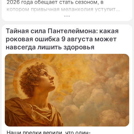
2026 года обещает стать сезоном, в
котором привычная меланхолия уступит
место активному движению, полезным
знакомствам и ярким перспективам.
Тайная сила Пантелеймона: какая
роковая ошибка 9 августа может
навсегда лишить здоровья
Наши предки верили, что один-