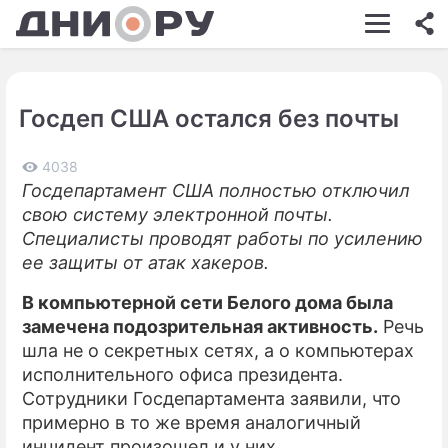
ШОУ-БИЗНЕС
АВТО
Госдеп США остался без почты
КИНО
НЕДВИЖИМОСТЬ
4038
Госдепартамент США полностью отключил
ЗДОРОВЬЕ
свою систему электронной почты.
Специалисты проводят работы по усилению
ЭКОНОМИКА
ее защиты от атак хакеров.
ПРОИСШЕСТВИЯ
В компьютерной сети Белого дома была
замечена подозрительная активность.
Речь
СОННИК
шла не о секретных сетях, а о компьютерах
СТИЛЬ ЖИЗНИ
исполнительного офиса президента.
Сотрудники Госдепартамента заявили, что
СЕРИАЛЫ
примерно в то же время аналогичный
инцидент произошел и у них.
ИГРЫ