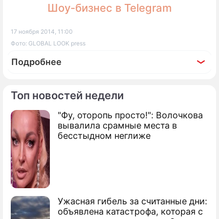
Шоу-бизнес в Telegram
17 ноября 2014, 11:00
Фото: GLOBAL LOOK press
Подробнее
Топ новостей недели
"Фу, оторопь просто!": Волочкова
По теме
вывалила срамные места в
бесстыдном неглиже
Продолжение: Самые
страшные вирусы интернета
Российские хакеры атаковали НАТО
Ужасная гибель за считанные дни:
объявлена катастрофа, которая с