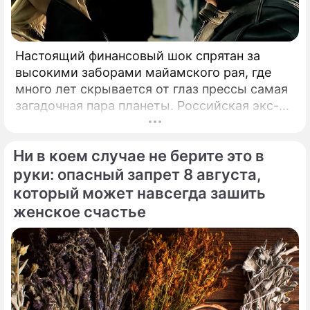
Настоящий финансовый шок спрятан за
высокими заборами майамского рая, где
много лет скрывается от глаз прессы самая
загадочная пара планеты. Российская экс-
теннисистка Анна Курникова и испанский
поп-идол Энрике Иглесиас уже больше
Ни в коем случае не берите это в
двадцати лет удерживают статус одной из
самых закрытых и непубличных пар
руки: опасный запрет 8 августа,
мирового шоу-бизнеса.
который может навсегда зашить
женское счастье