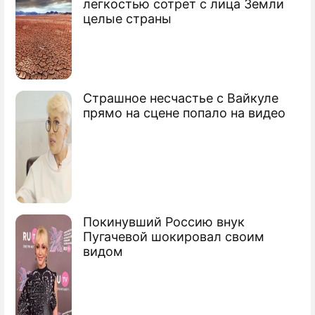
Хакеры взломали iOS 8.1 через Windows
легкостью сотрет с лица Земли
целые страны
Хакеры взломали защиту смартфонов
Samsung
Хакеры атаковали финансовую систему
Страшное несчастье с Вайкуле
США
прямо на сцене попало на видео
Сюжеты
Хакеры
Покинувший Россию внук
Пугачевой шокировал своим
видом