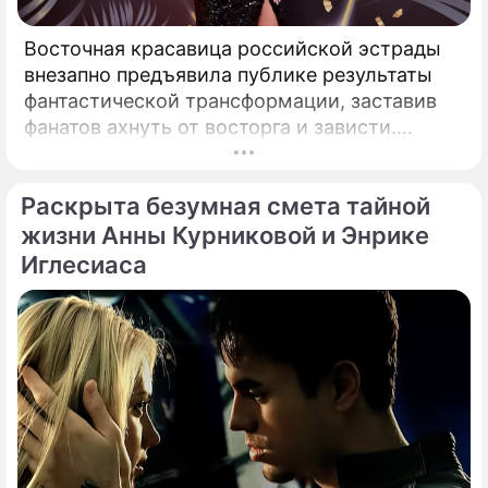
Восточная красавица российской эстрады
внезапно предъявила публике результаты
фантастической трансформации, заставив
фанатов ахнуть от восторга и зависти.
Знаменитая певица Жасмин всегда
славилась аппетитными восточными
Раскрыта безумная смета тайной
формами, однако ее свежие снимки
спровоцировали настоящую бурю в Сети.
жизни Анны Курниковой и Энрике
Иглесиаса