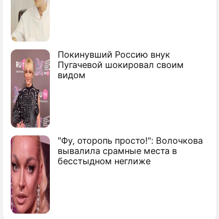
Робот-мальчик поможет пожилым
людям
Сюжеты
Покинувший Россию внук
Технологии
Пугачевой шокировал своим
видом
"Фу, оторопь просто!": Волочкова
вывалила срамные места в
бесстыдном неглиже