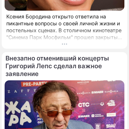
Ксения Бородина открыто ответила на
пикантные вопросы о своей личной жизни и
постельных сценах. В столичном кинотеатре
"Синема Парк Мосфильм" прошел закрытый
показ романтической комедии с элементами
фантастики под названием "За любовь".
Внезапно отменивший концерты
Григорий Лепс сделал важное
заявление