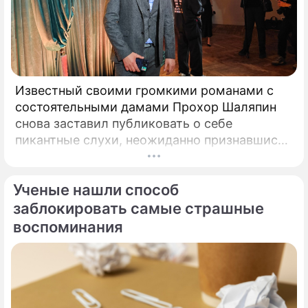
Известный своими громкими романами с
состоятельными дамами Прохор Шаляпин
снова заставил публиковать о себе
пикантные слухи, неожиданно признавшись
в чувствах к весьма непростой женщина.
Неутомимый романтик и главный любитель
Ученые нашли способ
представительниц прекрасного пола с
внушительным жизненным опытом Прохор
заблокировать самые страшные
Шаляпин вновь оказался в эпицентре
воспоминания
светских сплетен.