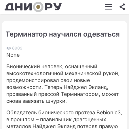
ШОУ-БИЗНЕС
АВТО
Терминатор научился одеваться
КИНО
НЕДВИЖИМОСТЬ
8909
None
ЗДОРОВЬЕ
Бионический человек, оснащенный
ЭКОНОМИКА
высокотехнологичной механической рукой,
продемонстрировал свои новые
ПРОИСШЕСТВИЯ
возможности. Теперь Найджел Экланд,
прозванный прессой Терминатором, может
СОННИК
снова завязать шнурки.
СТИЛЬ ЖИЗНИ
Обладатель бионического протеза Bebionic3,
СЕРИАЛЫ
в прошлом – плавильщик драгоценных
металлов Найджел Экланд потерял правую
ИГРЫ