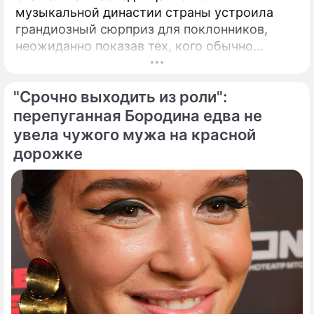
музыкальной династии страны устроила
грандиозный сюрприз для поклонников,
неожиданно показав тех, кого обычно
тщательно скрывает от посторонних глаз.
Популярная певица Кристина Орбакайте
"Срочно выходить из роли":
продолжает наслаждаться европейскими
каникулами, щедро делясь с публикой
перепуганная Бородина едва не
яркими моментами своего роскошного
увела чужого мужа на красной
отпуска.
дорожке