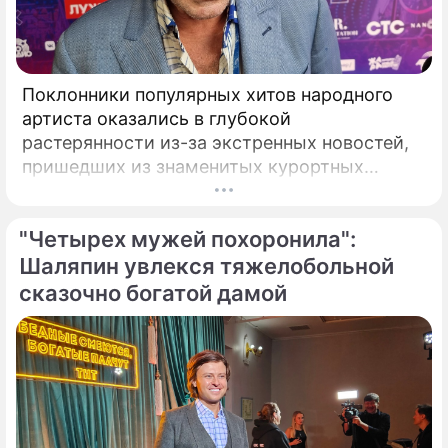
Поклонники популярных хитов народного
артиста оказались в глубокой
растерянности из-за экстренных новостей,
пришедших из знаменитых курортных
городов. Григорий Лепс, чей гастрольный
график обычно расписан на много месяцев
"Четырех мужей похоронила":
вперед, ошарашил публику крайне
неприятным решением.
Шаляпин увлекся тяжелобольной
сказочно богатой дамой