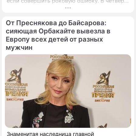
если совершить роковую ошибку. В четверг,
6 августа 2026 года, православная церковь
молитвенно чтит память святых
От Преснякова до Байсарова:
благоверных князей-страстотерпцев Бориса
и Глеба.
сияющая Орбакайте вывезла в
Европу всех детей от разных
мужчин
Знаменитая наследница главной