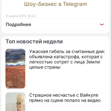
Шоу-бизнес в Telegram
11 марта 2013, 20:42
Подробнее
Топ новостей недели
Ужасная гибель за считанные дни:
По теме
объявлена катастрофа, которая с
легкостью сотрет с лица Земли
Продолжение: Google научила
целые страны
кроссовки говорить
Британцы сделали робота из протезов
Страшное несчастье с Вайкуле
прямо на сцене попало на видео
В Москве появятся роботы-хирурги