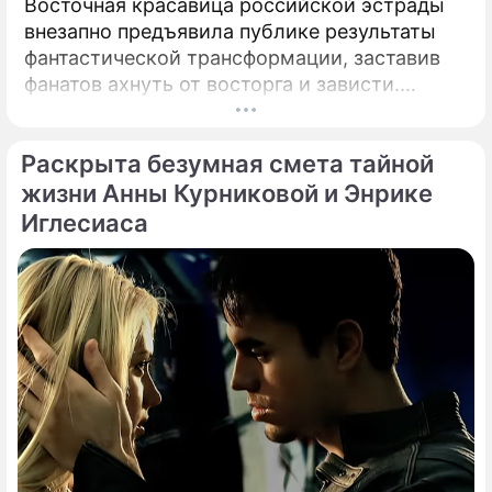
Восточная красавица российской эстрады
внезапно предъявила публике результаты
фантастической трансформации, заставив
фанатов ахнуть от восторга и зависти.
Знаменитая певица Жасмин всегда
славилась аппетитными восточными
Раскрыта безумная смета тайной
формами, однако ее свежие снимки
спровоцировали настоящую бурю в Сети.
жизни Анны Курниковой и Энрике
Иглесиаса