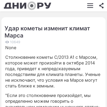
ШОУ-БИЗНЕС
АВТО
Удар кометы изменит климат
КИНО
Марса
НЕДВИЖИМОСТЬ
10649
None
ЗДОРОВЬЕ
Столкновение кометы C/2013 A1 с Марсом,
ЭКОНОМИКА
которое может произойти в октябре 2014
ПРОИСШЕСТВИЯ
года, приведет к непредсказуемым
последствиям для климата планеты. Ученые
СОННИК
не исключают, что условия на Марсе могут
стать ближе к земным.
СТИЛЬ ЖИЗНИ
"Если это столкновение произойдет, мы
СЕРИАЛЫ
определенно можем говорить о
ИГРЫ
значительном изменении нынешнего статус-