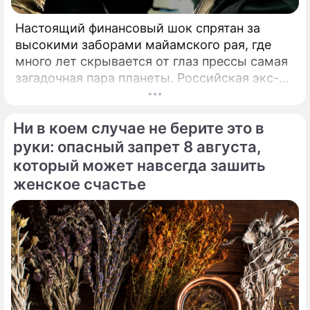
Настоящий финансовый шок спрятан за
высокими заборами майамского рая, где
много лет скрывается от глаз прессы самая
загадочная пара планеты. Российская экс-
теннисистка Анна Курникова и испанский
поп-идол Энрике Иглесиас уже больше
Ни в коем случае не берите это в
двадцати лет удерживают статус одной из
самых закрытых и непубличных пар
руки: опасный запрет 8 августа,
мирового шоу-бизнеса.
который может навсегда зашить
женское счастье