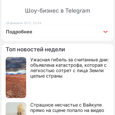
Шоу-бизнес в Telegram
28 февраля 2013, 23:34
Подробнее
Топ новостей недели
Ужасная гибель за считанные дни:
По теме
объявлена катастрофа, которая с
легкостью сотрет с лица Земли
Марсу угрожает столкновение с
целые страны
кометой
Открыта ярчайшая комета десятилетия
На Урале упал метеорит
Страшное несчастье с Вайкуле
прямо на сцене попало на видео