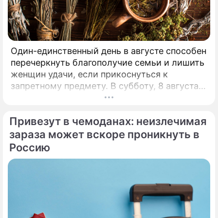
Один-единственный день в августе способен
перечеркнуть благополучие семьи и лишить
женщин удачи, если прикоснуться к
запретному предмету. В субботу, 8 августа,
православная церковь молитвенно чтит
память святых священномучеников
Привезут в чемоданах: неизлечимая
Ермолая, Ермиппа и Ермократа, иереев
Никомидийских.
зараза может вскоре проникнуть в
Россию