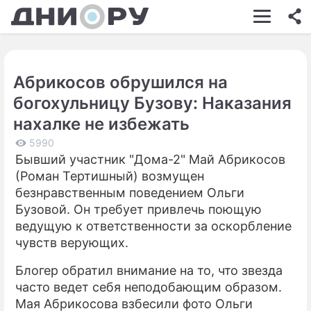
ШОУ-БИЗНЕС
АВТО
Абрикосов обрушился на
КИНО
богохульницу Бузову: Наказания
НЕДВИЖИМОСТЬ
нахалке не избежать
ЗДОРОВЬЕ
5990
Бывший участник "Дома-2" Май Абрикосов
ЭКОНОМИКА
(Роман Тертишный) возмущен
безнравственным поведением Ольги
ПРОИСШЕСТВИЯ
Бузовой. Он требует привлечь поющую
ведущую к ответственности за оскорбление
СОННИК
чувств верующих.
СТИЛЬ ЖИЗНИ
Блогер обратил внимание на то, что звезда
СЕРИАЛЫ
часто ведет себя неподобающим образом.
Мая Абрикосова взбесили фото Ольги
ИГРЫ