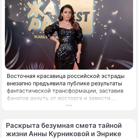
Восточная красавица российской эстрады
внезапно предъявила публике результаты
фантастической трансформации, заставив
фанатов ахнуть от восторга и зависти.
Знаменитая певица Жасмин всегда
славилась аппетитными восточными
формами, однако ее свежие снимки
Раскрыта безумная смета тайной
спровоцировали настоящую бурю в Сети.
жизни Анны Курниковой и Энрике