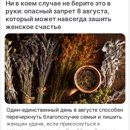
Ни в коем случае не берите это в
самых закрытых и непубличных пар
руки: опасный запрет 8 августа,
мирового шоу-бизнеса.
который может навсегда зашить
женское счастье
Один-единственный день в августе способен
перечеркнуть благополучие семьи и лишить
женщин удачи, если прикоснуться к