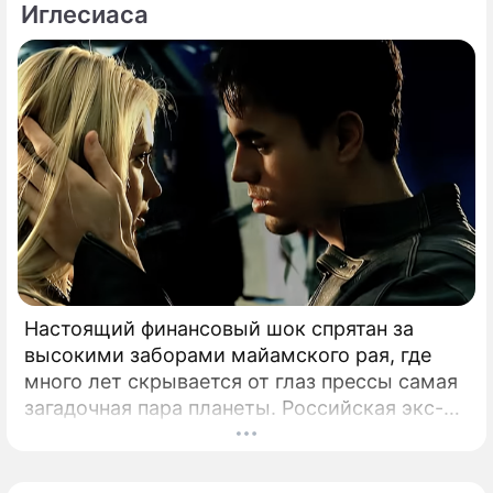
Иглесиаса
Настоящий финансовый шок спрятан за
высокими заборами майамского рая, где
много лет скрывается от глаз прессы самая
загадочная пара планеты. Российская экс-
теннисистка Анна Курникова и испанский
поп-идол Энрике Иглесиас уже больше
двадцати лет удерживают статус одной из