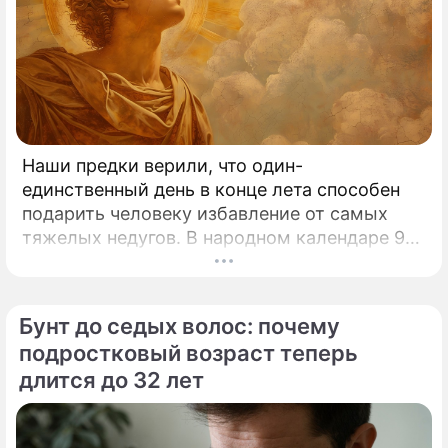
"Она подставляет свою попу": экс-
участник "Дома-2" в шоке от
происходящего с Бузовой
Наши предки верили, что один-
"Худшая из худших": Абрикосов
единственный день в конце лета способен
потребовал выгнать Бузову с
подарить человеку избавление от самых
телевидения
тяжелых недугов. В народном календаре 9
августа занимает особое, почти
Ольга Игоревна Бузова
мистическое место.
певица, ведущая
Бунт до седых волос: почему
подростковый возраст теперь
длится до 32 лет