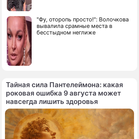
"Фу, оторопь просто!": Волочкова
вывалила срамные места в
бесстыдном неглиже
Тайная сила Пантелеймона: какая
роковая ошибка 9 августа может
По теме
навсегда лишить здоровья
Продолжение: "Кровь из
ушей": Потерявшая голос
выскочка Бузова довела до
тошноты