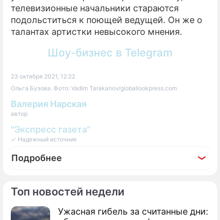
телевизионные начальники стараются
подольститься к поющей ведущей. Он же о
талантах артистки невысокого мнения.
Шоу-бизнес в Telegram
23 октября 2021, 12:22
Ольга Бузова. Фото: Vadim Tarakanov/globallookpress.com
Валерия Нарская
автор
"Экспресс газета"
✓ Надежный источник
Подробнее
Топ новостей недели
Ужасная гибель за считанные дни:
Фоторепортаж