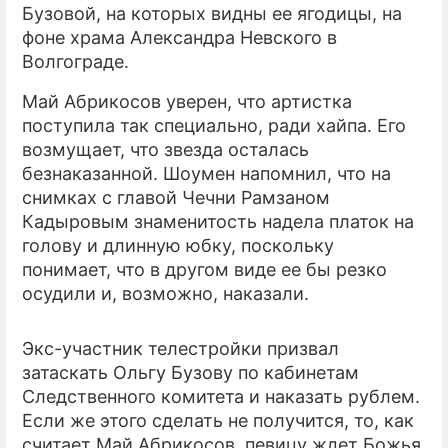
Бузовой, на которых видны ее ягодицы, на
фоне храма Александра Невского в
ПРЕСС-РЕЛИЗЫ
Волгограде.
О ПРОЕКТЕ
Май Абрикосов уверен, что артистка
поступила так специально, ради хайпа. Его
возмущает, что звезда осталась
безнаказанной. Шоумен напомнил, что на
снимках с главой Чечни Рамзаном
Кадыровым знаменитость надела платок на
голову и длинную юбку, поскольку
понимает, что в другом виде ее бы резко
осудили и, возможно, наказали.
Экс-участник телестройки призвал
затаскать Ольгу Бузову по кабинетам
Следственного комитета и наказать рублем.
Если же этого сделать не получится, то, как
считает Май Абрикосов, певицу ждет Божья