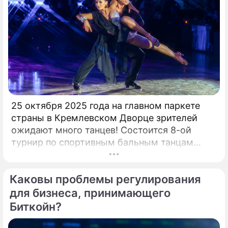
25 октября 2025 года на главном паркете
страны в Кремлевском Дворце зрителей
ожидают много танцев! Состоится 8-ой
турнир по спортивным бальным танцам
"Кубок Кремля – Гордость России!". Будет
разыграно четыре Кубка Кремля в
Каковы проблемы регулирования
европейской и латиноамериканской
программах среди любителей,
для бизнеса, принимающего
профессионалов и Про-Эм пар. Организатор
Биткойн?
– президент Российского Танцевального
Союза, президент Евро-Азиатского