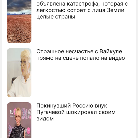
объявлена катастрофа, которая с
Драка в зале суда и хрюканье адвоката: суд
легкостью сотрет с лица Земли
над Ефремовым сравнили с цирком
целые страны
Страшное несчастье с Вайкуле
прямо на сцене попало на видео
Покинувший Россию внук
Пугачевой шокировал своим
видом