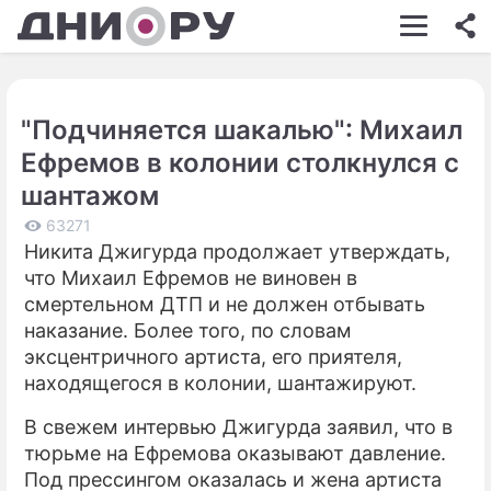
ШОУ-БИЗНЕС
АВТО
"Подчиняется шакалью": Михаил
КИНО
Ефремов в колонии столкнулся с
НЕДВИЖИМОСТЬ
шантажом
ЗДОРОВЬЕ
63271
Никита Джигурда продолжает утверждать,
ЭКОНОМИКА
что Михаил Ефремов не виновен в
смертельном ДТП и не должен отбывать
ПРОИСШЕСТВИЯ
наказание. Более того, по словам
эксцентричного артиста, его приятеля,
СОННИК
находящегося в колонии, шантажируют.
СТИЛЬ ЖИЗНИ
В свежем интервью Джигурда заявил, что в
СЕРИАЛЫ
тюрьме на Ефремова оказывают давление.
Под прессингом оказалась и жена артиста
ИГРЫ