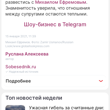
развестись с
Михаилом Ефремовым
.
Знаменитость уверила, что отношения
между супругами остаются теплыми.
Шоу-бизнес в Telegram
15 января 2021, 11:39
Михаил Ефремов. Фото: Zamir Usmanov/Russian
Look/www.globallookpress.com
Руслана Алексеева
автор
Sobesednik.ru
✓ Надежный источник
Подробнее
Топ новостей недели
Ужасная гибель за считанные дни:
Фоторепортаж