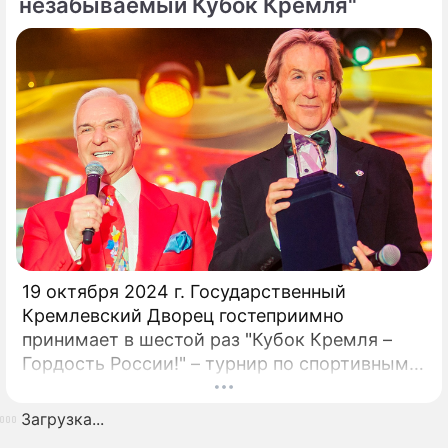
незабываемый Кубок Кремля"
19 октября 2024 г. Государственный
Кремлевский Дворец гостеприимно
принимает в шестой раз "Кубок Кремля –
Гордость России!" – турнир по спортивным
бальным танцам! Кубок Кремля – главный
турнир сезона в России, проходящий в
Загрузка...
статусе "по приглашению".