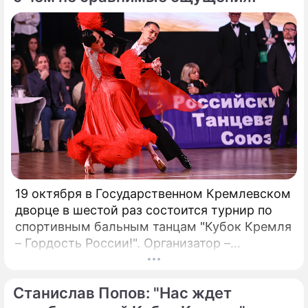
проблемы, особенно в нормативно-
правовой сфере. Понимание этих
препятствий имеет важное значение для
предприятий, рассматривающих
возможность внедрения Биткойна.
19 октября в Государственном Кремлевском
дворце в шестой раз состоится турнир по
спортивным бальным танцам "Кубок Кремля
– Гордость России!". Организатор –
президент Российского танцевального
союза, заслуженный деятель искусств РФ,
Станислав Попов: "Нас ждет
народный артист России Станислав Попов.