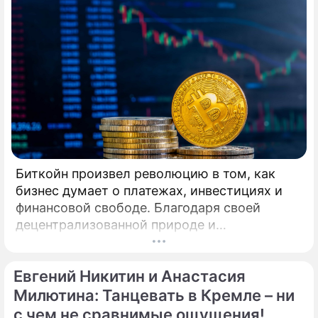
Танцевального Совете (EADC), заслуженный
деятель искусств РФ, народный артист
России Станислав Попов. Совсем недавно
сложившийся дуэт Кирилла Александрова и
Дарьи Прусаковой примет участие в
турнире профессионалов по
латиноамериканской программе.
Биткойн произвел революцию в том, как
бизнес думает о платежах, инвестициях и
финансовой свободе. Благодаря своей
децентрализованной природе и
безграничной функциональности Биткойн
предлагает компаниям захватывающие
Евгений Никитин и Анастасия
возможности для расширения своего
присутствия. Однако наряду с
Милютина: Танцевать в Кремле – ни
преимуществами возникают и серьезные
с чем не сравнимые ощущения!