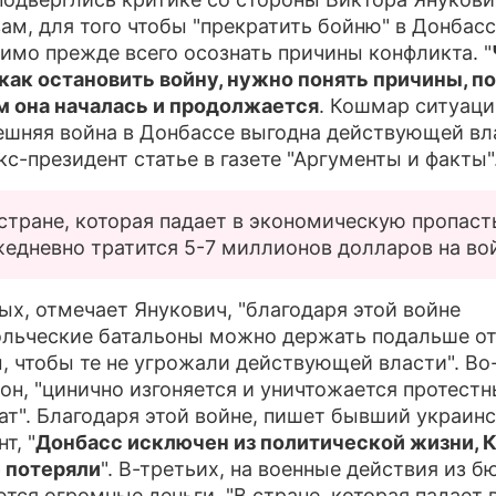
вам, для того чтобы "прекратить бойню" в Донбасс
ПРЕСС-РЕЛИЗЫ
имо прежде всего осознать причины конфликта. "
 как остановить войну, нужно понять причины, по
О ПРОЕКТЕ
 она началась и продолжается
. Кошмар ситуаци
ешняя война в Донбассе выгодна действующей вла
кс-президент статье в газете "Аргументы и факты"
стране, которая падает в экономическую пропаст
едневно тратится 5-7 миллионов долларов на во
ых, отмечает Янукович, "благодаря этой войне
льческие батальоны можно держать подальше о
, чтобы те не угрожали действующей власти". Во
 он, "цинично изгоняется и уничтожается протест
ат". Благодаря этой войне, пишет бывший украин
т, "
Донбасс исключен из политической жизни, 
 потеряли
". В-третьих, на военные действия из 
тся огромные деньги. "В стране, которая падает 