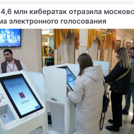
 4,6 млн кибератак отразила москов
ма электронного голосования
ме
Продолжение: В Киеве
Глава Нацбанка Украины
ограничили продажу
отбивается от атак
продуктов
ичили в намеренной лжи
Зарплата на Украине уст
аине
антирекорд
нко договорился о
Сюжеты
ках оружия
Новости Укра