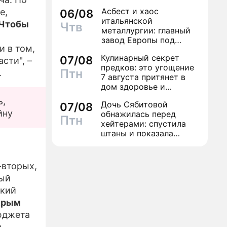
экстрасенсов"
Асбест и хаос
е,
06/08
итальянской
Чтобы
Чтв
металлургии: главный
завод Европы под
и в том,
угрозой закрытия из-за
Кулинарный секрет
07/08
евробюрократии
сти", –
предков: это угощение
Птн
.
7 августа притянет в
дом здоровье и
исполнение желаний
ь,
Дочь Сябитовой
07/08
йну
обнажилась перед
Птн
хейтерами: спустила
штаны и показала
трусы
т
-вторых,
ный
ский
Крым
бюджета
в