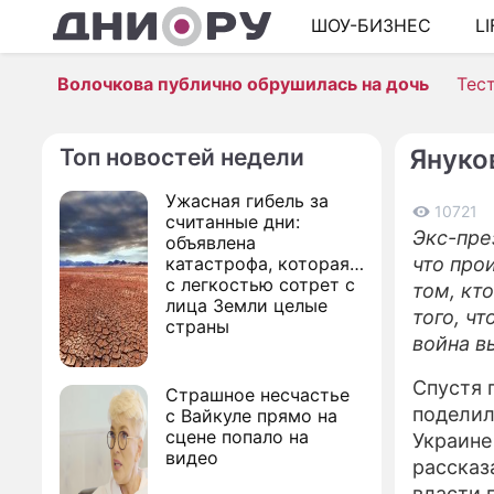
ШОУ-БИЗНЕС
L
Волочкова публично обрушилась на дочь
Тес
Топ новостей недели
Януко
Ужасная гибель за
10721
считанные дни:
Экс-пре
объявлена
катастрофа, которая
что про
с легкостью сотрет с
том, кт
лица Земли целые
того, ч
страны
война в
Спустя 
Страшное несчастье
поделил
с Вайкуле прямо на
сцене попало на
Украине
видео
рассказ
власти 