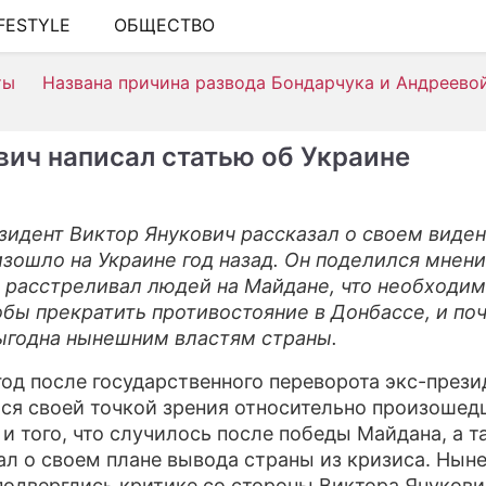
IFESTYLE
ОБЩЕСТВО
ШОУ-БИЗНЕС
ты
Названа причина развода Бондарчука и Андреево
АВТО
КИНО
вич написал статью об Украине
НЕДВИЖИМОСТЬ
ЗДОРОВЬЕ
зидент Виктор Янукович рассказал о своем виден
изошло на Украине год назад. Он поделился мнен
ЭКОНОМИКА
о расстреливал людей на Майдане, что необходим
ПРОИСШЕСТВИЯ
тобы прекратить противостояние в Донбассе, и по
ыгодна нынешним властям страны.
СОННИК
год после государственного переворота экс-прези
СТИЛЬ ЖИЗНИ
ся своей точкой зрения относительно произошед
 и того, что случилось после победы Майдана, а 
СЕРИАЛЫ
ал о своем плане вывода страны из кризиса. Нын
ИГРЫ
подверглись критике со стороны Виктора Янукови