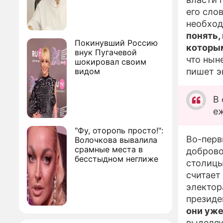
его сло
необход
понять,
Покинувший Россию
которым
внук Пугачевой
что нын
шокировал своим
видом
пишет э
В 
еж
"Фу, оторопь просто!":
Во-перв
Волочкова вывалила
срамные места в
доброво
бесстыдном неглиже
столицы
считает
электор
президен
они уже
выделяю