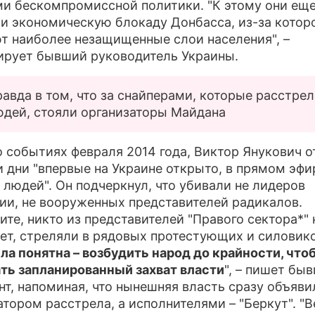
и бескомпромиссной политики. "К этому они ещ
и экономическую блокаду Донбасса, из-за котор
т наиболее незащищенные слои населения", –
ирует бывший руководитель Украины.
авда в том, что за снайперами, которые расстре
юдей, стояли организаторы Майдана
о событиях февраля 2014 года, Виктор Янукович о
ти дни "впервые на Украине открыто, в прямом эфи
 людей". Он подчеркнул, что убивали не лидеров
ии, не вооруженных представителей радикалов.
ите, никто из представителей "Правого сектора*" 
Нет, стреляли в рядовых протестующих и силовик
ла понятна – возбудить народ до крайности, что
ть запланированный захват власти
", – пишет бы
нт, напоминая, что нынешняя власть сразу объяви
атором расстрела, а исполнителями – "Беркут". "В