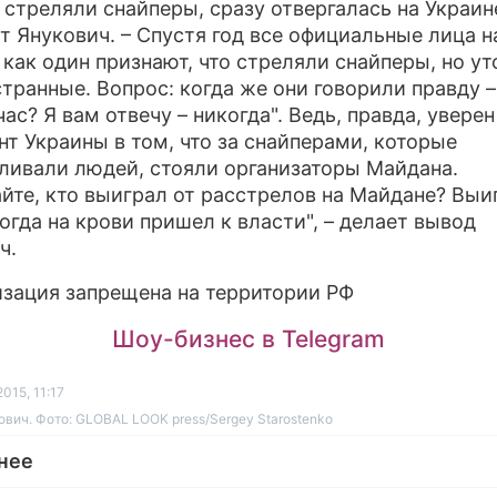
о стреляли снайперы, сразу отвергалась на Украине
т Янукович. – Спустя год все официальные лица н
 как один признают, что стреляли снайперы, но ут
странные. Вопрос: когда же они говорили правду –
ас? Я вам отвечу – никогда". Ведь, правда, уверен
нт Украины в том, что за снайперами, которые
ливали людей, стояли организаторы Майдана.
йте, кто выиграл от расстрелов на Майдане? Выи
тогда на крови пришел к власти", – делает вывод
ч.
изация запрещена на территории РФ
Шоу-бизнес в Telegram
015, 11:17
ович. Фото: GLOBAL LOOK press/Sergey Starostenko
нее