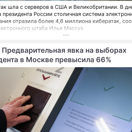
так шла с серверов в США и Великобритании. В дн
 президента России столичная система электрон
ания отразила более 4,6 миллиона кибератак, со
лектронного штаба Илья Массух.
 Предварительная явка на выборах
дента в Москве превысила 66%