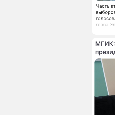
Ильи Пророка на
Новгородском подворье
Часть а
завершена – Мэр
выборов
Москвы
голосов
"Совершила полнейшую
12:08
глупость!": разъяренная
глава Э
Волочкова публично
унизила дочь и зятя
Уехавшая из России
10:55
МГИК:
Пугачева перенесла
прези
тяжелейшую операцию
Неожиданно всплыла
09:28
пикантная причина
развода Паулины
Андреевой и Федора
Бондарчука
Огонь с небес сожжет
00:22
урожай и дом:
страшный запрет 6
августа, о котором
молчат старики
От Преснякова до
18:13
Байсарова: сияющая