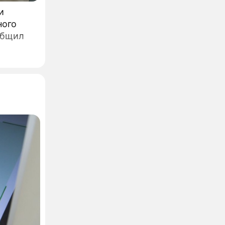
и
ного
общил