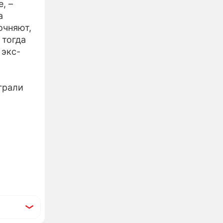
, –
а
очняют,
 тогда
 экс-
грали