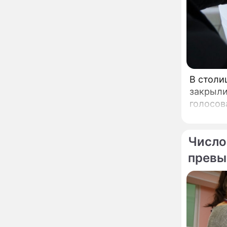
Орбакайте вывезла в
Европу всех детей от
разных мужчин
"Срочно выходить из
17:19
роли": перепуганная
Бородина едва не увела
чужого мужа на красной
дорожке
Депутат Чаплин
15:14
В столи
предложил запретить
закрыли
мойку машин и
торговлю во дворах
голосов
Внезапно отменивший
15:08
концерты Григорий Лепс
сделал важное
Число
заявление
превы
"Четырех мужей
13:36
похоронила": Шаляпин
увлекся тяжелобольной
сказочно богатой дамой
Павильоны здоровья с
12:46
бесплатной экспресс-