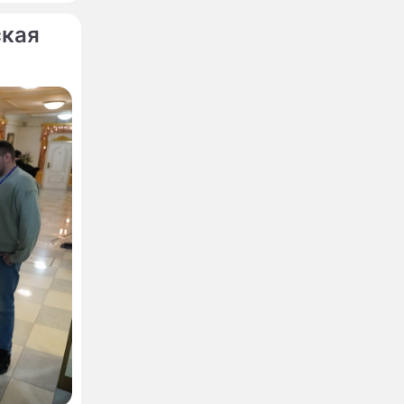
ская
ановила
ины