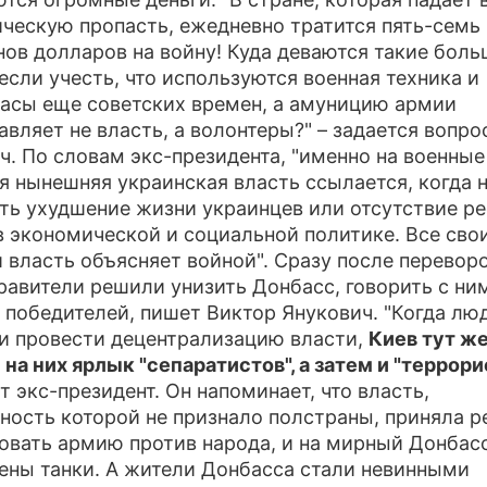
ческую пропасть, ежедневно тратится пять-семь
ов долларов на войну! Куда деваются такие бол
если учесть, что используются военная техника и
асы еще советских времен, а амуницию армии
авляет не власть, а волонтеры?" – задается вопр
ч. По словам экс-президента, "именно на военные
я нынешняя украинская власть ссылается, когда 
ть ухудшение жизни украинцев или отсутствие р
в экономической и социальной политике. Все сво
 власть объясняет войной". Сразу после перевор
равители решили унизить Донбасс, говорить с ни
 победителей, пишет Виктор Янукович. "Когда лю
и провести децентрализацию власти,
Киев тут ж
 на них ярлык "сепаратистов", а затем и "террори
т экс-президент. Он напоминает, что власть,
ность которой не признало полстраны, приняла 
овать армию против народа, и на мирный Донбас
ены танки. А жители Донбасса стали невинными