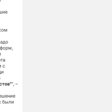
ьшие
осом
надо
еформ,
и
ота
м с
ди
е
стов"
", –
решение
с были