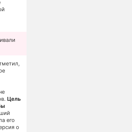
е
ой
ливали
тметил,
ре
не
ов.
Цель
бы
вший
ла его
ерсия о