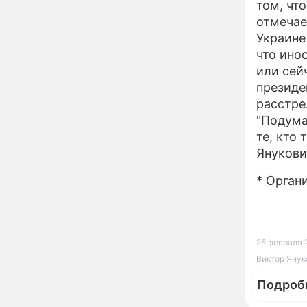
том, чт
детей и покинули
отмечае
страну
Украине
Сергей Собянин
10:41
что ино
наградил лауреатов
или сейч
конкурса лучших
строительных проектов
президе
расстре
Назван знак зодиака,
09:32
"Подума
который может
потерять абсолютно все
те, кто 
в конце лета
Янукови
Кулинарный секрет
00:02
* Орган
предков: это угощение
7 августа притянет в
дом здоровье и
исполнение желаний
Определён ТОП-100
21:32
25 февраля 2
участников
Международного
Виктор Янук
конкурса "Музыка
Гордых"
Подроб
Асбест и хаос
17:34
итальянской