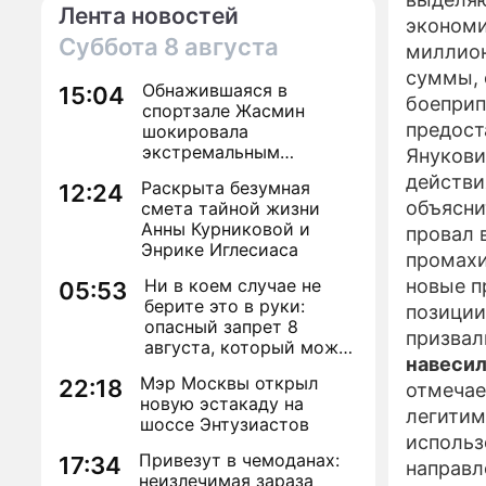
Лента новостей
экономи
Суббота
8 августа
миллион
суммы, 
Обнажившаяся в
15:04
боеприп
спортзале Жасмин
предост
шокировала
экстремальным
Янукови
преображением
действи
Раскрыта безумная
12:24
объясни
смета тайной жизни
Анны Курниковой и
провал 
Энрике Иглесиаса
промахи
Ни в коем случае не
новые п
05:53
берите это в руки:
позиции
опасный запрет 8
призвал
августа, который может
навесил
навсегда зашить
Мэр Москвы открыл
22:18
женское счастье
отмечае
новую эстакаду на
легитим
шоссе Энтузиастов
использ
Привезут в чемоданах:
17:34
направл
неизлечимая зараза