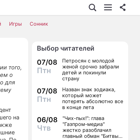
й
Игры
Сонник
Выбор читателей
Петросян с молодой
07/08
женой срочно забрали
ии того,
Птн
детей и покинули
ием о
страну
о для
Назван знак зодиака,
чему
07/08
который может
Птн
потерять абсолютно все
в конце лета
дент
шего на
"Чих-пых!": глава
06/08
"Газпром-медиа"
также
Чтв
жестко разоблачил
ешние
главный обман "Битвы
ча. По