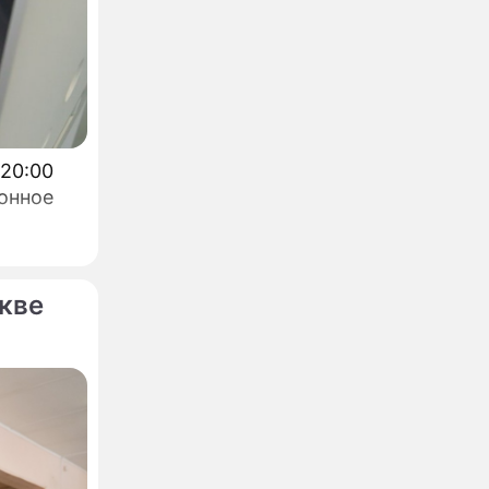
 20:00
онное
кве