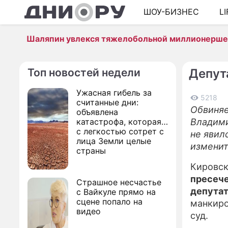
ШОУ-БИЗНЕС
L
Шаляпин увлекся тяжелобольной миллионерш
Топ новостей недели
Депут
Ужасная гибель за
5218
считанные дни:
Обвиняе
объявлена
катастрофа, которая
Владими
с легкостью сотрет с
не явил
лица Земли целые
изменит
страны
Кировс
пресече
Страшное несчастье
депутат
с Вайкуле прямо на
сцене попало на
манкиро
видео
суд.