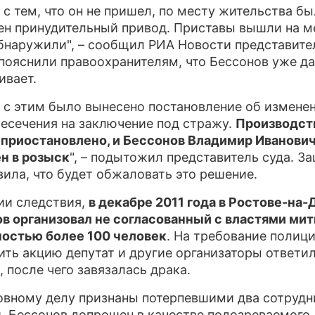
и с тем, что он не пришел, по месту жительства бы
ПРЕСС-РЕЛИЗЫ
н принудительный привод. Приставы вышли на м
обнаружили", – сообщил РИА Новости представител
О ПРОЕКТЕ
пояснили правоохранителям, что Бессонов уже д
ивает.
и с этим было вынесено постановление об измене
есечения на заключение под стражу.
Производст
 приостановлено, и Бессонов Владимир Иванови
н в розыск
", – подытожил представитель суда. З
вила, что будет обжаловать это решение.
ии следствия,
в декабре 2011 года в Ростове-на-
в организовал не согласованный с властями мит
остью более 100 человек
. На требование полиц
ить акцию депутат и другие организаторы ответи
, после чего завязалась драка.
овному делу признаны потерпевшими два сотрудн
, Бессонов допрошен в качестве подозреваемого.