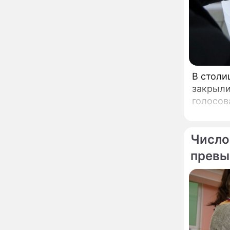
сделал важное
заявление
"Четырех мужей
13:36
похоронила": Шаляпин
увлекся тяжелобольной
сказочно богатой дамой
В столи
Павильоны здоровья с
12:46
закрыли
бесплатной экспресс-
голосов
диагностикой
открываются в центре
Москвы
Ученые нашли способ
11:49
Число
заблокировать самые
страшные воспоминания
превы
Горы золота или
09:26
сокрушительный удар:
каким знакам зодиака
астрологи пророчат
счастье, а кому нищету
Ни в коем случае не
00:10
нарушайте этот