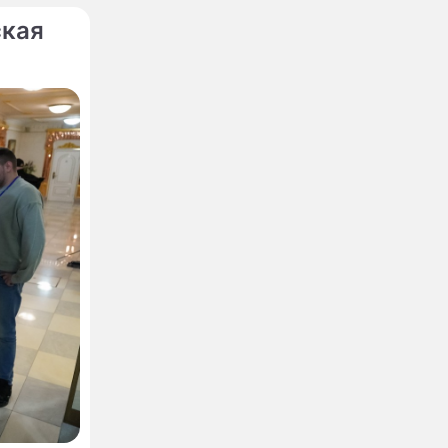
ская
а