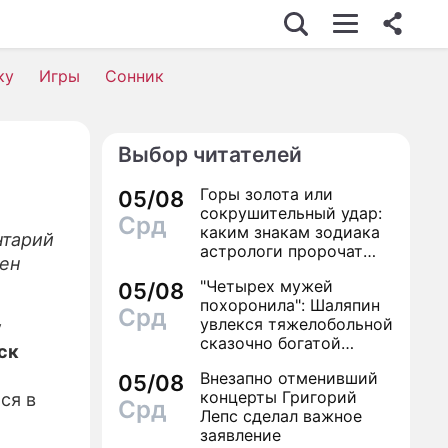
ку
Игры
Сонник
Выбор читателей
Горы золота или
05/08
сокрушительный удар:
Срд
каким знакам зодиака
нтарий
астрологи пророчат
ден
счастье, а кому нищету
"Четырех мужей
05/08
похоронила": Шаляпин
Срд
увлекся тяжелобольной
у
сказочно богатой
ск
дамой
Внезапно отменивший
05/08
концерты Григорий
ся в
Срд
Лепс сделал важное
заявление