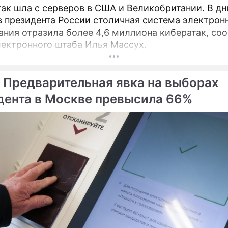
так шла с серверов в США и Великобритании. В дн
 президента России столичная система электрон
ания отразила более 4,6 миллиона кибератак, со
лектронного штаба Илья Массух.
 Предварительная явка на выборах
дента в Москве превысила 66%