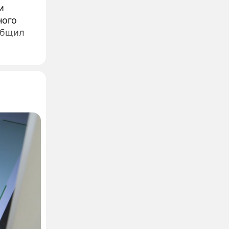
и
ного
общил