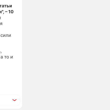
татьи
, – 10
л
ся
ысили
,
а то и