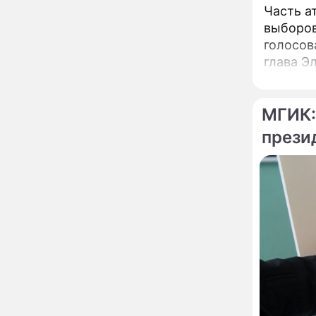
Часть а
развода Паулины
Андреевой и Федора
выборов
Бондарчука
голосов
Огонь с небес сожжет
00:22
урожай и дом:
глава Э
страшный запрет 6
августа, о котором
молчат старики
От Преснякова до
МГИК:
18:13
Байсарова: сияющая
прези
Орбакайте вывезла в
Европу всех детей от
разных мужчин
"Срочно выходить из
17:19
роли": перепуганная
Бородина едва не увела
чужого мужа на красной
дорожке
Депутат Чаплин
15:14
предложил запретить
мойку машин и
торговлю во дворах
Внезапно отменивший
15:08
концерты Григорий Лепс