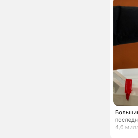
вернули исторический
облик
Собянин: Московские
13:29
проекты помогают
развитию регионов
Застуканный с поличным
12:14
Ваня Дмитриенко
жестко подставил
родную сестру
В Котельниках к началу
10:50
учебного года откроют
образовательный
комплекс почти на 2,5
тысячи мест
В сауну с 22-летним
10:47
юношей: неузнаваемая
Жанна Агузарова
ошарашила отдыхом с
Большинст
молодым фаворитом
последн
В одном бюстгальтере и
09:17
4,6 мил
заклепках: скандальная
Глюкоза ошарашила