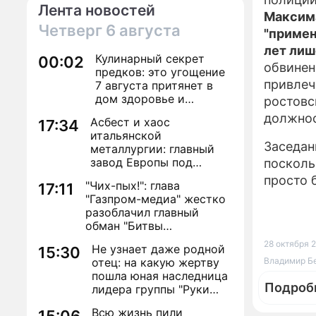
Лента новостей
Максима
Четверг
6 августа
"примен
лет ли
Кулинарный секрет
00:02
обвинен
предков: это угощение
привлеч
7 августа притянет в
дом здоровье и
ростовс
исполнение желаний
должнос
Асбест и хаос
17:34
итальянской
Заседан
металлургии: главный
завод Европы под
поскольк
угрозой закрытия из-за
просто 
"Чих-пых!": глава
17:11
евробюрократии
"Газпром-медиа" жестко
разоблачил главный
обман "Битвы
экстрасенсов"
28 октября 2
Не узнает даже родной
15:30
отец: на какую жертву
Владимир Бес
пошла юная наследница
Подроб
лидера группы "Руки
Вверх!" ради денег и
Всю жизнь пили