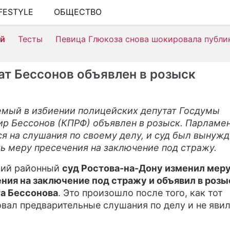
IFESTYLE
ОБЩЕСТВО
ШОУ-БИЗНЕС
ей
Тесты
Певица Глюкоза снова шокировала публи
АВТО
КИНО
ат Бессонов объявлен в розыск
НЕДВИЖИМОСТЬ
ЗДОРОВЬЕ
мый в избиении полицейских депутат Госдумы
р Бессонов (КПРФ) объявлен в розыск. Парламе
ЭКОНОМИКА
ся на слушания по своему делу, и суд был вынуж
ПРОИСШЕСТВИЯ
ь меру пресечения на заключение под стражу.
СОННИК
кий районный
суд Ростова-на-Дону изменил мер
ния на заключение под стражу и объявил в розы
СТИЛЬ ЖИЗНИ
а Бессонова
. Это произошло после того, как тот
вал предварительные слушания по делу и не явил
СЕРИАЛЫ
ИГРЫ