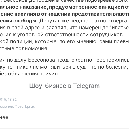
льное наказание, предусмотренное санкцией с
ение насилия в отношении представителя власти"
шения свободы
. Депутат же неоднократно отверга
ия в свой адрес и заявлял, что намерен добивать
ения к уголовной ответственности сотрудников
кой полиции, которые, по его мнению, сами прев
тные полномочия.
ия по делу Бессонова неоднократно переносились
у тот никак не мог явиться в суд – то по болезни, 
без объяснения причин.
Шоу-бизнес в Telegram
015, 18:32
сонов. Фото: kprf.ru
нее