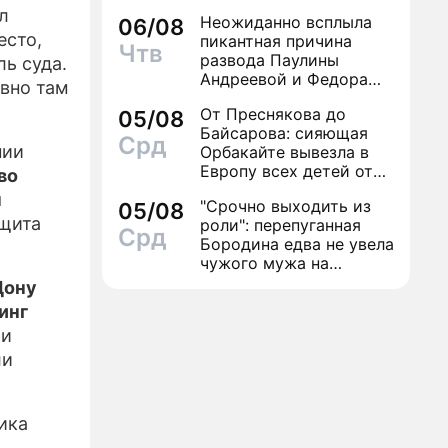
л
Неожиданно всплыла
06/08
есто,
пикантная причина
Чтв
развода Паулины
ь суда.
Андреевой и Федора
авно там
Бондарчука
От Преснякова до
05/08
Байсарова: сияющая
Срд
нии
Орбакайте вывезла в
Европу всех детей от
во
разных мужчин
ч
"Срочно выходить из
05/08
ащита
роли": перепуганная
Срд
Бородина едва не увела
чужого мужа на
красной дорожке
Дону
инг
ии
ли
ика