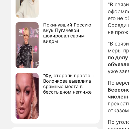
"В связ
оформле
его не 
Покинувший Россию
Соседи 
внук Пугачевой
не прож
шокировал своим
видом
"В связ
меры пр
по делу
объявле
уже зая
"Фу, оторопь просто!":
Волочкова вывалила
По верс
срамные места в
Бессоно
бесстыдном неглиже
численн
прекрат
отказом
По угол
полиции