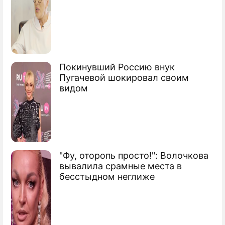
Секретное оружие России против "ИГ"
Покинувший Россию внук
Пугачевой шокировал своим
видом
"Фу, оторопь просто!": Волочкова
вывалила срамные места в
бесстыдном неглиже