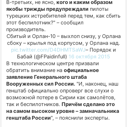
В-третьих, не ясно,
кого и каким образом
якобы трижды предупреждали
пилоты
турецких истребителей перед тем, как сбить
этот беспилотник?" – сообщил
производитель.
Сбитый и Орлан-10 – выхлоп снизу, у Орлана
сбоку – крылья под корпусом, у Орлана над.
pic.twitter.com/D4DHMTSaWJ
– Порядок и
Бабай (@FPaidinfull)
16 октября 2015
В технологическом центре призвали
обратить внимание на
официальное
заявление Генерального штаба
Вооруженных сил России.
"И, наконец, наш
генштаб официально опроверг все слухи о
возможной потере в Сирии как самолётов,
так и беспилотников.
Причём сделано это
на самом высоком уровне – замначальника
генштаба России
", – пояснили эксперты.