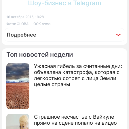
Шоу-бизнес в Telegram
16 октября 2015, 19:28
Фото: GLOBAL LOOK press
Подробнее
Топ новостей недели
Ужасная гибель за считанные дни:
По теме
объявлена катастрофа, которая с
легкостью сотрет с лица Земли
Боевики "ИГ" массово дезертируют
целые страны
Самолеты России и США пересеклись
над Сирией
США снизили активность в Сирии из-за
Страшное несчастье с Вайкуле
России
прямо на сцене попало на видео