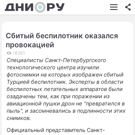
ШОУ-БИЗНЕС
АВТО
Сбитый беспилотник оказался
КИНО
провокацией
НЕДВИЖИМОСТЬ
18361
Специалисты Санкт-Петербургского
ЗДОРОВЬЕ
технологического центра изучили
ЭКОНОМИКА
фотоснимки на которых изображен сбитый
Турцией беспилотник. Эксперты в области
ПРОИСШЕСТВИЯ
беспилотных летательных аппаратов были
озадачены тем, как при поражении из
СОННИК
авиационной пушки дрон не "превратился в
СТИЛЬ ЖИЗНИ
пыль", и засомневались в подлинности этих
снимков.
СЕРИАЛЫ
Официальный представитель Санкт-
ИГРЫ