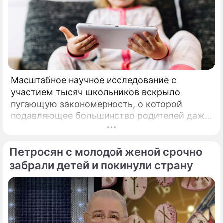
Масштабное научное исследование с
участием тысяч школьников вскрыло
пугающую закономерность, о которой
подавляющее большинство родителей даже
не догадывалось. Привычка дарить ребенку
смартфон с беспрепятственным доступом к
Петросян с молодой женой срочно
социальным сетям в младшем
подростковом возрасте обворачивается
забрали детей и покинули страну
скрытым провалом в учебе.