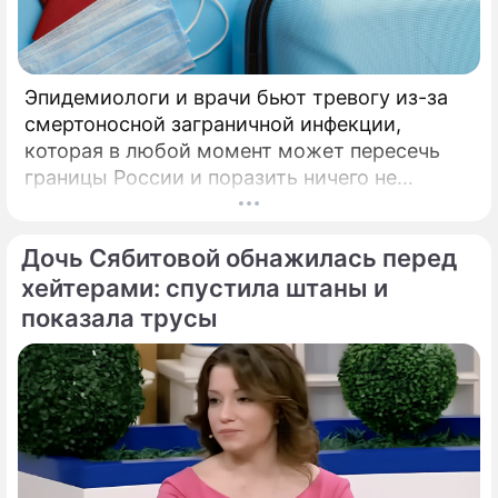
Эпидемиологи и врачи бьют тревогу из-за
смертоносной заграничной инфекции,
которая в любой момент может пересечь
границы России и поразить ничего не
подозревающих граждан. Россию
предупредили о реальной и крайне опасной
Дочь Сябитовой обнажилась перед
угрозе: в страну могут завезти неизлечимый
и смертоносный вирус Бурбон.
хейтерами: спустила штаны и
показала трусы