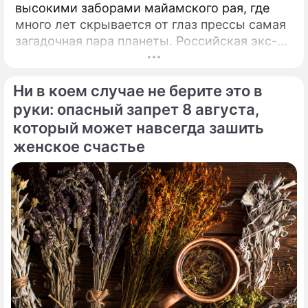
высокими заборами майамского рая, где
много лет скрывается от глаз прессы самая
загадочная пара планеты. Российская экс-
теннисистка Анна Курникова и испанский
поп-идол Энрике Иглесиас уже больше
Ни в коем случае не берите это в
двадцати лет удерживают статус одной из
самых закрытых и непубличных пар
руки: опасный запрет 8 августа,
мирового шоу-бизнеса.
который может навсегда зашить
женское счастье