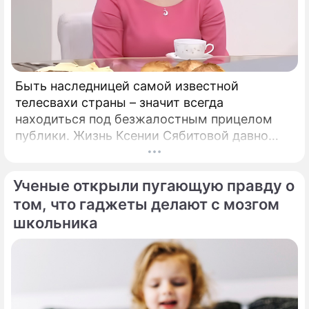
Быть наследницей самой известной
телесвахи страны – значит всегда
находиться под безжалостным прицелом
публики. Жизнь Ксении Сябитовой давно
рассматривают под мощной лупой.
Ученые открыли пугающую правду о
том, что гаджеты делают с мозгом
школьника