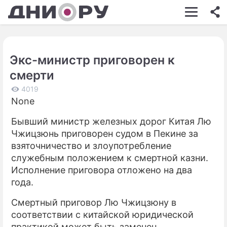
ШОУ-БИЗНЕС
АВТО
Экс-министр приговорен к
КИНО
смерти
НЕДВИЖИМОСТЬ
4019
None
ЗДОРОВЬЕ
Бывший министр железных дорог Китая Лю
ЭКОНОМИКА
Чжицзюнь приговорен судом в Пекине за
ПРОИСШЕСТВИЯ
взяточничество и злоупотребление
служебным положением к смертной казни.
СОННИК
Исполнение приговора отложено на два
года.
СТИЛЬ ЖИЗНИ
Смертный приговор Лю Чжицзюну в
СЕРИАЛЫ
соответствии с китайской юридической
ИГРЫ
практикой может быть заменен