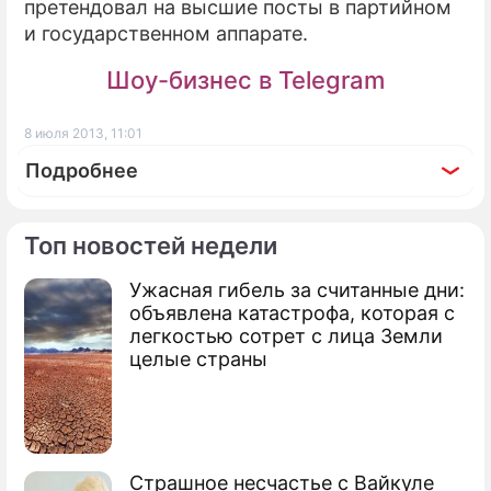
претендовал на высшие посты в партийном
и государственном аппарате.
Шоу-бизнес в Telegram
8 июля 2013, 11:01
Подробнее
Топ новостей недели
Ужасная гибель за считанные дни:
По теме
объявлена катастрофа, которая с
легкостью сотрет с лица Земли
Экс-министра Китая ждет смерть за
целые страны
взятки
Китай стал лидером по смертным
казням
Страшное несчастье с Вайкуле