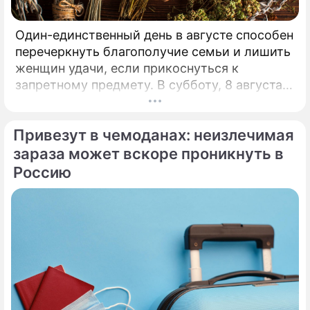
Один-единственный день в августе способен
перечеркнуть благополучие семьи и лишить
женщин удачи, если прикоснуться к
запретному предмету. В субботу, 8 августа,
православная церковь молитвенно чтит
память святых священномучеников
Привезут в чемоданах: неизлечимая
Ермолая, Ермиппа и Ермократа, иереев
Никомидийских.
зараза может вскоре проникнуть в
Россию