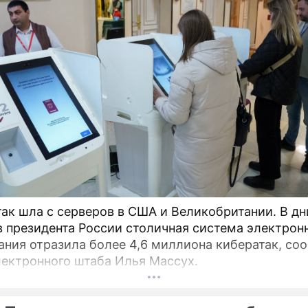
НАТО
ев и Обама обсудили
США отказались ускори
р СНВ
переговоры по СНВ
Сюжеты
Новости Украины
так шла с серверов в США и Великобритании. В дн
 президента России столичная система электрон
ания отразила более 4,6 миллиона кибератак, со
лектронного штаба Илья Массух.