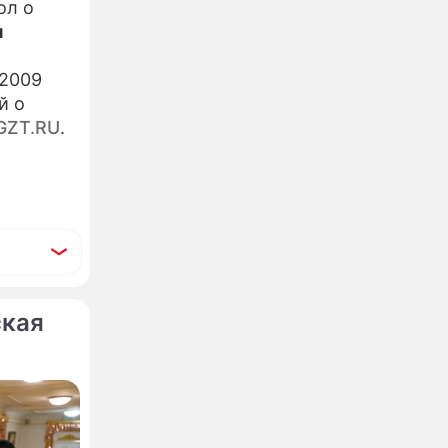
ол о
я
 2009
й о
GZT.RU
.
ская
ли