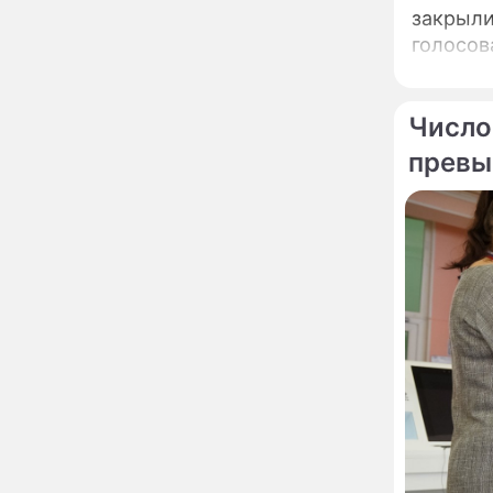
закрыли
сделал важное
заявление
голосов
"Четырех мужей
13:36
похоронила": Шаляпин
увлекся тяжелобольной
Число
сказочно богатой дамой
превы
Павильоны здоровья с
12:46
бесплатной экспресс-
диагностикой
открываются в центре
Москвы
Ученые нашли способ
11:49
заблокировать самые
страшные воспоминания
Горы золота или
09:26
сокрушительный удар:
каким знакам зодиака
астрологи пророчат
счастье, а кому нищету
Ни в коем случае не
00:10
нарушайте этот