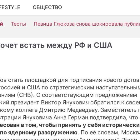
IFESTYLE
ОБЩЕСТВО
ШОУ-БИЗНЕС
ей
Тесты
Певица Глюкоза снова шокировала публи
АВТО
КИНО
хочет встать между РФ и США
НЕДВИЖИМОСТЬ
ЗДОРОВЬЕ
ЭКОНОМИКА
тов стать площадкой для подписания нового дого
оссией и США по стратегическим наступательны
ПРОИСШЕСТВИЯ
ниям (СНВ). С соответствующим предложением
СОННИК
кий президент Виктор Янукович обратился к сво
кому коллеге Дмитрию Медведеву. Заместитель 
СТИЛЬ ЖИЗНИ
трации Януковича Анна Герман подтвердила, что
есован в том, чтобы принять у себя историческ
СЕРИАЛЫ
 по ядерному разоружению
. По ее словам, Москв
ИГРЫ
яла украинскую инициативу "с интересом". "Если