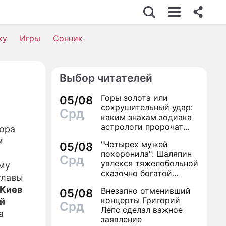
ку
Игры
Сонник
Выбор читателей
Горы золота или
05/08
сокрушительный удар:
Срд
каким знакам зодиака
астрологи пророчат
вора
счастье, а кому нищету
м
"Четырех мужей
05/08
похоронила": Шаляпин
Срд
увлекся тяжелобольной
ему
сказочно богатой
главы
дамой
Киев
Внезапно отменивший
05/08
концерты Григорий
ий
Срд
Лепс сделал важное
а
заявление