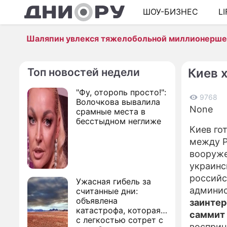
ШОУ-БИЗНЕС
L
Шаляпин увлекся тяжелобольной миллионерш
Топ новостей недели
Киев 
"Фу, оторопь просто!":
9768
Волочкова вывалила
None
срамные места в
бесстыдном неглиже
Киев го
между Р
вооруже
украинс
российс
Ужасная гибель за
админис
считанные дни:
объявлена
заинтер
катастрофа, которая
саммит
с легкостью сотрет с
восприн