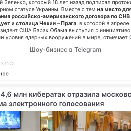
й Зеленко, который 18 лет назад подписал проток
рном статусе Украины. Вместе с тем
на место дл
ния российско-американского договора по СНВ
ует и столица Чехии – Прага
, в которой в апреле
езидент США Барак Обама выступил с инициативо
и уровня ядерных вооружений в мире, отмечает
Шоу-бизнес в Telegram
0, 10:22
нее
 4,6 млн кибератак отразила москов
ма электронного голосования
ме
Продолжение: Рада
Россия и США согласова
оставит Украину без
договор по СНВ