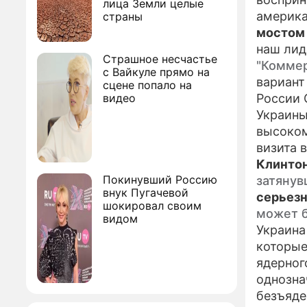
лица Земли целые
америка
страны
мостом
наш лид
Страшное несчастье
"Комме
с Вайкуле прямо на
вариант
сцене попало на
видео
России 
Украины
высоком
визита 
Клинтон
Покинувший Россию
затянув
внук Пугачевой
серьез
шокировал своим
может 
видом
Украина
которые
ядерног
однозна
безъяде