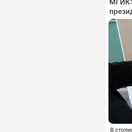
МГИК:
развода Паулины
прези
Андреевой и Федора
Бондарчука
Огонь с небес сожжет
00:22
урожай и дом:
страшный запрет 6
августа, о котором
молчат старики
От Преснякова до
18:13
Байсарова: сияющая
Орбакайте вывезла в
Европу всех детей от
разных мужчин
"Срочно выходить из
17:19
роли": перепуганная
Бородина едва не увела
чужого мужа на красной
дорожке
Депутат Чаплин
15:14
предложил запретить
мойку машин и
торговлю во дворах
Внезапно отменивший
15:08
В столи
концерты Григорий Лепс