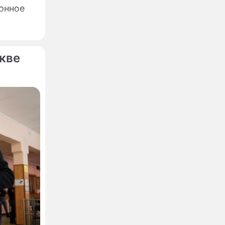
онное
кве