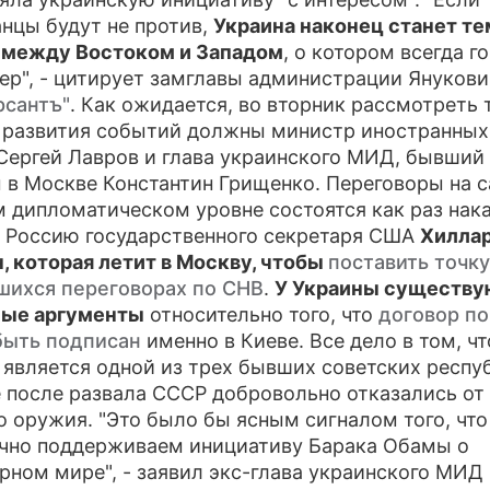
нцы будут не против,
Украина наконец станет те
ПРЕСС-РЕЛИЗЫ
 между Востоком и Западом
, о котором всегда г
ер", - цитирует замглавы администрации Янукови
О ПРОЕКТЕ
рсантъ"
. Как ожидается, во вторник рассмотреть 
 развития событий должны министр иностранных
Сергей Лавров и глава украинского МИД, бывший
 в Москве Константин Грищенко. Переговоры на 
 дипломатическом уровне состоятся как раз нак
в Россию государственного секретаря США
Хилла
, которая летит в Москву, чтобы
поставить точку
шихся переговорах по СНВ
.
У Украины существу
ные аргументы
относительно того, что
договор п
быть подписан
именно в Киеве. Все дело в том, чт
 является одной из трех бывших советских респу
 после развала СССР добровольно отказались от
о оружия. "Это было бы ясным сигналом того, чт
чно поддерживаем инициативу Барака Обамы о
рном мире", - заявил экс-глава украинского МИД