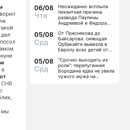
Неожиданно всплыла
м
06/08
пикантная причина
оворил
Чтв
развода Паулины
ча
Андреевой и Федора
такой
Бондарчука
От Преснякова до
05/08
 дел
Байсарова: сияющая
Срд
 посол
Орбакайте вывезла в
самом
Европу всех детей от
разных мужчин
ануне
"Срочно выходить из
05/08
ри
роли": перепуганная
Срд
 в
Бородина едва не увела
ют
чужого мужа на
красной дорожке
о СНВ
о
блик,
о мы