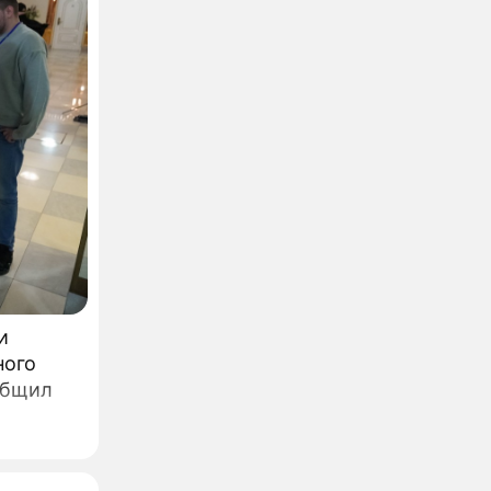
ть
и
ного
общил