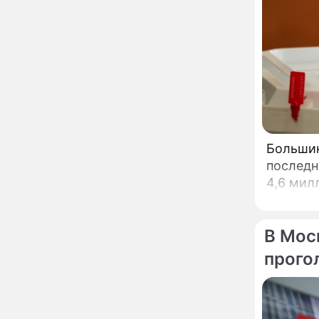
вернули исторический
облик
Собянин: Московские
13:29
проекты помогают
развитию регионов
Застуканный с поличным
12:14
Ваня Дмитриенко
жестко подставил
родную сестру
Большинст
В Котельниках к началу
10:50
последн
учебного года откроют
образовательный
4,6 мил
комплекс почти на 2,5
тысячи мест
В сауну с 22-летним
10:47
юношей: неузнаваемая
В Мос
Жанна Агузарова
прого
ошарашила отдыхом с
молодым фаворитом
В одном бюстгальтере и
09:17
заклепках: скандальная
Глюкоза ошарашила