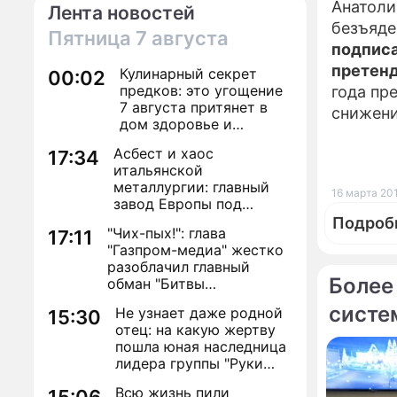
Анатоли
Лента новостей
безъяде
Пятница
7 августа
подписа
претенд
Кулинарный секрет
00:02
предков: это угощение
года пр
7 августа притянет в
снижени
дом здоровье и
исполнение желаний
Асбест и хаос
17:34
итальянской
металлургии: главный
16 марта 201
завод Европы под
угрозой закрытия из-за
Подроб
"Чих-пых!": глава
17:11
евробюрократии
"Газпром-медиа" жестко
разоблачил главный
Более
обман "Битвы
экстрасенсов"
систе
Не узнает даже родной
15:30
По те
отец: на какую жертву
пошла юная наследница
лидера группы "Руки
Вверх!" ради денег и
Всю жизнь пили