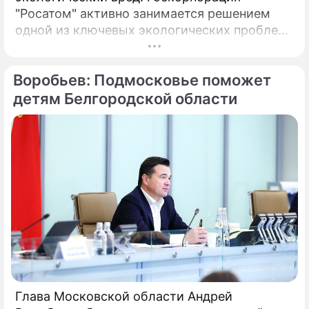
"Росатом" активно занимается решением
одной из ключевых экологических проблем
в Ленинградской области – ликвидацией
накопленного вреда на полигоне токсичных
Воробьев: Подмосковье поможет
промышленных отходов "Красный Бор".
детям Белгородской области
Глава Московской области Андрей