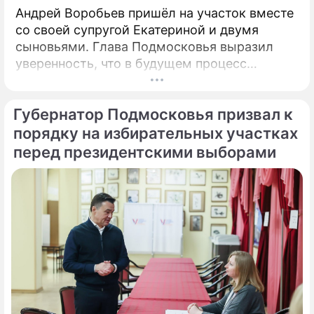
Андрей Воробьев пришёл на участок вместе
со своей супругой Екатериной и двумя
сыновьями. Глава Подмосковья выразил
уверенность, что в будущем процесс
голосования продолжит
цифровизироваться. Об этом сообщили в
Губернатор Подмосковья призвал к
пресс-службе правительства региона.
«Выборы — это всегда важно.
порядку на избирательных участках
перед президентскими выборами