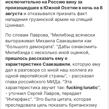
исключительно на Россию вину за
произошедшее в Южной Осетии в ночь на 8
ПРЕСС-РЕЛИЗЫ
августа
и отказывался признать факт
О ПРОЕКТЕ
нападения грузинской армии на спящий
Цхинвал.
По словам Лаврова, "Милибэнд всячески
выгораживал Михаила Саакашвили как
"большого демократа". "Дабы ознакомить
Милибэнда с несколько иной оценкой,
пришлось рассказать ему о
характеристике Саакашвили
, которую ему
дал в разговоре со мной наш коллега из
одной европейской страны", - рассказал
глава российского МИДа. "Эта
характеристика звучит так:
fucking lunatic
",
- уточнил Сергей Лавров, передает
"Интерфакс". "Это была цитата, которая
преследовала цель показать британскому