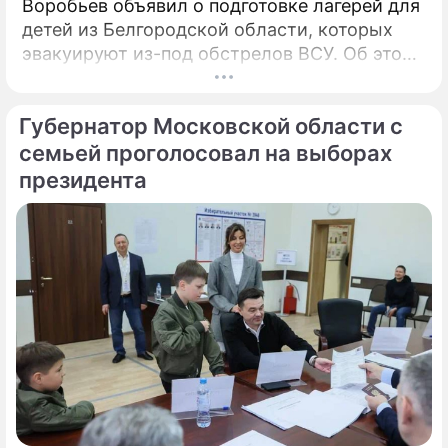
Воробьев объявил о подготовке лагерей для
детей из Белгородской области, которых
эвакуируют из-под обстрелов ВСУ. Об этом
говорится в сообщении, распространенном
пресс-службой правительства
Губернатор Московской области с
Подмосковья. «Мы не можем оставаться в
стороне.
семьей проголосовал на выборах
президента