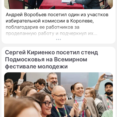
Андрей Воробьев посетил один из участков
избирательной комиссии в Королеве,
поблагодарив ее работников за
проделанную работу и подчеркнул их
опытность в организации и проведении
голосований на выборах. Об этом сообщили
Сергей Кириенко посетил стенд
в пресс-службе правительства
Подмосковья. «Свыше 36 тыс.
Подмосковья на Всемирном
фестивале молодежи