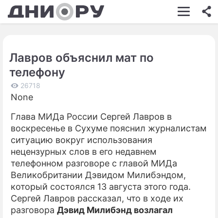
ШОУ-БИЗНЕС
АВТО
Лавров объяснил мат по
КИНО
телефону
НЕДВИЖИМОСТЬ
26718
None
ЗДОРОВЬЕ
Глава МИДа России Сергей Лавров в
ЭКОНОМИКА
воскресенье в Сухуме пояснил журналистам
ПРОИСШЕСТВИЯ
ситуацию вокруг использования
нецензурных слов в его недавнем
СОННИК
телефонном разговоре с главой МИДа
Великобритании Дэвидом Милибэндом,
СТИЛЬ ЖИЗНИ
который состоялся 13 августа этого года.
СЕРИАЛЫ
Сергей Лавров рассказал, что в ходе их
разговора
Дэвид Милибэнд возлагал
ИГРЫ