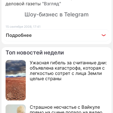
деловой газеты
"Взгляд"
Шоу-бизнес в Telegram
15 сентября 2008, 17:41
Подробнее
Топ новостей недели
Ужасная гибель за считанные дни:
По теме
объявлена катастрофа, которая с
легкостью сотрет с лица Земли
Войска России на Кавказе расстроили
целые страны
НАТО
Лавров отказался выкручивать руки
Французы неточно перевели план
Страшное несчастье с Вайкуле
Медведева
прямо на сцене попало на видео