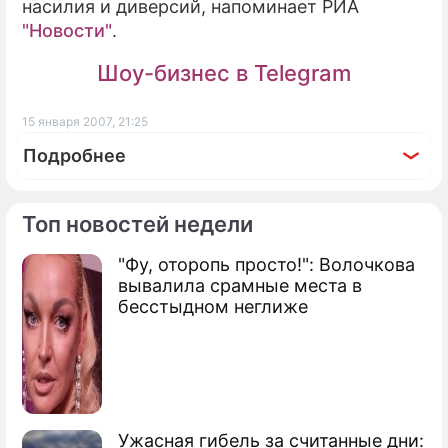
насилия и диверсий, напоминает РИА
"Новости"
.
Шоу-бизнес в Telegram
15 января 2007, 21:25
Подробнее
Топ новостей недели
"Фу, оторопь просто!": Волочкова
По теме
вывалила срамные места в
бесстыдном неглиже
Иран и Турция обсудили иракскую
проблему
Турция ввела санкции против Франции
Переговоры с Турцией на грани срыва
Ужасная гибель за считанные дни: