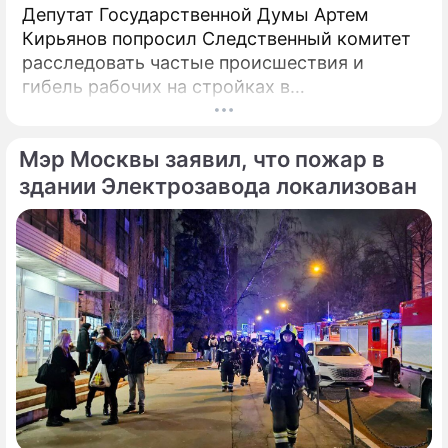
Депутат Государственной Думы Артем
Кирьянов попросил Следственный комитет
расследовать частые происшествия и
гибель рабочих на стройках в
Калининградской области.
Соответствующее обращение (копия есть в
Мэр Москвы заявил, что пожар в
распоряжении редакции) депутат направил
6 февраля 2025 года председателю СК РФ
здании Электрозавода локализован
Александру Бастрыкину. В письме Кирьянов
отмечает, что число несчастных случаев в
регионе продолжает расти.