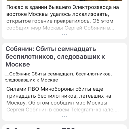
Пожар в здании бывшего Электрозавода на
востоке Москвы удалось локализовать,
открытое горение прекратилось. Об этом
сообщил мэр Москвы Сергей Собянин в
своем Telegram-канале. По его словам, в
настоящий момент силами МЧС
Собянин: Сбиты семнадцать
предпринимаются все меры по ликвидации
пожара.
беспилотников, следовавших к
Москве
Силами ПВО Минобороны сбиты еще
тринадцать беспилотников, летевших на
Москву. Об этом сообщил мэр Москвы
Сергей Собянин в своем Telegram-канале.
БПЛА уничтожены в городских округах
Раменское, Домодедово и Коломна.