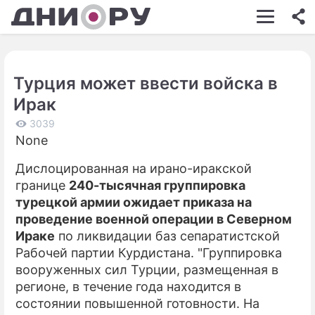
ШОУ-БИЗНЕС
АВТО
Турция может ввести войска в
КИНО
Ирак
НЕДВИЖИМОСТЬ
3039
None
ЗДОРОВЬЕ
Дислоцированная на ирано-иракской
ЭКОНОМИКА
границе
240-тысячная группировка
ПРОИСШЕСТВИЯ
турецкой армии ожидает приказа на
проведение военной операции в Северном
СОННИК
Ираке
по ликвидации баз сепаратистской
Рабочей партии Курдистана. "Группировка
СТИЛЬ ЖИЗНИ
вооруженных сил Турции, размещенная в
СЕРИАЛЫ
регионе, в течение года находится в
состоянии повышенной готовности. На
ИГРЫ