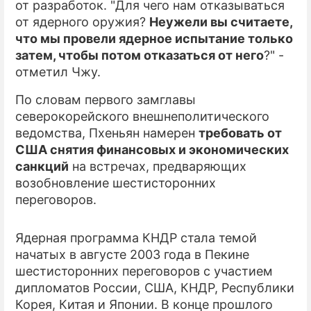
от разработок. "Для чего нам отказываться
от ядерного оружия?
Неужели вы считаете,
ПРЕСС-РЕЛИЗЫ
что мы провели ядерное испытание только
О ПРОЕКТЕ
затем, чтобы потом отказаться от него
?" -
отметил Чжу.
По словам первого замглавы
северокорейского внешнеполитического
ведомства, Пхеньян намерен
требовать от
США снятия финансовых и экономических
санкций
на встречах, предваряющих
возобновление шестисторонних
переговоров.
Ядерная программа КНДР стала темой
начатых в августе 2003 года в Пекине
шестисторонних переговоров с участием
дипломатов России, США, КНДР, Республики
Корея, Китая и Японии. В конце прошлого