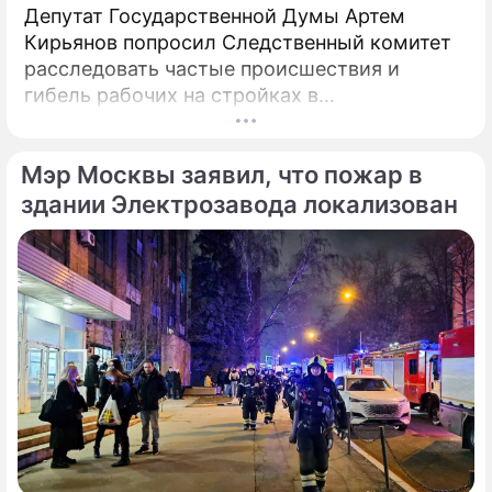
Депутат Государственной Думы Артем
Кирьянов попросил Следственный комитет
расследовать частые происшествия и
гибель рабочих на стройках в
Калининградской области.
Соответствующее обращение (копия есть в
Мэр Москвы заявил, что пожар в
распоряжении редакции) депутат направил
6 февраля 2025 года председателю СК РФ
здании Электрозавода локализован
Александру Бастрыкину. В письме Кирьянов
отмечает, что число несчастных случаев в
регионе продолжает расти.