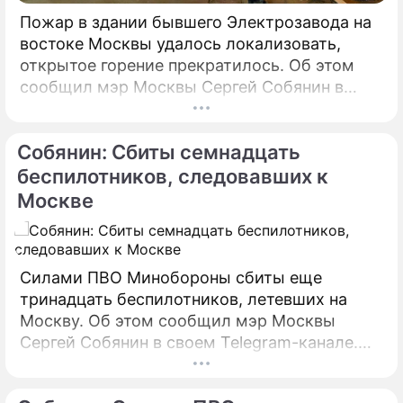
Пожар в здании бывшего Электрозавода на
востоке Москвы удалось локализовать,
открытое горение прекратилось. Об этом
сообщил мэр Москвы Сергей Собянин в
своем Telegram-канале. По его словам, в
настоящий момент силами МЧС
Собянин: Сбиты семнадцать
предпринимаются все меры по ликвидации
пожара.
беспилотников, следовавших к
Москве
Силами ПВО Минобороны сбиты еще
тринадцать беспилотников, летевших на
Москву. Об этом сообщил мэр Москвы
Сергей Собянин в своем Telegram-канале.
БПЛА уничтожены в городских округах
Раменское, Домодедово и Коломна.