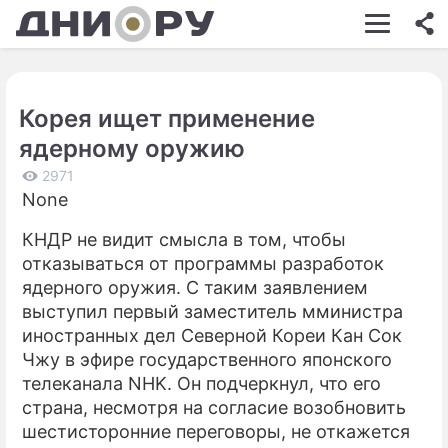
ШОУ-БИЗНЕС
АВТО
Корея ищет применение
КИНО
ядерному оружию
НЕДВИЖИМОСТЬ
2971
None
ЗДОРОВЬЕ
КНДР не видит смысла в том, чтобы
ЭКОНОМИКА
отказываться от программы разработок
ПРОИСШЕСТВИЯ
ядерного оружия. С таким заявлением
выступил первый заместитель мминистра
СОННИК
иностранных дел Северной Кореи Кан Сок
Чжу в эфире государственного японского
СТИЛЬ ЖИЗНИ
телеканала NHK. Он подчеркнул, что его
СЕРИАЛЫ
страна, несмотря на согласие возобновить
шестисторонние переговоры, не откажется
ИГРЫ