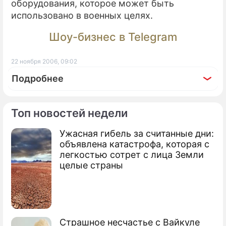
оборудования, которое может быть
использовано в военных целях.
Шоу-бизнес в Telegram
22 ноября 2006, 09:02
Подробнее
Топ новостей недели
Ужасная гибель за считанные дни:
По теме
объявлена катастрофа, которая с
легкостью сотрет с лица Земли
Япония и КНР настаивают на
целые страны
переговорах
Ким Чен Ира лишили роскоши
Америка и КНДР возобновят
Страшное несчастье с Вайкуле