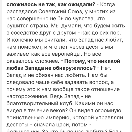
сложилось не так, как ожидали?
- Когда
распадался Советский Союз, у многих из
нас совершенно не было чувства, что
рушится страна. Мы думали, что будем жить
в соседстве друг с другом - как до сих пор.
И конечно мы считали, что Запад нас любит,
нам поможет, и что лет через десять мы
заживем как все европейцы. Но все
оказалось сложнее.
- Потому, что никакой
любви Запада не обнаружилось?
- Нет.
Запад и не обязан нас любить. Нам бы
следовало чаще себе задавать вопрос, а
почему это к нам вообще такое отношение
настороженное. Ведь Запад - не
благотворительный клуб. Какими он нас
видел в течение веков? Он видел огромную
воинственную империю, которой управляли
деспоты - сначала цари, потом -
большевики. За что было нас любить? Если