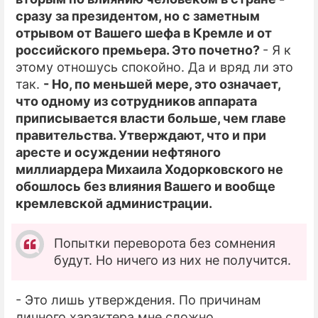
сразу за президентом, но с заметным
ПРЕСС-РЕЛИЗЫ
отрывом от Вашего шефа в Кремле и от
российского премьера. Это почетно?
- Я к
О ПРОЕКТЕ
этому отношусь спокойно. Да и вряд ли это
так.
- Но, по меньшей мере, это означает,
что одному из сотрудников аппарата
приписывается власти больше, чем главе
правительства. Утверждают, что и при
аресте и осуждении нефтяного
миллиардера Михаила Ходорковского не
обошлось без влияния Вашего и вообще
кремлевской администрации.
Попытки переворота без сомнения
будут. Но ничего из них не получится.
- Это лишь утверждения. По причинам
личного характера мне сложно