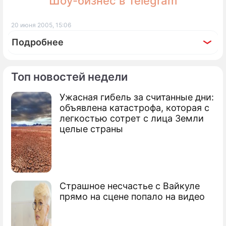
Шоу-бизнес в Telegram
20 июня 2005, 15:06
Подробнее
Топ новостей недели
Ужасная гибель за считанные дни:
По теме
объявлена катастрофа, которая с
легкостью сотрет с лица Земли
Бизнесу нужна национальная
целые страны
ориентация
Тайна встречи Суркова с рокерами
Путин обозначил стратегию развития
Страшное несчастье с Вайкуле
страны
прямо на сцене попало на видео