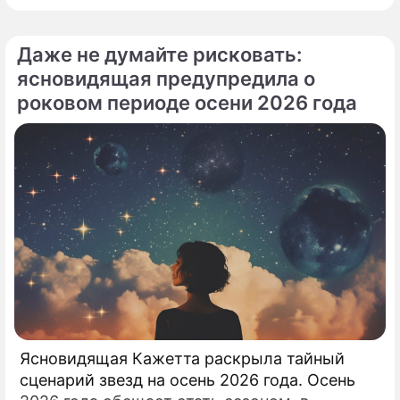
летней Аллы Пугачевой на отечественную
сцену приобрела абсолютно
Даже не думайте рисковать:
бескомпромиссный характер.
ясновидящая предупредила о
роковом периоде осени 2026 года
Ясновидящая Кажетта раскрыла тайный
сценарий звезд на осень 2026 года. Осень