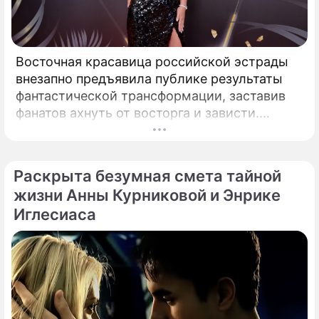
Восточная красавица российской эстрады
внезапно предъявила публике результаты
фантастической трансформации, заставив
фанатов ахнуть от восторга и зависти.
Знаменитая певица Жасмин всегда
славилась аппетитными восточными
формами, однако ее свежие снимки
Раскрыта безумная смета тайной
спровоцировали настоящую бурю в Сети.
жизни Анны Курниковой и Энрике
Иглесиаса