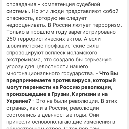
оправдания - компетенция судебной
системы. Но эти люди представляют собой
опасность, которую не следует
недооценивать. В России лютует терроризм.
Только в прошлом году зарегистрировано
250 террористических актов. А если
шовинистские профашистские силы
спровоцируют всплеск исламского
экстремизма, это создало бы серьезную
угрозу для целостности нашего
многонационального государства.
- Что Вы
предпринимаете против вируса, который
могут перенести на Россию революции,
произошедшие в Грузии, Киргизии и на
Украине?
- Это не были революции. В этих
странах, как и в России, революции
состоялись в девяностые годы. Они
принесли основополагающие изменения в
общественном строе. С тех пор там