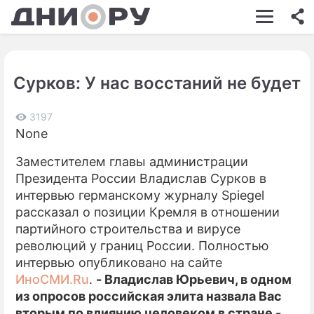
ШОУ-БИЗНЕС
АВТО
Сурков: У нас восстаний не будет
КИНО
НЕДВИЖИМОСТЬ
3197
None
ЗДОРОВЬЕ
Заместителем главы администрации
ЭКОНОМИКА
Президента России Владислав Сурков в
интервью германскому журналу Spiegel
ПРОИСШЕСТВИЯ
рассказал о позиции Кремля в отношении
партийного строительства и вирусе
СОННИК
революций у границ России. Полностью
СТИЛЬ ЖИЗНИ
интервью опубликовано на сайте
ИноСМИ.Ru
.
- Владислав Юрьевич, в одном
СЕРИАЛЫ
из опросов российская элита назвала Вас
вторым по влиянию человеком в стране -
ИГРЫ